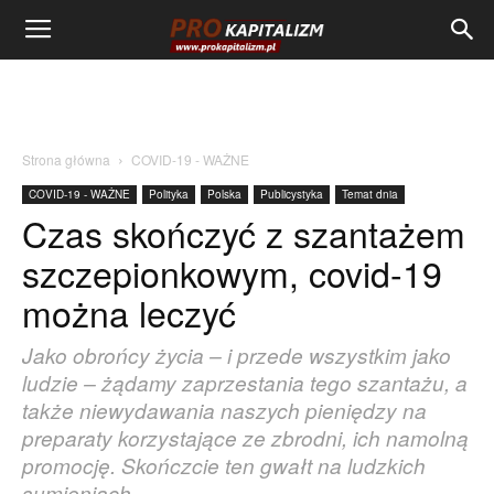
Strona główna
COVID-19 - WAŻNE
COVID-19 - WAŻNE
Polityka
Polska
Publicystyka
Temat dnia
Czas skończyć z szantażem
szczepionkowym, covid-19
można leczyć
Jako obrońcy życia – i przede wszystkim jako
ludzie – żądamy zaprzestania tego szantażu, a
także niewydawania naszych pieniędzy na
preparaty korzystające ze zbrodni, ich namolną
promocję. Skończcie ten gwałt na ludzkich
sumieniach