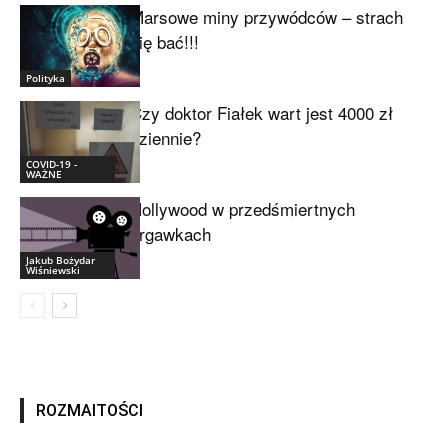
Marsowe miny przywódców – strach
się bać!!!
Polityka
Czy doktor Fiałek wart jest 4000 zł
dziennie?
COVID-19 -
WAŻNE
Hollywood w przedśmiertnych
drgawkach
Jakub Bożydar
Wiśniewski
ROZMAITOŚCI