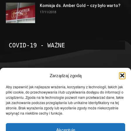
Komisja ds. Amber Gold – czy było warto?
17/11/2018
COVID-19 - WAŻNE
POPULARNE KATEGORIE
Zarządzaj zgodą
Temat dnia
4601
Aby zapewnić jak najlepsze wrażenia, korzystamy z technologii, takich jak
pliki cookie, do przechowywania i/lub uzyskiwania dostępu do informacji o
Publicystyka
4363
urządzeniu. Zgoda na te technologie pozwoli nam przetwarzać dane, takie
jak zachowanie podczas przeglądania lub unikalne identyfikatory na tej
Polityka
3639
stronie. Brak wyrażenia zgody lub wycofanie zgody może niekorzystnie
Polska
3462
wpłynąć na niektóre cechy i funkcje.
Społeczeństwo
2823
Akceptuję