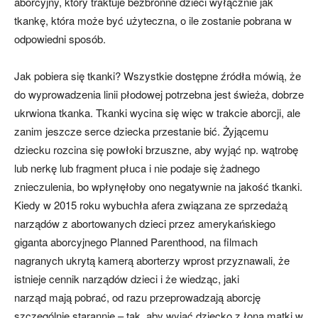
aborcyjny, który traktuje bezbronne dzieci wyłącznie jak
tkankę, która może być użyteczna, o ile zostanie pobrana w
odpowiedni sposób.
Jak pobiera się tkanki? Wszystkie dostępne źródła mówią, że
do wyprowadzenia linii płodowej potrzebna jest świeża, dobrze
ukrwiona tkanka. Tkanki wycina się więc w trakcie aborcji, ale
zanim jeszcze serce dziecka przestanie bić. Żyjącemu
dziecku rozcina się powłoki brzuszne, aby wyjąć np. wątrobę
lub nerkę lub fragment płuca i nie podaje się żadnego
znieczulenia, bo wpłynęłoby ono negatywnie na jakość tkanki.
Kiedy w 2015 roku wybuchła afera związana ze sprzedażą
narządów z abortowanych dzieci przez amerykańskiego
giganta aborcyjnego Planned Parenthood, na filmach
nagranych ukrytą kamerą aborterzy wprost przyznawali, że
istnieje cennik narządów dzieci i że wiedząc, jaki
narząd mają pobrać, od razu przeprowadzają aborcję
szczególnie starannie – tak, aby wyjąć dziecko z łona matki w