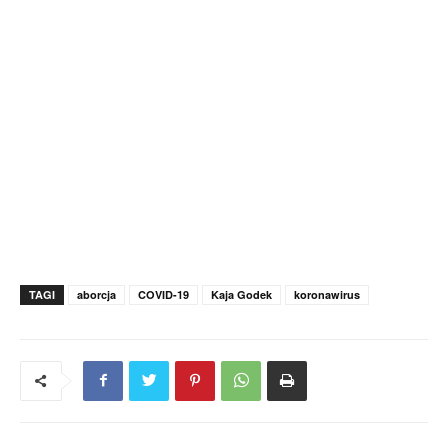
TAGI
aborcja
COVID-19
Kaja Godek
koronawirus