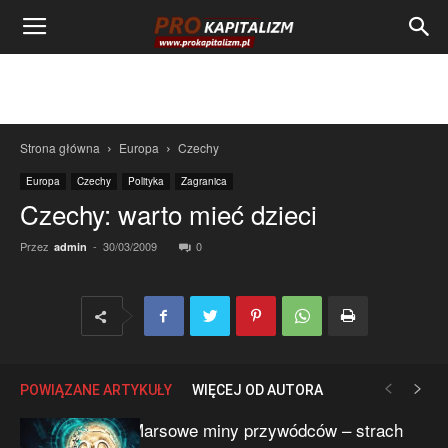
Strona główna
Europa
Czechy
Europa
Czechy
Polityka
Zagranica
Czechy: warto mieć dzieci
Przez
-
30/03/2009
0
admin
POWIĄZANE ARTYKUŁY
WIĘCEJ OD AUTORA
Marsowe miny przywódców – strach