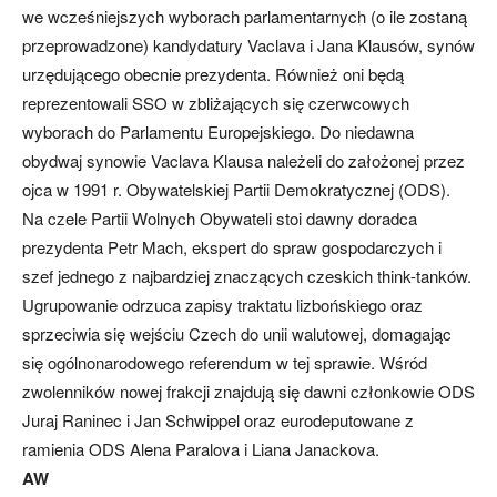
we wcześniejszych wyborach parlamentarnych (o ile zostaną
przeprowadzone) kandydatury Vaclava i Jana Klausów, synów
urzędującego obecnie prezydenta. Również oni będą
reprezentowali SSO w zbliżających się czerwcowych
wyborach do Parlamentu Europejskiego. Do niedawna
obydwaj synowie Vaclava Klausa należeli do założonej przez
ojca w 1991 r. Obywatelskiej Partii Demokratycznej (ODS).
Na czele Partii Wolnych Obywateli stoi dawny doradca
prezydenta Petr Mach, ekspert do spraw gospodarczych i
szef jednego z najbardziej znaczących czeskich think-tanków.
Ugrupowanie odrzuca zapisy traktatu lizbońskiego oraz
sprzeciwia się wejściu Czech do unii walutowej, domagając
się ogólnonarodowego referendum w tej sprawie. Wśród
zwolenników nowej frakcji znajdują się dawni członkowie ODS
Juraj Raninec i Jan Schwippel oraz eurodeputowane z
ramienia ODS Alena Paralova i Liana Janackova.
AW