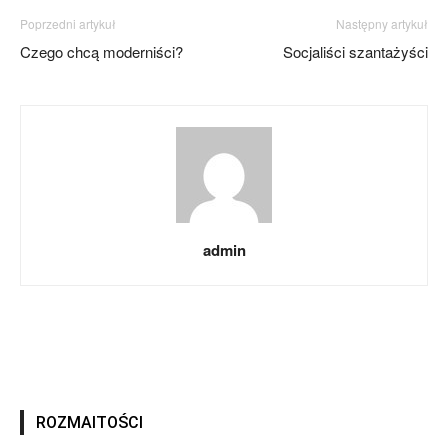
Poprzedni artykuł
Następny artykuł
Czego chcą moderniści?
Socjaliści szantażyści
admin
ROZMAITOŚCI