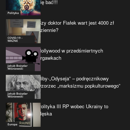
się bać!!!
Polityka
Czy doktor Fiałek wart jest 4000 zł
dziennie?
COVID-19 -
WAŻNE
Hollywood w przedśmiertnych
drgawkach
Jakub Bożydar
Wiśniewski
Niby-„Odyseja” – podręcznikowy
wzorzec „marksizmu popkulturowego”
Jakub Bożydar
Wiśniewski
Polityka III RP wobec Ukrainy to
klęska
Europa