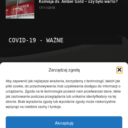
Komisja ds. Amber Gold – czy było warto?
17/11/2018
COVID-19 - WAŻNE
POPULARNE KATEGORIE
Zarządzaj zgodą
Temat dnia
4601
Aby zapewnić jak najlepsze wrażenia, korzystamy z technologii, takich jak
pliki cookie, do przechowywania i/lub uzyskiwania dostępu do informacji o
Publicystyka
4363
urządzeniu. Zgoda na te technologie pozwoli nam przetwarzać dane, takie
jak zachowanie podczas przeglądania lub unikalne identyfikatory na tej
Polityka
3639
stronie. Brak wyrażenia zgody lub wycofanie zgody może niekorzystnie
Polska
3462
wpłynąć na niektóre cechy i funkcje.
Społeczeństwo
2823
Akceptuję
Kraj
1290