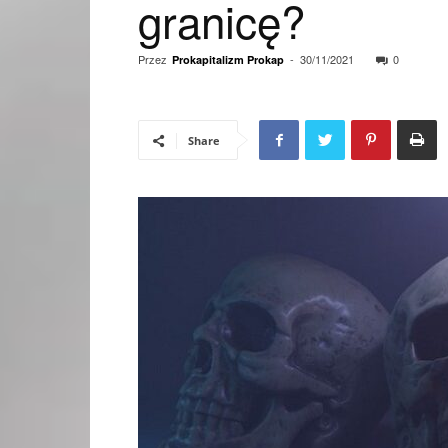
granicę?
Przez
-
30/11/2021
0
Prokapitalizm Prokap
Share