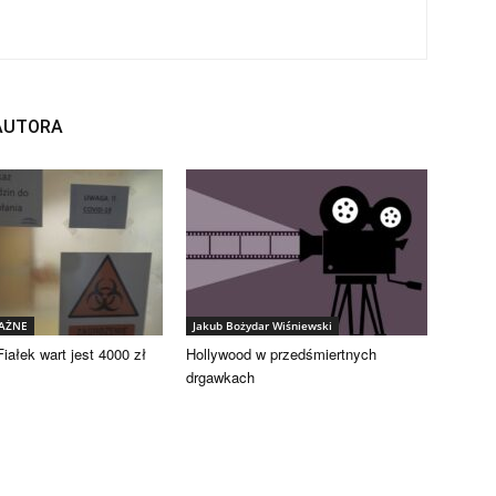
 AUTORA
WAŻNE
Jakub Bożydar Wiśniewski
iałek wart jest 4000 zł
Hollywood w przedśmiertnych
drgawkach