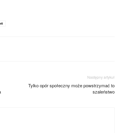
eń
Następny artykuł
Tylko opór społeczny może powstrzymać to
a
szaleństwo