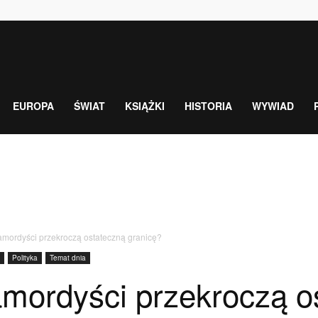
EUROPA
ŚWIAT
KSIĄŻKI
HISTORIA
WYWIAD
amordyści przekroczą ostateczną granicę?
Polityka
Temat dnia
amordyści przekroczą o