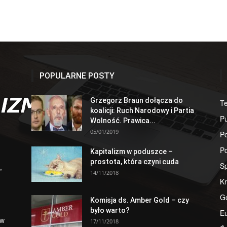
POPULARNE POSTY
Grzegorz Braun dołącza do
T
koalicji: Ruch Narodowy i Partia
Pu
Wolność. Prawica...
05/01/2019
Po
Po
Kapitalizm w poduszce –
prostota, która czyni cuda
S
,
14/11/2018
Kr
G
Komisja ds. Amber Gold – czy
było warto?
E
 w
17/11/2018