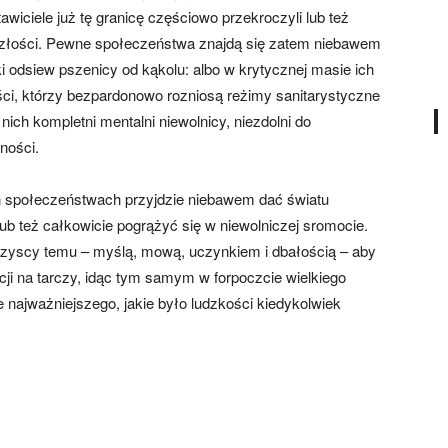
iciele już tę granicę częściowo przekroczyli lub też
zyszłości. Pewne społeczeństwa znajdą się zatem niebawem
lki odsiew pszenicy od kąkolu: albo w krytycznej masie ich
ści, którzy bezpardonowo rozniosą reżimy sanitarystyczne
nich kompletni mentalni niewolnicy, niezdolni do
lności.
 społeczeństwach przyjdzie niebawem dać światu
b też całkowicie pogrążyć się w niewolniczej sromocie.
wszyscy temu – myślą, mową, uczynkiem i dbałością – aby
i na tarczy, idąc tym samym w forpoczcie wielkiego
najważniejszego, jakie było ludzkości kiedykolwiek