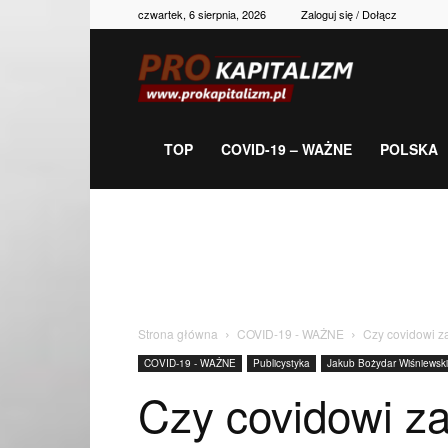
czwartek, 6 sierpnia, 2026
Zaloguj się / Dołącz
Prokapitalizm,
gospodarka,
TOP
COVID-19 – WAŻNE
POLSKA
polityka,
historia,
Strona główna
COVID-19 - WAŻNE
Czy covidowi z
COVID-19 - WAŻNE
Publicystyka
Jakub Bożydar Wiśniewski
newsy
Czy covidowi z