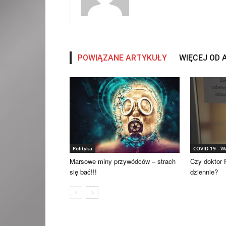
POWIĄZANE ARTYKUŁY
WIĘCEJ OD
Polityka
COVID-19 - 
Marsowe miny przywódców – strach
Czy doktor F
się bać!!!
dziennie?