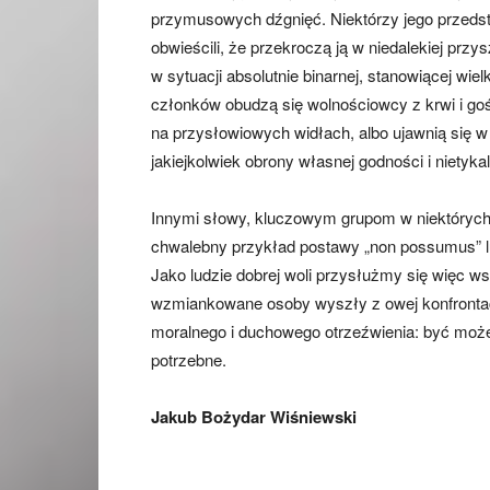
przymusowych dźgnięć. Niektórzy jego przedstaw
obwieścili, że przekroczą ją w niedalekiej pr
w sytuacji absolutnie binarnej, stanowiącej wie
członków obudzą się wolnościowcy z krwi i go
na przysłowiowych widłach, albo ujawnią się w 
jakiejkolwiek obrony własnej godności i nietyka
Innymi słowy, kluczowym grupom w niektórych
chwalebny przykład postawy „non possumus” lu
Jako ludzie dobrej woli przysłużmy się więc 
wzmiankowane osoby wyszły z owej konfrontacj
moralnego i duchowego otrzeźwienia: być może 
potrzebne.
Jakub Bożydar Wiśniewski