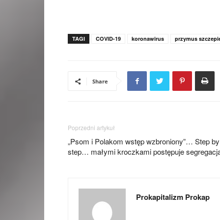
TAGI
COVID-19
koronawirus
przymus szczepi
Share
Poprzedni artykuł
„Psom i Polakom wstęp wzbroniony”… Step by
step… małymi kroczkami postępuje segregacj
Prokapitalizm Prokap