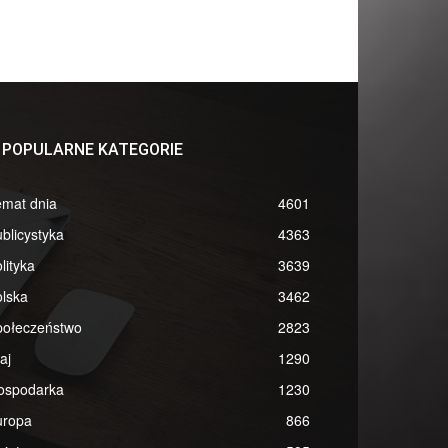
POPULARNE KATEGORIE
emat dnia
4601
blicystyka
4363
lityka
3639
lska
3462
połeczeństwo
2823
aj
1290
ospodarka
1230
uropa
866