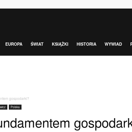
EUROPA
ŚWIAT
KSIĄŻKI
HISTORIA
WYWIAD
entem gospodarki?
wicz
Polska
 fundamentem gospodark