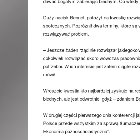
dawać bogatym zabierając biednym. Co wtedy –
Duży nacisk Bennett położył na kwestię rozwi
społecznych. Rozróżnił dwa terminy, które są 
rozwiązywać problem.
– Jeszcze żaden rząd nie rozwiązał jakiegokol
cokolwiek rozwiązać skoro wówczas pracownicy i
potrzebni. W ich interesie jest zatem ciągłe r
mówił.
Wreszcie kwestia kto najbardziej zyskuje na re
biednych, ale jest odwrotnie, gdyż – zdaniem Ben
W drugiej części pierwszego dnia konferencji j
Polsce przede wszystkim za sprawą tłumaczenia
Ekonomia późnoscholastyczna”.