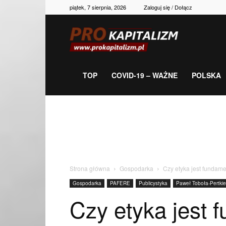
piątek, 7 sierpnia, 2026
Zaloguj się / Dołącz
Prokapitalizm,
gospodarka,
TOP
COVID-19 – WAŻNE
POLSKA
polityka,
historia,
Strona główna
Gospodarka
Czy etyka jest fundam
Gospodarka
PAFERE
Publicystyka
Paweł Toboła-Pertkie
newsy
Czy etyka jest