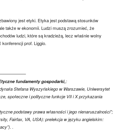
zbawiony jest etyki. Etyka jest podstawą stosunków
ale także w ekonomii. Ludzi muszą zrozumieć, że
chodów ludzi, które są kradzieżą, lecz właśnie wolny
konferencji prof. Liggio.
—————–
Etyczne fundamenty gospodarki
„:
dynała Stefana Wyszyńskiego w Warszawie, Uniwersytet
, społeczne i polityczne funkcje VII i X przykazania
Etyczne podstawy prawa własności i jego nienaruszalności”;
ty, Fairfax, VA, USA): prelekcja w języku angielskim:
acy”). .