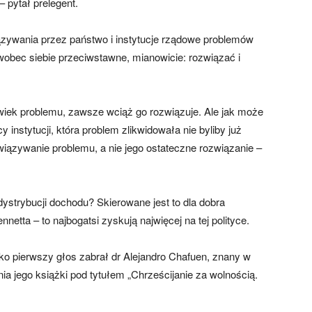
 pytał prelegent.
ązywania przez państwo i instytucje rządowe problemów
wobec siebie przeciwstawne, mianowicie: rozwiązać i
wiek problemu, zawsze wciąż go rozwiązuje. Ale jak może
nstytucji, która problem zlikwidowała nie byliby już
ozwiązywanie problemu, a nie jego ostateczne rozwiązanie –
dystrybucji dochodu? Skierowane jest to dla dobra
netta – to najbogatsi zyskują najwięcej na tej polityce.
ako pierwszy głos zabrał dr Alejandro Chafuen, znany w
 jego książki pod tytułem „Chrześcijanie za wolnością.