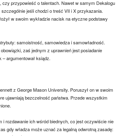
y, czy przypowieść o talentach. Nawet w samym Dekalogu
czególnie jeśli chodzi o treść VII i X przykazania.
ołożył w swoim wykładzie nacisk na etyczne podstawy
y atrybuty: samoistność, samowiedza i samowładność.
 obowiązki, zaś jednym z uprawnień jest posiadanie
ek – argumentował ksiądz.
Bennett z George Mason University. Poruszył on w swoim
tóre ujawniają bezczelność państwa. Przede wszystkim
nione.
m i rozdawanie ich wśród biednych, co jest oczywiście nie
zas gdy władza może uznać za legalną odwrotną zasadę: