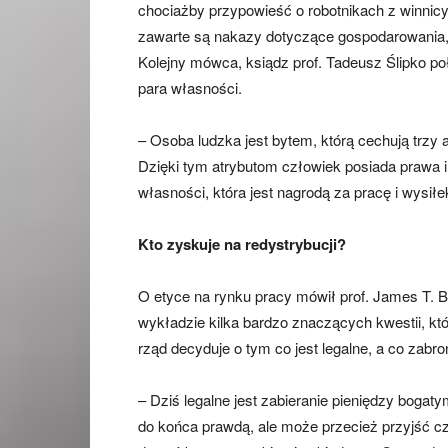
chociażby przypowieść o robotnikach z winnic
zawarte są nakazy dotyczące gospodarowania, sz
Kolejny mówca, ksiądz prof. Tadeusz Ślipko p
para własności.
– Osoba ludzka jest bytem, którą cechują trz
Dzięki tym atrybutom człowiek posiada prawa i
własności, która jest nagrodą za pracę i wysił
Kto zyskuje na redystrybucji?
O etyce na rynku pracy mówił prof. James T. 
wykładzie kilka bardzo znaczących kwestii, k
rząd decyduje o tym co jest legalne, a co zabro
– Dziś legalne jest zabieranie pieniędzy bogaty
do końca prawdą, ale może przecież przyjść c