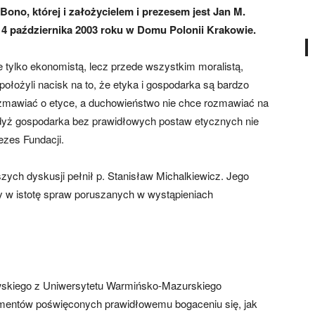
ono, której i założycielem i prezesem jest Jan M.
14 października 2003 roku w Domu Polonii Krakowie.
e tylko ekonomistą, lecz przede wszystkim moralistą,
położyli nacisk na to, że etyka i gospodarka są bardzo
ozmawiać o etyce, a duchowieństwo nie chce rozmawiać na
gdyż gospodarka bez prawidłowych postaw etycznych nie
ezes Fundacji.
szych dyskusji pełnił p. Stanisław Michalkiewicz. Jego
y w istotę spraw poruszanych w wystąpieniach
wskiego z Uniwersytetu Warmińsko-Mazurskiego
ragmentów poświęconych prawidłowemu bogaceniu się, jak