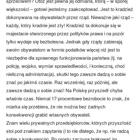
sprzeciwem? Otóż jest pewna jej odmiana, którą – w sporej
większości – gotowi jesteśmy zaakceptować. Jest to kradzież
dokonywana na obywatelach przez rząd. Nieważne jaki rząd –
każdy, który kradnie jest zły! Kradzież ta dokonuje się w
majestacie stworzonego przez polityków prawa i na pozór
tylko wydaje się bezbolesna. Jednak gdy rządy zabierają
swoim obywatelom w formie podatków więcej niż jest to
niezbędne dla sprawnego funkcjonowania państwa (tj. na
policję, wojsko, wymiar sprawiedliwości, i konieczną, choć
nieliczną administracja), skutki tego zawsze dadzą o sobie
znać po jakimś czasie. Raz wcześniej, raz później, ale
zawsze dadzą o sobie znać! Na Polskę przyszedł chyba
właśnie czas. Niemal 17-procentowe bezrobocie to znak, że
miarka się przebiera, że nie można bez żadnych
konsekwencji grabić własnych obywateli.
Znam wielu prywatnych przedsiębiorców, których przyszłość
stoi pod znakiem zapytania (i to nie dlatego, że np. nie radzą
sobie z konkurencją). Po prostu zaczyna brakować im