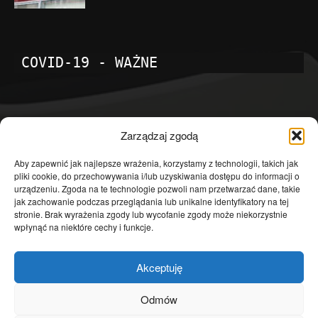
COVID-19 - WAŻNE
POPULARNE KATEGORIE
Zarządzaj zgodą
Temat dnia
4601
Aby zapewnić jak najlepsze wrażenia, korzystamy z technologii, takich jak
pliki cookie, do przechowywania i/lub uzyskiwania dostępu do informacji o
Publicystyka
4363
urządzeniu. Zgoda na te technologie pozwoli nam przetwarzać dane, takie
jak zachowanie podczas przeglądania lub unikalne identyfikatory na tej
Polityka
3639
stronie. Brak wyrażenia zgody lub wycofanie zgody może niekorzystnie
Polska
3462
wpłynąć na niektóre cechy i funkcje.
Społeczeństwo
2823
Akceptuję
Kraj
1290
Gospodarka
1230
Odmów
Europa
866