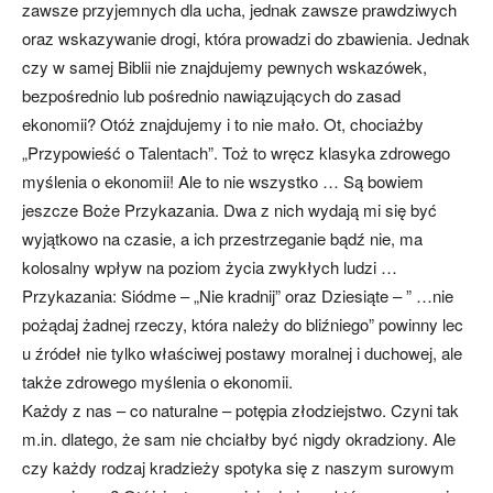
zawsze przyjemnych dla ucha, jednak zawsze prawdziwych
oraz wskazywanie drogi, która prowadzi do zbawienia. Jednak
czy w samej Biblii nie znajdujemy pewnych wskazówek,
bezpośrednio lub pośrednio nawiązujących do zasad
ekonomii? Otóż znajdujemy i to nie mało. Ot, chociażby
„Przypowieść o Talentach”. Toż to wręcz klasyka zdrowego
myślenia o ekonomii! Ale to nie wszystko … Są bowiem
jeszcze Boże Przykazania. Dwa z nich wydają mi się być
wyjątkowo na czasie, a ich przestrzeganie bądź nie, ma
kolosalny wpływ na poziom życia zwykłych ludzi …
Przykazania: Siódme – „Nie kradnij” oraz Dziesiąte – ” …nie
pożądaj żadnej rzeczy, która należy do bliźniego” powinny lec
u źródeł nie tylko właściwej postawy moralnej i duchowej, ale
także zdrowego myślenia o ekonomii.
Każdy z nas – co naturalne – potępia złodziejstwo. Czyni tak
m.in. dlatego, że sam nie chciałby być nigdy okradziony. Ale
czy każdy rodzaj kradzieży spotyka się z naszym surowym