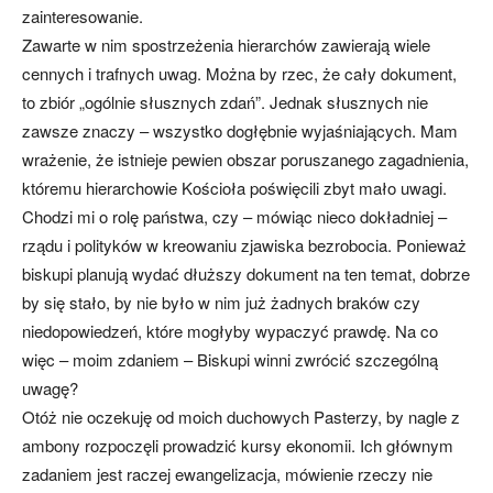
zainteresowanie.
Zawarte w nim spostrzeżenia hierarchów zawierają wiele
cennych i trafnych uwag. Można by rzec, że cały dokument,
to zbiór „ogólnie słusznych zdań”. Jednak słusznych nie
zawsze znaczy – wszystko dogłębnie wyjaśniających. Mam
wrażenie, że istnieje pewien obszar poruszanego zagadnienia,
któremu hierarchowie Kościoła poświęcili zbyt mało uwagi.
Chodzi mi o rolę państwa, czy – mówiąc nieco dokładniej –
rządu i polityków w kreowaniu zjawiska bezrobocia. Ponieważ
biskupi planują wydać dłuższy dokument na ten temat, dobrze
by się stało, by nie było w nim już żadnych braków czy
niedopowiedzeń, które mogłyby wypaczyć prawdę. Na co
więc – moim zdaniem – Biskupi winni zwrócić szczególną
uwagę?
Otóż nie oczekuję od moich duchowych Pasterzy, by nagle z
ambony rozpoczęli prowadzić kursy ekonomii. Ich głównym
zadaniem jest raczej ewangelizacja, mówienie rzeczy nie