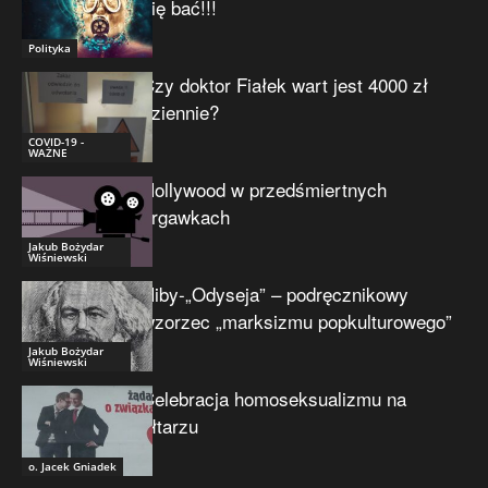
się bać!!!
Polityka
Czy doktor Fiałek wart jest 4000 zł
dziennie?
COVID-19 -
WAŻNE
Hollywood w przedśmiertnych
drgawkach
Jakub Bożydar
Wiśniewski
Niby-„Odyseja” – podręcznikowy
wzorzec „marksizmu popkulturowego”
Jakub Bożydar
Wiśniewski
Celebracja homoseksualizmu na
ołtarzu
o. Jacek Gniadek