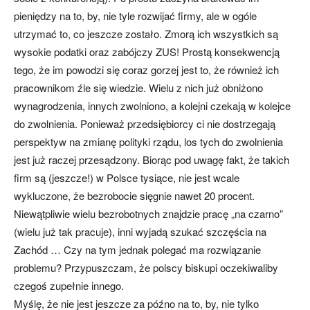
pieniędzy na to, by, nie tyle rozwijać firmy, ale w ogóle
utrzymać to, co jeszcze zostało. Zmorą ich wszystkich są
wysokie podatki oraz zabójczy ZUS! Prostą konsekwencją
tego, że im powodzi się coraz gorzej jest to, że również ich
pracownikom źle się wiedzie. Wielu z nich już obniżono
wynagrodzenia, innych zwolniono, a kolejni czekają w kolejce
do zwolnienia. Ponieważ przedsiębiorcy ci nie dostrzegają
perspektyw na zmianę polityki rządu, los tych do zwolnienia
jest już raczej przesądzony. Biorąc pod uwagę fakt, że takich
firm są (jeszcze!) w Polsce tysiące, nie jest wcale
wykluczone, że bezrobocie sięgnie nawet 20 procent.
Niewątpliwie wielu bezrobotnych znajdzie pracę „na czarno”
(wielu już tak pracuje), inni wyjadą szukać szczęścia na
Zachód … Czy na tym jednak polegać ma rozwiązanie
problemu? Przypuszczam, że polscy biskupi oczekiwaliby
czegoś zupełnie innego.
Myślę, że nie jest jeszcze za późno na to, by, nie tylko