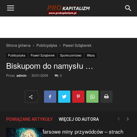
Strona główna
Publicystyka
Paweł Sztąberek
Publicystyka
Paweł Sztąberek
Społeczeństwo
Wiara
Biskupom do namysłu …
Przez
-
30/01/2009
0
admin
POWIĄZANE ARTYKUŁY
WIĘCEJ OD AUTORA
Marsowe miny przywódców – strach