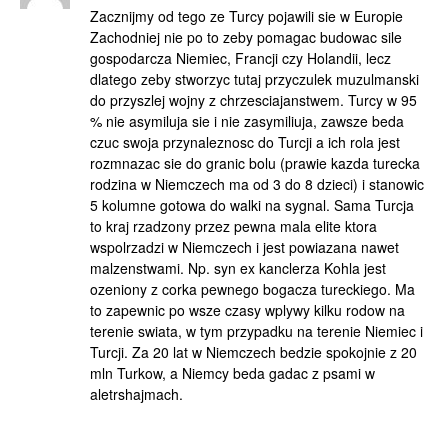
Zacznijmy od tego ze Turcy pojawili sie w Europie
Zachodniej nie po to zeby pomagac budowac sile
gospodarcza Niemiec, Francji czy Holandii, lecz
dlatego zeby stworzyc tutaj przyczulek muzulmanski
do przyszlej wojny z chrzesciajanstwem. Turcy w 95
% nie asymiluja sie i nie zasymiliuja, zawsze beda
czuc swoja przynaleznosc do Turcji a ich rola jest
rozmnazac sie do granic bolu (prawie kazda turecka
rodzina w Niemczech ma od 3 do 8 dzieci) i stanowic
5 kolumne gotowa do walki na sygnal. Sama Turcja
to kraj rzadzony przez pewna mala elite ktora
wspolrzadzi w Niemczech i jest powiazana nawet
malzenstwami. Np. syn ex kanclerza Kohla jest
ozeniony z corka pewnego bogacza tureckiego. Ma
to zapewnic po wsze czasy wplywy kilku rodow na
terenie swiata, w tym przypadku na terenie Niemiec i
Turcji. Za 20 lat w Niemczech bedzie spokojnie z 20
mln Turkow, a Niemcy beda gadac z psami w
aletrshajmach.