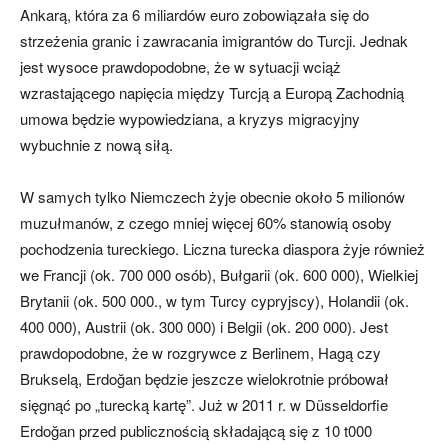
Ankarą, która za 6 miliardów euro zobowiązała się do
strzeżenia granic i zawracania imigrantów do Turcji. Jednak
jest wysoce prawdopodobne, że w sytuacji wciąż
wzrastającego napięcia między Turcją a Europą Zachodnią
umowa będzie wypowiedziana, a kryzys migracyjny
wybuchnie z nową siłą.
W samych tylko Niemczech żyje obecnie około 5 milionów
muzułmanów, z czego mniej więcej 60% stanowią osoby
pochodzenia tureckiego. Liczna turecka diaspora żyje również
we Francji (ok. 700 000 osób), Bułgarii (ok. 600 000), Wielkiej
Brytanii (ok. 500 000., w tym Turcy cypryjscy), Holandii (ok.
400 000), Austrii (ok. 300 000) i Belgii (ok. 200 000). Jest
prawdopodobne, że w rozgrywce z Berlinem, Hagą czy
Brukselą, Erdoğan będzie jeszcze wielokrotnie próbował
sięgnąć po „turecką kartę”. Już w 2011 r. w Düsseldorfie
Erdoğan przed publicznością składającą się z 10 t000