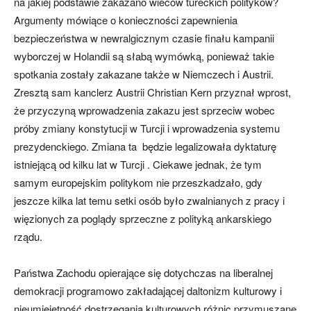
na jakiej podstawie zakazano wieców tureckich polityków?
Argumenty mówiące o konieczności zapewnienia
bezpieczeństwa w newralgicznym czasie finału kampanii
wyborczej w Holandii są słabą wymówką, ponieważ takie
spotkania zostały zakazane także w Niemczech i Austrii.
Zresztą sam kanclerz Austrii Christian Kern przyznał wprost,
że przyczyną wprowadzenia zakazu jest sprzeciw wobec
próby zmiany konstytucji w Turcji i wprowadzenia systemu
prezydenckiego. Zmiana ta będzie legalizowała dyktaturę
istniejącą od kilku lat w Turcji . Ciekawe jednak, że tym
samym europejskim politykom nie przeszkadzało, gdy
jeszcze kilka lat temu setki osób było zwalnianych z pracy i
więzionych za poglądy sprzeczne z polityką ankarskiego
rządu.
Państwa Zachodu opierające się dotychczas na liberalnej
demokracji programowo zakładającej daltonizm kulturowy i
nieumiejętność dostrzegania kulturowych różnic przymuszane