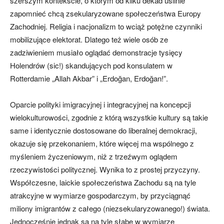
szerszym kontekście, o którym od kilku dekad usilnie
zapomnieć chcą zsekularyzowane społeczeństwa Europy
Zachodniej. Religia i nacjonalizm to wciąż potężne czynniki
mobilizujące elektorat. Dlatego też wiele osób ze
zadziwieniem musiało oglądać demonstracje tysięcy
Holendrów (sic!) skandujących pod konsulatem w
Rotterdamie „Allah Akbar” i „Erdoğan, Erdoğan!”.
Oparcie polityki imigracyjnej i integracyjnej na koncepcji
wielokulturowości, zgodnie z którą wszystkie kultury są takie
same i identycznie dostosowane do liberalnej demokracji,
okazuje się przekonaniem, które więcej ma wspólnego z
myśleniem życzeniowym, niż z trzeźwym oglądem
rzeczywistości politycznej. Wynika to z prostej przyczyny.
Współczesne, laickie społeczeństwa Zachodu są na tyle
atrakcyjne w wymiarze gospodarczym, by przyciągnąć
miliony imigrantów z całego (niezsekularyzowanego!) świata.
Jednocześnie jednak są na tyle słabe w wymiarze