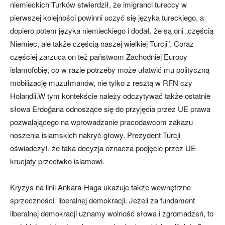
niemieckich Turków stwierdził, że imigranci tureccy w
pierwszej kolejności powinni uczyć się języka tureckiego, a
dopiero potem języka niemieckiego i dodał, że są oni „częścią
Niemiec, ale także częścią naszej wielkiej Turcji”. Coraz
częściej zarzuca on też państwom Zachodniej Europy
islamofobię, co w razie potrzeby może ułatwić mu polityczną
mobilizację muzułmanów, nie tylko z resztą w RFN czy
Holandii.W tym kontekście należy odczytywać także ostatnie
słowa Erdoğana odnoszące się do przyjęcia przez UE prawa
pozwalającego na wprowadzanie pracodawcom zakazu
noszenia islamskich nakryć głowy. Prezydent Turcji
oświadczył, że taka decyzja oznacza podjęcie przez UE
krucjaty przeciwko islamowi.
Kryzys na linii Ankara-Haga ukazuje także wewnętrzne
sprzeczności liberalnej demokracji. Jeżeli za fundament
liberalnej demokracji uznamy wolność słowa i zgromadzeń, to