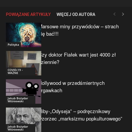
POWIĄZANE ARTYKUŁY
WIĘCEJ OD AUTORA
Marsowe miny przywódców – strach
się bać!!!
Polityka
Czy doktor Fiałek wart jest 4000 zł
dziennie?
COVID-19 -
WAŻNE
Hollywood w przedśmiertnych
drgawkach
Jakub Bożydar
Wiśniewski
Niby-„Odyseja” – podręcznikowy
wzorzec „marksizmu popkulturowego”
Jakub Bożydar
Wiśniewski