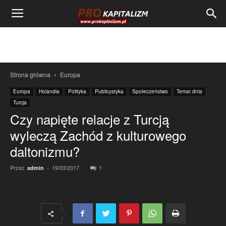
Strona główna
Europa
Europa
Holandia
Polityka
Publicystyka
Społeczeństwo
Temat dnia
Turcja
Czy napięte relacje z Turcją
wyleczą Zachód z kulturowego
daltonizmu?
Przez
-
19/03/2017
1
admin