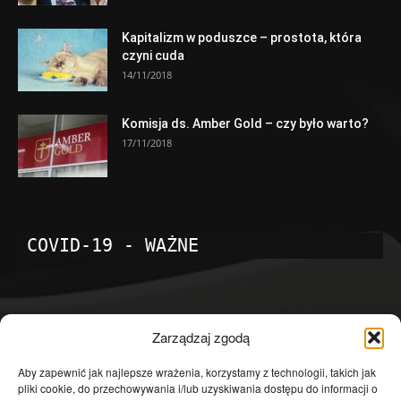
Kapitalizm w poduszce – prostota, która
czyni cuda
14/11/2018
Komisja ds. Amber Gold – czy było warto?
17/11/2018
COVID-19 - WAŻNE
POPULARNE KATEGORIE
Zarządzaj zgodą
Temat dnia
4601
Aby zapewnić jak najlepsze wrażenia, korzystamy z technologii, takich jak
pliki cookie, do przechowywania i/lub uzyskiwania dostępu do informacji o
Publicystyka
4363