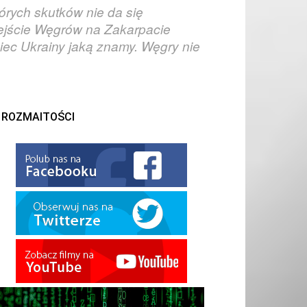
órych skutków nie da się
ejście Węgrów na Zakarpacie
iec Ukrainy jaką znamy. Węgry nie
ROZMAITOŚCI