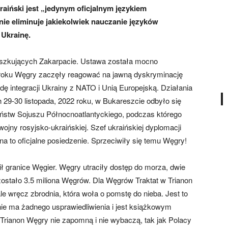
aiński jest „jedynym oficjalnym językiem
ie eliminuje jakiekolwiek nauczanie języków
 Ukrainę.
zkujących Zakarpacie. Ustawa została mocno
 roku Węgry zaczęły reagować na jawną dyskryminację
 integracji Ukrainy z NATO i Unią Europejską. Działania
29-30 listopada, 2022 roku, w Bukareszcie odbyło się
ństw Sojuszu Północnoatlantyckiego, podczas którego
jny rosyjsko-ukraińskiej. Szef ukraińskiej dyplomacji
a to oficjalne posiedzenie. Sprzeciwiły się temu Węgry!
ił granice Węgier. Węgry utraciły dostęp do morza, dwie
ozostało 3.5 miliona Węgrów. Dla Węgrów Traktat w Trianon
 ale wręcz zbrodnia, która woła o pomstę do nieba. Jest to
 nie ma żadnego usprawiedliwienia i jest książkowym
Trianon Węgry nie zapomną i nie wybaczą, tak jak Polacy