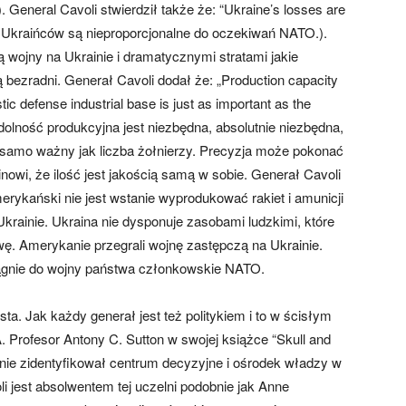
. General Cavoli stwierdził także że: “Ukraine’s losses are
rty Ukraińców są nieproporcjonalne do oczekiwań NATO.).
wojny na Ukrainie i dramatycznymi stratami jakie
bezradni. Generał Cavoli dodał że: „Production capacity
stic defense industrial base is just as important as the
dolność produkcyjna jest niezbędna, absolutnie niezbędna,
k samo ważny jak liczba żołnierzy. Precyzja może pokonać
owi, że ilość jest jakością samą w sobie. Generał Cavoli
rykański nie jest wstanie wyprodukować rakiet i amunicji
Ukrainie. Ukraina nie dysponuje zasobami ludzkimi, które
ę. Amerykanie przegrali wojnę zastępczą na Ukrainie.
ciągnie do wojny państwa członkowskie NATO.
ta. Jak każdy generał jest też politykiem i to w ścisłym
. Profesor Antony C. Sutton w swojej książce “Skull and
nie zidentyfikował centrum decyzyjne i ośrodek władzy w
i jest absolwentem tej uczelni podobnie jak Anne