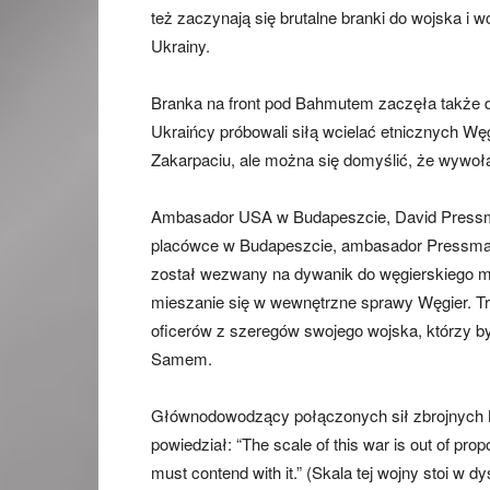
też zaczynają się brutalne branki do wojska i w
Ukrainy.
Branka na front pod Bahmutem zaczęła także 
Ukraińcy próbowali siłą wcielać etnicznych Węg
Zakarpaciu, ale można się domyślić, że wywoła
Ambasador USA w Budapeszcie, David Pressma
placówce w Budapeszcie, ambasador Pressman
został wezwany na dywanik do węgierskiego mi
mieszanie się w wewnętrzne sprawy Węgier. T
oficerów z szeregów swojego wojska, którzy by
Samem.
Głównodowodzący połączonych sił zbrojnych NA
powiedział: “The scale of this war is out of propor
must contend with it.” (Skala tej wojny stoi w 