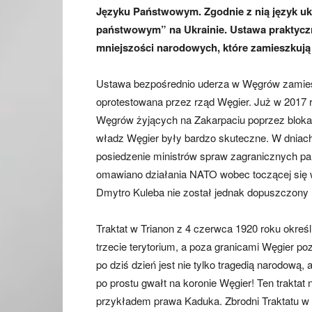
Języku Państwowym. Zgodnie z nią język ukr
państwowym” na Ukrainie. Ustawa praktyczn
mniejszości narodowych, które zamieszkują
Ustawa bezpośrednio uderza w Węgrów zamies
oprotestowana przez rząd Węgier. Już w 2017
Węgrów żyjących na Zakarpaciu poprzez blokadę
władz Węgier były bardzo skuteczne. W dniach 
posiedzenie ministrów spraw zagranicznych pa
omawiano działania NATO wobec toczącej się wo
Dmytro Kuleba nie został jednak dopuszczony n
Traktat w Trianon z 4 czerwca 1920 roku określ
trzecie terytorium, a poza granicami Węgier p
po dziś dzień jest nie tylko tragedią narodową,
po prostu gwałt na koronie Węgier! Ten traktat
przykładem prawa Kaduka. Zbrodni Traktatu w 