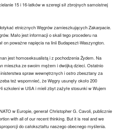
cielanie 15 i 16-latków w szeregi sił zbrojnych samoistnej
dotykać etnicznych Węgrów zamieszkujących Zakarpacie.
rów. Mało jest informacji o skali tego procederu na
ł on poważne napięcia na linii Budapeszt-Waszyngton.
n jest homoseksualistą i z pochodzenia Żydem. Na
 mieszka ze swoim mężem i dwójką dzieci. Ostatnio
nisterstwa spraw wewnętrznych i ostro zbesztany za
rzeba też wspomnieć, że Węgry usunęły około 200
li szkoleni w USA i mieli zbyt zażyłe stosunki w Wujem
TO w Europie, generał Christopher G. Cavoli, publicznie
tion with all of our recent thinking. But it is real and we
dysproporcji do całokształtu naszego obecnego myślenia.