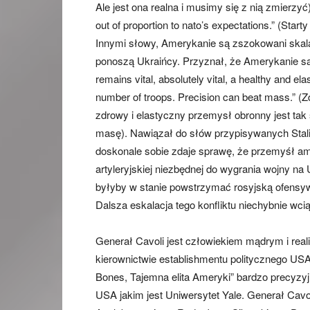
Ale jest ona realna i musimy się z nią zmierzyć)
out of proportion to nato’s expectations.” (Sta
Innymi słowy, Amerykanie są zszokowani skalą 
ponoszą Ukraińcy. Przyznał, że Amerykanie są 
remains vital, absolutely vital, a healthy and ela
number of troops. Precision can beat mass.” (Z
zdrowy i elastyczny przemysł obronny jest ta
masę). Nawiązał do słów przypisywanych Stalin
doskonale sobie zdaje sprawę, że przemyśł ame
artyleryjskiej niezbędnej do wygrania wojny na 
byłyby w stanie powstrzymać rosyjską ofensyw
Dalsza eskalacja tego konfliktu niechybnie w
Generał Cavoli jest człowiekiem mądrym i realis
kierownictwie establishmentu politycznego USA
Bones, Tajemna elita Ameryki” bardzo precyzyj
USA jakim jest Uniwersytet Yale. Generał Cavol