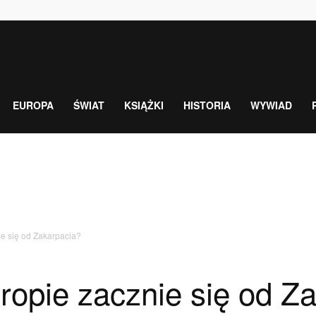
EUROPA
ŚWIAT
KSIĄŻKI
HISTORIA
WYWIAD
e się od Zakarpacia?
opie zacznie się od Z