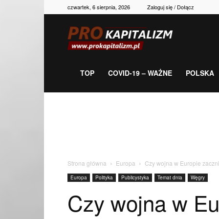
czwartek, 6 sierpnia, 2026
Zaloguj się / Dołącz
Prokapitalizm,
gospodarka,
TOP
COVID-19 – WAŻNE
POLSKA
polityka,
historia,
Strona główna
Europa
Czy wojna w Europie zaczni
Europa
Polityka
Publicystyka
Temat dnia
Węgry
newsy
Czy wojna w Eur