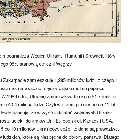
 pogranicza Węgier, Ukrainy, Rumunii i Słowacji, który
czego 98% stanowią etniczni Węgrzy.
u Zakarpacie zamieszkuje 1,285 milionów ludzi, z czego 1
dności można wsadzić między bajki o mchu i paproci.
 W 1989 roku, Ukrainę zamieszkiwało około 51.7 miliona
nie 43.4 miliona ludzi. Czyli w przeciągu niespełna 11 lat
afowie szacują, że w wyniku działań wojennych Ukraina
prostu uciekli do krajów Unii Europejskiej, Kanady i USA.
5 do 10 milionów Ukraińców. Jeżeli te dane są prawdziwe,
w ludzkich, które są niezbędne do obrony państwa. Dlatego