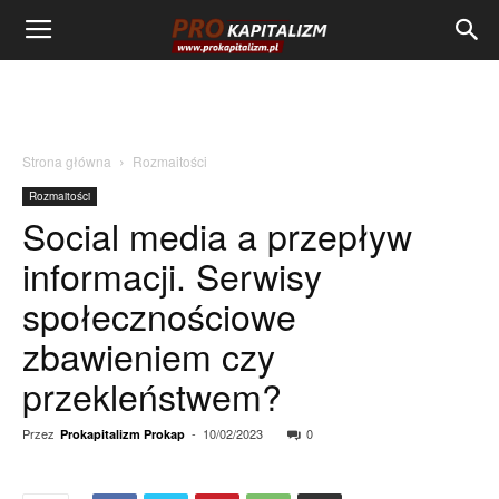
Strona główna
Rozmaitości
Rozmaitości
Social media a przepływ
informacji. Serwisy
społecznościowe
zbawieniem czy
przekleństwem?
Przez
-
10/02/2023
0
Prokapitalizm Prokap