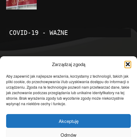
COVID-19 - WAŻNE
POPULARNE KATEGORIE
Zarządzaj zgodą
Temat dnia
4601
Aby zapewnić jak najlepsze wrażenia, korzystamy z technologii, takich jak
pliki cookie, do przechowywania i/lub uzyskiwania dostępu do informacji o
Publicystyka
4363
urządzeniu. Zgoda na te technologie pozwoli nam przetwarzać dane, takie
jak zachowanie podczas przeglądania lub unikalne identyfikatory na tej
Polityka
3639
stronie. Brak wyrażenia zgody lub wycofanie zgody może niekorzystnie
Polska
3462
wpłynąć na niektóre cechy i funkcje.
Społeczeństwo
2823
Akceptuję
Kraj
1290
Gospodarka
1230
Odmów