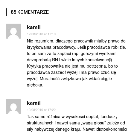
85 KOMENTARZE
kamil
12/08/2010 at 17:19
Nie rozumiem, dlaczego pracownik miałby prawo do
krytykowania pracodawcy. Jeśli pracodawca robi źle,
to on sam za to zapłaci (np. gorszymi wynikami,
dezaprobatą RN i wiele innych konsekwencji).
Krytyka pracownika nie jest mu potrzebna, bo to
pracodawca zaszedł wyżej i ma prawo czuć się
wyżej. Moralność związkowa jak widać ciągle
głęboka.
kamil
12/08/2010 at 17:22
Tak samo różnica w wysokości dopłat, funduszy
strukturalnych i nawet sama „waga głosu” zależy od
siły nabywczej danego kraju. Nawet idiotoekonomiści