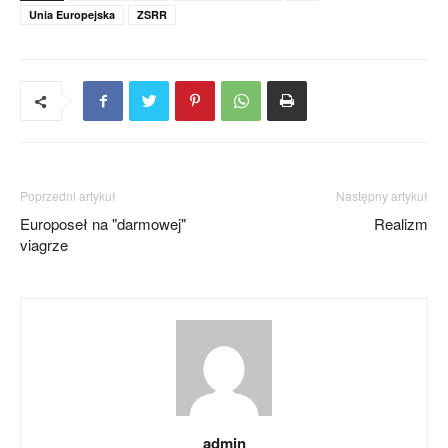
Unia Europejska
ZSRR
Poprzedni artykuł
Następny artykuł
Europoseł na "darmowej"
Realizm
viagrze
admin