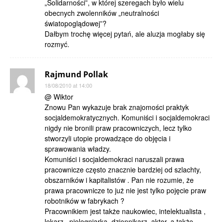
„Solidarności”, w której szeregach było wielu
obecnych zwolenników „neutralności
światopoglądowej”?
Dałbym trochę więcej pytań, ale aluzja mogłaby się
rozmyć.
Rajmund Pollak
18/08/2010 at 14:00
@ Wiktor
Znowu Pan wykazuje brak znajomości praktyk
socjaldemokratycznych. Komuniści i socjaldemokraci
nigdy nie bronili praw pracowniczych, lecz tylko
stworzyli utopie prowadzące do objęcia i
sprawowania władzy.
Komuniści i socjaldemokraci naruszali prawa
pracownicze często znacznie bardziej od szlachty,
obszarników i kapitalistów . Pan nie rozumie, że
prawa pracownicze to już nie jest tylko pojęcie praw
robotników w fabrykach ?
Pracownikiem jest także naukowiec, intelektualista ,
lekarz , pielęgniarka, dziennikarz, aktor, a także