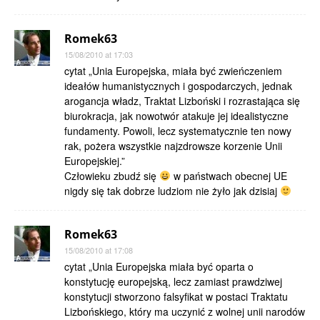
Romek63
15/08/2010 at 17:03
cytat „Unia Europejska, miała być zwieńczeniem
ideałów humanistycznych i gospodarczych, jednak
arogancja władz, Traktat Lizboński i rozrastająca się
biurokracja, jak nowotwór atakuje jej idealistyczne
fundamenty. Powoli, lecz systematycznie ten nowy
rak, pożera wszystkie najzdrowsze korzenie Unii
Europejskiej.”
Człowieku zbudź się
w państwach obecnej UE
nigdy się tak dobrze ludziom nie żyło jak dzisiaj
Romek63
15/08/2010 at 17:08
cytat „Unia Europejska miała być oparta o
konstytucję europejską, lecz zamiast prawdziwej
konstytucji stworzono falsyfikat w postaci Traktatu
Lizbońskiego, który ma uczynić z wolnej unii narodów