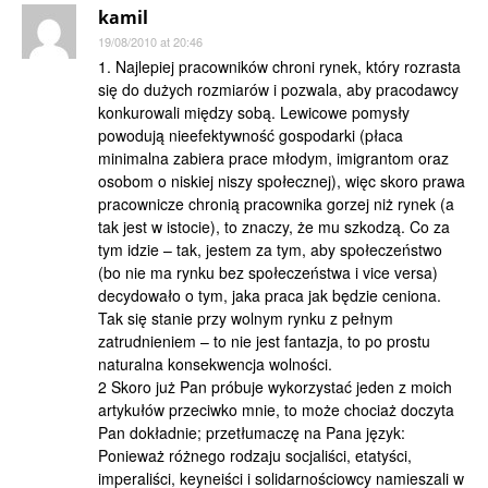
kamil
19/08/2010 at 20:46
1. Najlepiej pracowników chroni rynek, który rozrasta
się do dużych rozmiarów i pozwala, aby pracodawcy
konkurowali między sobą. Lewicowe pomysły
powodują nieefektywność gospodarki (płaca
minimalna zabiera prace młodym, imigrantom oraz
osobom o niskiej niszy społecznej), więc skoro prawa
pracownicze chronią pracownika gorzej niż rynek (a
tak jest w istocie), to znaczy, że mu szkodzą. Co za
tym idzie – tak, jestem za tym, aby społeczeństwo
(bo nie ma rynku bez społeczeństwa i vice versa)
decydowało o tym, jaka praca jak będzie ceniona.
Tak się stanie przy wolnym rynku z pełnym
zatrudnieniem – to nie jest fantazja, to po prostu
naturalna konsekwencja wolności.
2 Skoro już Pan próbuje wykorzystać jeden z moich
artykułów przeciwko mnie, to może chociaż doczyta
Pan dokładnie; przetłumaczę na Pana język:
Ponieważ różnego rodzaju socjaliści, etatyści,
imperaliści, keyneiści i solidarnościowcy namieszali w