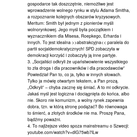
gospodarce tak doszczętnie, niemożliwe jest
wprowadzenie wolnego rynku w stylu Adama Smitha,
a rozpoznanie kolejnych obszarów kryzysowych.
Meritum: Smith był jednym z pionierów myśli
wolnorynkowej. Jego myśl była początkiem i
wyznacznikiem dla Misesa, Roepkego, Erharda i
innych. To jest idealna >>abstrakcyjna<< paralela do
partii socjaldemokratycznych! SPD zobaczyła w
demokracji korzyść i zobaczyły ją inne partyje.
3. „Socjaliści odkryli że upaństwowienie wszystkiego
to zła droga i dla pracowników i dla pracodawców”
Powiedział Pan to, co ja, tylko w innych słowach.
Tylko ja mówię otwartym tekstem, a Pan prozą.
„Odkryli” – chyba zacznę się śmiać. A to mi odkrycie.
Jakaś myśl jest logiczna i dociągnięta do końca, albo
nie. Skoro nie komunizm, a wolny rynek zapewnia
dobra, tzn. w którą stronę podążać? Bo równowaga
to śmierć, a złotych środków nie ma. Proszę Pana,
bądźmy poważni.
4. To najlżejsze video spoza mainstreamu o Szwecji:
youtube.com/watch?v=dlG75wb7lLw