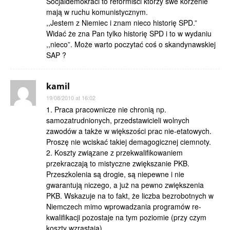
Socjaldemokraci to reformiści którzy swe korzenie
mają w ruchu komunistycznym.
,,Jestem z Niemiec i znam nieco historię SPD.”
Widać że zna Pan tylko historię SPD i to w wydaniu
,,nieco”. Może warto poczytać coś o skandynawskiej
SAP ?
kamil
19/08/2010 at 16:02
1. Praca pracownicze nie chronią np.
samozatrudnionych, przedstawicieli wolnych
zawodów a także w większości prac nie-etatowych.
Proszę nie wciskać takiej demagogicznej ciemnoty.
2. Koszty związane z przekwalifikowaniem
przekraczają to mistyczne zwiększanie PKB.
Przeszkolenia są drogie, są niepewne i nie
gwarantują niczego, a już na pewno zwiększenia
PKB. Wskazuje na to fakt, że liczba bezrobotnych w
Niemczech mimo wprowadzania programów re-
kwalifikacji pozostaje na tym poziomie (przy czym
koszty wzrastają).