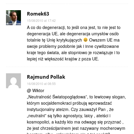
Romek63
15/08/2010 at 17:42
A co do degeneracji, to jeśli ona jest, to nie jest to
degeneracja UE, ale degeneracja umysłów osób
totalnie tę Unię krytykujących
Owszem UE ma
swoje problemy podobnie jak i inne cywilizowane
kraje tego świata, ale stopniowo je rozwiązuje i to
lepiej niż większość krajów z poza UE.
Rajmund Pollak
16/08/2010 at 08:55
@ Wiktor
„Neutralność Światopoglądowa”, to lewicowy slogan,
którym socjaldemokraci próbują wprowadzać
instytucjonalny ateizm. Czy zauważył Pan , że
„neutralni” są tylko agnostycy, laicy , ateiści i
kosmopolici, a każdy kto ma odwagę się przyznać ,
że jest chrześcijaninem jest nazywany mocherowym