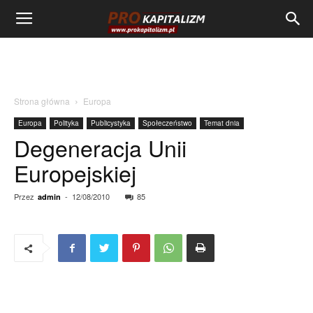
Strona główna
Europa
Europa
Polityka
Publicystyka
Społeczeństwo
Temat dnia
Degeneracja Unii
Europejskiej
Przez
-
12/08/2010
85
admin