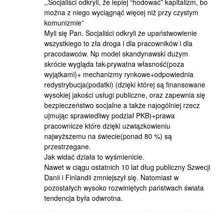
,,Socjaliści odkryli, że lepiej “hodować” kapitalizm, bo
można z niego wyciągnąć więcej niż przy czystym
komunizmie”
Myli się Pan. Socjaliści odkryli że upaństwowienie
wszystkiego to zła droga i dla pracowników i dla
pracodawców. Np model skandynawski dużym
skrócie wygląda tak-prywatna własność(poza
wyjątkami)+ mechanizmy rynkowe+odpowiednia
redystrybucja(podatki) (dzięki której są finansowane
wysokiej jakości usługi publiczne, oraz zapewnia się
bezpieczeństwo socjalne a także najogólniej rzecz
ujmując sprawiedliwy podział PKB)+prawa
pracownicze które dzięki uzwiązkowieniu
najwyższemu na świecie(ponad 80 %) są
przestrzegane.
Jak widać działa to wyśmienicie.
Nawet w ciągu ostatnich 10 lat dług publiczny Szwecji
Danii i Finlandii zmniejszył się. Natomiast w
pozostałych wysoko rozwiniętych państwach świata
tendencja była odwrotna.