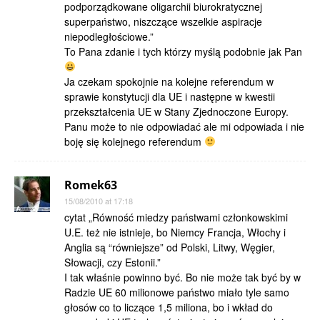
podporządkowane oligarchii biurokratycznej
superpaństwo, niszczące wszelkie aspiracje
niepodległościowe.”
To Pana zdanie i tych którzy myślą podobnie jak Pan
Ja czekam spokojnie na kolejne referendum w
sprawie konstytucji dla UE i następne w kwestii
przekształcenia UE w Stany Zjednoczone Europy.
Panu może to nie odpowiadać ale mi odpowiada i nie
boję się kolejnego referendum
Romek63
15/08/2010 at 17:18
cytat „Równość miedzy państwami członkowskimi
U.E. też nie istnieje, bo Niemcy Francja, Włochy i
Anglia są “równiejsze” od Polski, Litwy, Węgier,
Słowacji, czy Estonii.”
I tak właśnie powinno być. Bo nie może tak być by w
Radzie UE 60 milionowe państwo miało tyle samo
głosów co to liczące 1,5 miliona, bo i wkład do