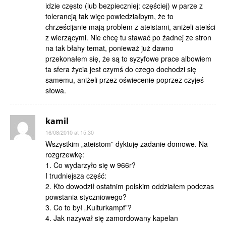
idzie często (lub bezpieczniej: częściej) w parze z
tolerancją tak więc powiedziałbym, że to
chrześcijanie mają problem z ateistami, aniżeli ateiści
z wierzącymi. Nie chcę tu stawać po żadnej ze stron
na tak błahy temat, ponieważ już dawno
przekonałem się, że są to syzyfowe prace albowiem
ta sfera życia jest czymś do czego dochodzi się
samemu, aniżeli przez oświecenie poprzez czyjeś
słowa.
kamil
16/08/2010 at 15:30
Wszystkim „ateistom” dyktuję zadanie domowe. Na
rozgrzewkę:
1. Co wydarzyło się w 966r?
I trudniejsza część:
2. Kto dowodził ostatnim polskim oddziałem podczas
powstania styczniowego?
3. Co to był „Kulturkampf”?
4. Jak nazywał się zamordowany kapelan