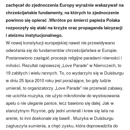
zachęcał do zjednoczenia Europy wyraźnie wskazywał na
chrześcijańskie fundamenty, na których to zjednoczenie
powinno się opierać .Wkrótce po śmierci papieża Polaka
rozpoczęły się ataki na krzyże oraz propaganda laicyzacji
i ateizmu instytucjonalnego.
W nowej konstytucji europejskiej nawet nie przewidywano
odwołania się do fundamentów chrześcijaństwa w Europie.
Postanowiono zastąpić procesje religijne paradami równości i
miłości. Rezultat najnowszej „Love Parade” w Niemczech, to
19 zabitych i wielu rannych. To, co wydarzyło się w Duisburgu
w dniu 25 lipca 2010 roku jest porażające, bo gdy ludzie
umierali, to organizatorzy „Love Parade” nie przerwali zabawy,
nie ucichła muzyka, nie użyto mikrofonów do wystosowania
apelu o nie uleganie panice, lecz bawiono się dalej. Jak w
starożytnym Rzymie, gdy jedni umierali i krew się lała na
arenie, to inni doskonale się bawili . Muzyka w Duisburgu
zagłuszyła sumienia, a chęć zysku, która doprowadziła do