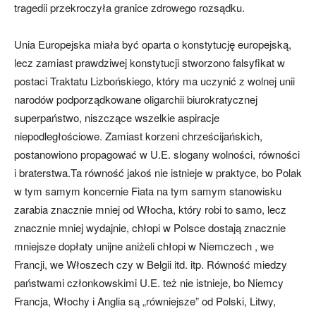
tragedii przekroczyła granice zdrowego rozsądku.
Unia Europejska miała być oparta o konstytucję europejską,
lecz zamiast prawdziwej konstytucji stworzono falsyfikat w
postaci Traktatu Lizbońskiego, który ma uczynić z wolnej unii
narodów podporządkowane oligarchii biurokratycznej
superpaństwo, niszczące wszelkie aspiracje
niepodległościowe. Zamiast korzeni chrześcijańskich,
postanowiono propagować w U.E. slogany wolności, równości
i braterstwa.Ta równość jakoś nie istnieje w praktyce, bo Polak
w tym samym koncernie Fiata na tym samym stanowisku
zarabia znacznie mniej od Włocha, który robi to samo, lecz
znacznie mniej wydajnie, chłopi w Polsce dostają znacznie
mniejsze dopłaty unijne aniżeli chłopi w Niemczech , we
Francji, we Włoszech czy w Belgii itd. itp. Równość miedzy
państwami członkowskimi U.E. też nie istnieje, bo Niemcy
Francja, Włochy i Anglia są „równiejsze” od Polski, Litwy,