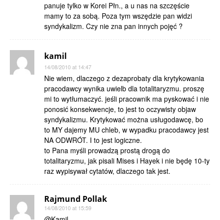
panuje tylko w Korei Płn., a u nas na szczęście
mamy to za sobą. Poza tym wszędzie pan widzi
syndykalizm. Czy nie zna pan innych pojęć ?
kamil
14/08/2010 at 14:47
Nie wiem, dlaczego z dezaprobaty dla krytykowania
pracodawcy wynika uwielb dla totalitaryzmu. proszę
mi to wytłumaczyć. jeśli pracownik ma pyskować i nie
ponosić konsekwencje, to jest to oczywisty objaw
syndykalizmu. Krytykować można usługodawcę, bo
to MY dajemy MU chleb, w wypadku pracodawcy jest
NA ODWRÓT. I to jest logiczne.
to Pana myśli prowadzą prostą drogą do
totalitaryzmu, jak pisali Mises i Hayek i nie będę 10-ty
raz wypisywał cytatów, dlaczego tak jest.
Rajmund Pollak
14/08/2010 at 15:59
@Kamil