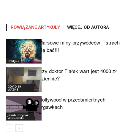
POWIĄZANE ARTYKUŁY
WIĘCEJ OD AUTORA
Marsowe miny przywódców – strach
się bać!!!
Polityka
Czy doktor Fiałek wart jest 4000 zł
dziennie?
COVID-19 -
WAŻNE
Hollywood w przedśmiertnych
drgawkach
Jakub Bożydar
Wiśniewski