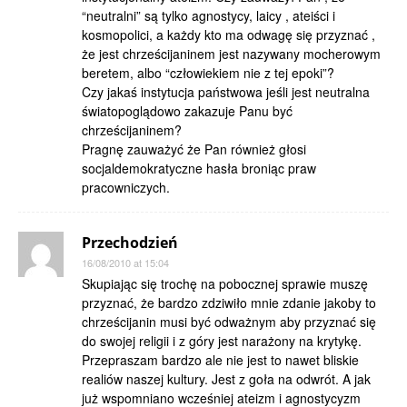
“neutralni” są tylko agnostycy, laicy , ateiści i
kosmopolici, a każdy kto ma odwagę się przyznać ,
że jest chrześcijaninem jest nazywany mocherowym
beretem, albo “człowiekiem nie z tej epoki”?
Czy jakaś instytucja państwowa jeśli jest neutralna
światopoglądowo zakazuje Panu być
chrześcijaninem?
Pragnę zauważyć że Pan również głosi
socjaldemokratyczne hasła broniąc praw
pracowniczych.
Przechodzień
16/08/2010 at 15:04
Skupiając się trochę na pobocznej sprawie muszę
przyznać, że bardzo zdziwiło mnie zdanie jakoby to
chrześcijanin musi być odważnym aby przyznać się
do swojej religii i z góry jest narażony na krytykę.
Przepraszam bardzo ale nie jest to nawet bliskie
realiów naszej kultury. Jest z goła na odwrót. A jak
już wspomniano wcześniej ateizm i agnostycyzm