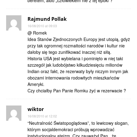
beretem, albo „człowiekiem nie z tej epoki”?
Rajmund Pollak
16/08/2010 at 09:03
@ Romek
Idea Stanów Zjednoczonych Europy jest utopią, gdyż
przy tak ogromnej rozmaitości narodów i kultur nie
dałoby się tego zunifikować inaczej niż siłą.
Historia USA jest wybielana i pominięto w niej taki
szczegół jak ludobójstwo kilkudziesięciu milionów
Indian oraz fakt, że rezerwaty były niczym innym jak
obozami internowania rodowitych mieszkańców
Ameryki.
Czy chciałby Pan Panie Romku żyć w rezerwacie ?
wiktor
16/08/2010 at 12:02
“Neutralność Światopoglądowa”, to lewicowy slogan,
którym socjaldemokraci próbują wprowadzać
instytucjonalny ateizm. Czy zauważył Pan , że