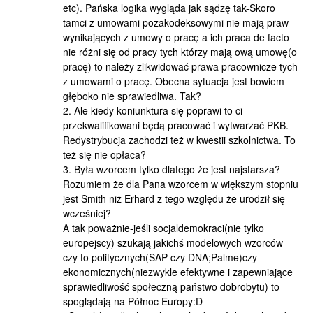
etc). Pańska logika wygląda jak sądzę tak-Skoro
tamci z umowami pozakodeksowymi nie mają praw
wynikających z umowy o pracę a ich praca de facto
nie różni się od pracy tych którzy mają ową umowę(o
pracę) to należy zlikwidować prawa pracownicze tych
z umowami o pracę. Obecna sytuacja jest bowiem
głęboko nie sprawiedliwa. Tak?
2. Ale kiedy koniunktura się poprawi to ci
przekwalifikowani będą pracować i wytwarzać PKB.
Redystrybucja zachodzi też w kwestii szkolnictwa. To
też się nie opłaca?
3. Była wzorcem tylko dlatego że jest najstarsza?
Rozumiem że dla Pana wzorcem w większym stopniu
jest Smith niż Erhard z tego względu że urodził się
wcześniej?
A tak poważnie-jeśli socjaldemokraci(nie tylko
europejscy) szukają jakichś modelowych wzorców
czy to politycznych(SAP czy DNA;Palme)czy
ekonomicznych(niezwykle efektywne i zapewniające
sprawiedliwość społeczną państwo dobrobytu) to
spoglądają na Północ Europy:D