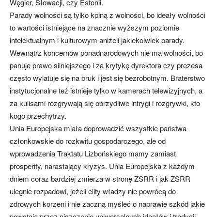
Węgier, Słowacji, czy Estonii.
Parady wolności są tylko kpiną z wolności, bo ideały wolności
to wartości istniejące na znacznie wyższym poziomie
intelektualnym i kulturowym aniżeli jakiekolwiek parady.
Wewnątrz koncernów ponadnarodowych nie ma wolności, bo
panuje prawo silniejszego i za krytykę dyrektora czy prezesa
często wylatuje się na bruk i jest się bezrobotnym. Braterstwo
instytucjonalne też istnieje tylko w kamerach telewizyjnych, a
za kulisami rozgrywają się obrzydliwe intrygi i rozgrywki, kto
kogo przechytrzy.
Unia Europejska miała doprowadzić wszystkie państwa
członkowskie do rozkwitu gospodarczego, ale od
wprowadzenia Traktatu Lizbońskiego mamy zamiast
prosperity, narastający kryzys. Unia Europejska z każdym
dniem coraz bardziej zmierza w stronę ZSRR i jak ZSRR
ulegnie rozpadowi, jeżeli elity władzy nie powrócą do
zdrowych korzeni i nie zaczną myśleć o naprawie szkód jakie
powstają przez niszczenie uniwersalnych ideałów i tradycji