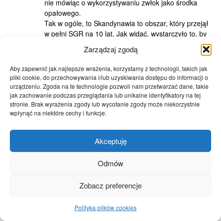
nie mówiąc o wykorzystywaniu zwłok jako środka
opałowego.
Tak w ogóle, to Skandynawia to obszar, który przejął
w pełni SGR na 10 lat. Jak widać, wystarczyło to, by
przeżyć kilkadziesiąt lat socjalizmu.
Zarządzaj zgodą
a długu publicznego by nie było, gdyby nie socjaliści
:DDD za kogo Pan ma swoich rozmówców?
Aby zapewnić jak najlepsze wrażenia, korzystamy z technologii, takich jak
pliki cookie, do przechowywania i/lub uzyskiwania dostępu do informacji o
urządzeniu. Zgoda na te technologie pozwoli nam przetwarzać dane, takie
wiktor
jak zachowanie podczas przeglądania lub unikalne identyfikatory na tej
stronie. Brak wyrażenia zgody lub wycofanie zgody może niekorzystnie
19/08/2010 at 22:51
wpłynąć na niektóre cechy i funkcje.
1. Takie bajeczki to ciemny lud kupował w XIX wieku.
,,skoro prawa pracownicze chronią pracownika
gorzej niż rynek (a tak jest w istocie), to znaczy, że
Akceptuję
mu szkodzą.”
Co to za infantylna dychotomia(prawa pracownicze-
Odmów
wolny rynek) . Prawa pracownicze nie mają być
alternatywą dla rynku lecz ma mieć miejsce fuzja
Zobacz preferencje
tychże praw oraz zasad rynku.
,,Tak się stanie przy wolnym rynku z pełnym
Polityka plików cookies
zatrudnieniem – to nie jest fantazja, to po prostu
naturalna konsekwencja wolności.”