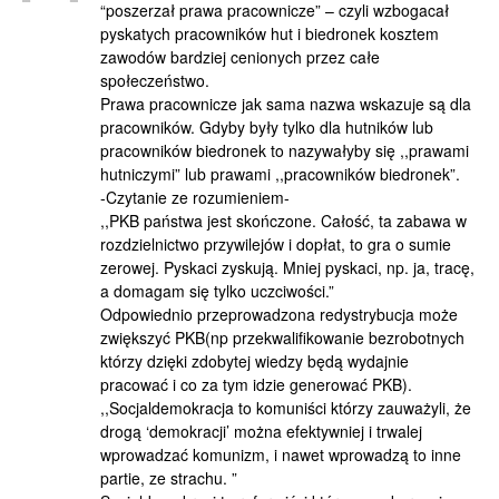
“poszerzał prawa pracownicze” – czyli wzbogacał
pyskatych pracowników hut i biedronek kosztem
zawodów bardziej cenionych przez całe
społeczeństwo.
Prawa pracownicze jak sama nazwa wskazuje są dla
pracowników. Gdyby były tylko dla hutników lub
pracowników biedronek to nazywałyby się ,,prawami
hutniczymi” lub prawami ,,pracowników biedronek”.
-Czytanie ze rozumieniem-
,,PKB państwa jest skończone. Całość, ta zabawa w
rozdzielnictwo przywilejów i dopłat, to gra o sumie
zerowej. Pyskaci zyskują. Mniej pyskaci, np. ja, tracę,
a domagam się tylko uczciwości.”
Odpowiednio przeprowadzona redystrybucja może
zwiększyć PKB(np przekwalifikowanie bezrobotnych
którzy dzięki zdobytej wiedzy będą wydajnie
pracować i co za tym idzie generować PKB).
,,Socjaldemokracja to komuniści którzy zauważyli, że
drogą ‘demokracji’ można efektywniej i trwalej
wprowadzać komunizm, i nawet wprowadzą to inne
partie, ze strachu. ”