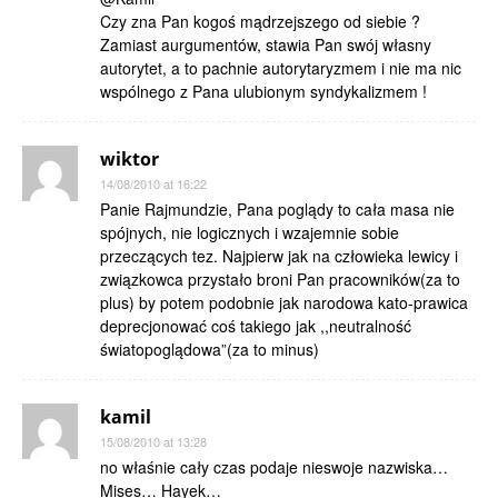
Czy zna Pan kogoś mądrzejszego od siebie ?
Zamiast aurgumentów, stawia Pan swój własny
autorytet, a to pachnie autorytaryzmem i nie ma nic
wspólnego z Pana ulubionym syndykalizmem !
wiktor
14/08/2010 at 16:22
Panie Rajmundzie, Pana poglądy to cała masa nie
spójnych, nie logicznych i wzajemnie sobie
przeczących tez. Najpierw jak na człowieka lewicy i
związkowca przystało broni Pan pracowników(za to
plus) by potem podobnie jak narodowa kato-prawica
deprecjonować coś takiego jak ,,neutralność
światopoglądowa”(za to minus)
kamil
15/08/2010 at 13:28
no właśnie cały czas podaje nieswoje nazwiska…
Mises… Hayek…