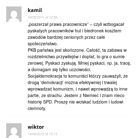
kamil
19/08/2010 at 12:56
„poszerzał prawa pracownicze” – czyli wzbogacał
pyskatych pracowników hut i biedronek kosztem
zawodów bardziej cenionych przez całe
społeczeństwo.
PKB państwa jest skończone. Całość, ta zabawa w
rozdzielnictwo przywilejów i dopłat, to gra o sumie
zerowej. Pyskaci zyskują. Mniej pyskaci, np. ja, tracę,
a domagam się tylko uczciwości.
Socjaldemokracja to komuniści którzy zauważyli, że
drogą 'demokracji’ można efektywniej i trwalej
wprowadzać komunizm, i nawet wprowadzą to inne
partie, ze strachu. Jestem z Niemiec i znam nieco
historię SPD. Proszę nie wciskać ludziom i ludowi
ciemnoty.
wiktor
19/08/2010 at 15:13