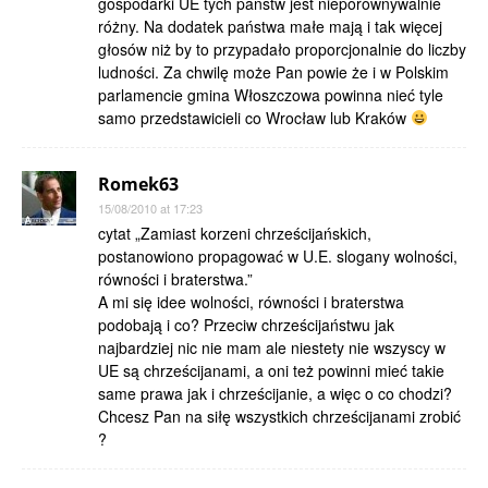
gospodarki UE tych państw jest nieporównywalnie
różny. Na dodatek państwa małe mają i tak więcej
głosów niż by to przypadało proporcjonalnie do liczby
ludności. Za chwilę może Pan powie że i w Polskim
parlamencie gmina Włoszczowa powinna nieć tyle
samo przedstawicieli co Wrocław lub Kraków
Romek63
15/08/2010 at 17:23
cytat „Zamiast korzeni chrześcijańskich,
postanowiono propagować w U.E. slogany wolności,
równości i braterstwa.”
A mi się idee wolności, równości i braterstwa
podobają i co? Przeciw chrześcijaństwu jak
najbardziej nic nie mam ale niestety nie wszyscy w
UE są chrześcijanami, a oni też powinni mieć takie
same prawa jak i chrześcijanie, a więc o co chodzi?
Chcesz Pan na siłę wszystkich chrześcijanami zrobić
?