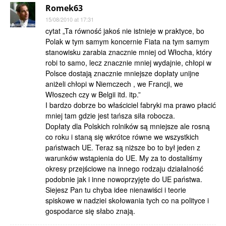
Romek63
15/08/2010 at 17:31
cytat „Ta równość jakoś nie istnieje w praktyce, bo
Polak w tym samym koncernie Fiata na tym samym
stanowisku zarabia znacznie mniej od Włocha, który
robi to samo, lecz znacznie mniej wydajnie, chłopi w
Polsce dostają znacznie mniejsze dopłaty unijne
aniżeli chłopi w Niemczech , we Francji, we
Włoszech czy w Belgii itd. itp.”
I bardzo dobrze bo właściciel fabryki ma prawo płacić
mniej tam gdzie jest tańsza siła robocza.
Dopłaty dla Polskich rolników są mniejsze ale rosną
co roku i staną się wkrótce równe we wszystkich
państwach UE. Teraz są niższe bo to był jeden z
warunków wstąpienia do UE. My za to dostaliśmy
okresy przejściowe na innego rodzaju działalność
podobnie jak i inne nowoprzyjęte do UE państwa.
Siejesz Pan tu chyba idee nienawiści i teorie
spiskowe w nadziei skołowania tych co na polityce i
gospodarce się słabo znają.