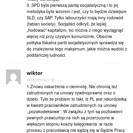
3. SPD była pierwszą partią socjalistyczną i to jej
metodyka była wzorem i jest, czy to będzie dzisiejsze
SLD, czy SAP. Tylko labourzyści mają inny rodowód
(fabian society). Socjaliści odkryli, że lepiej
„hodować” kapitalizm, bo można z niego wyciągnąć
więcej niż przy czystym komunizmie. Obecnie
polityka fiskalna partii socjalistycznych sprawdza się
do znalezienia tego maksimum, jakie można wydoić z
poddańczej ludności.
wiktor
19/08/2010 at 17:52
1.Znowu oskarżenia o ciemnotę. Nie chronią też
zatrudnionych na umowy cywilnoprawne oraz o
dzieło. Tyle że problem to fakt, iż PL jest rekordzistką
w kwestii pracowników zatrudnionych na umowy
,,pozakodeksowe”. W związku z tym są pozbawieni
pewnych praw(urlop;na nich są przerzucone w
większym stopniu koszty księgowania ;w razie
procesu z pracodawcą nie sądzą się w Sądzie Pracy