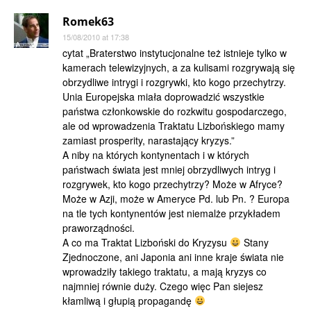
Romek63
15/08/2010 at 17:38
cytat „Braterstwo instytucjonalne też istnieje tylko w
kamerach telewizyjnych, a za kulisami rozgrywają się
obrzydliwe intrygi i rozgrywki, kto kogo przechytrzy.
Unia Europejska miała doprowadzić wszystkie
państwa członkowskie do rozkwitu gospodarczego,
ale od wprowadzenia Traktatu Lizbońskiego mamy
zamiast prosperity, narastający kryzys.”
A niby na których kontynentach i w których
państwach świata jest mniej obrzydliwych intryg i
rozgrywek, kto kogo przechytrzy? Może w Afryce?
Może w Azji, może w Ameryce Pd. lub Pn. ? Europa
na tle tych kontynentów jest niemalże przykładem
praworządności.
A co ma Traktat Lizboński do Kryzysu
Stany
Zjednoczone, ani Japonia ani inne kraje świata nie
wprowadziły takiego traktatu, a mają kryzys co
najmniej równie duży. Czego więc Pan siejesz
kłamliwą i głupią propagandę