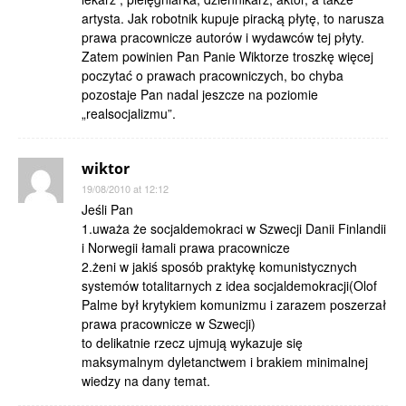
artysta. Jak robotnik kupuje piracką płytę, to narusza
prawa pracownicze autorów i wydawców tej płyty.
Zatem powinien Pan Panie Wiktorze troszkę więcej
poczytać o prawach pracowniczych, bo chyba
pozostaje Pan nadal jeszcze na poziomie
„realsocjalizmu”.
wiktor
19/08/2010 at 12:12
Jeśli Pan
1.uważa że socjaldemokraci w Szwecji Danii Finlandii
i Norwegii łamali prawa pracownicze
2.żeni w jakiś sposób praktykę komunistycznych
systemów totalitarnych z idea socjaldemokracji(Olof
Palme był krytykiem komunizmu i zarazem poszerzał
prawa pracownicze w Szwecji)
to delikatnie rzecz ujmują wykazuje się
maksymalnym dyletanctwem i brakiem minimalnej
wiedzy na dany temat.