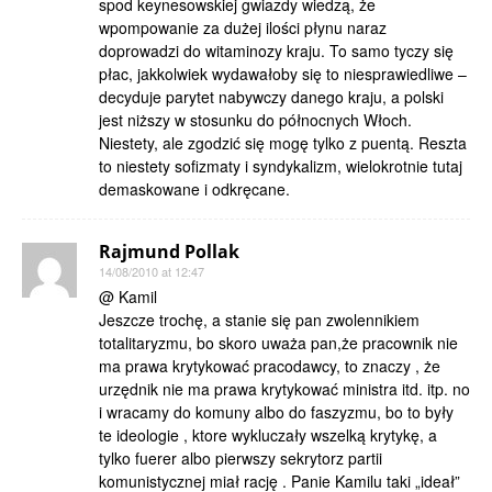
spod keynesowskiej gwiazdy wiedzą, że
wpompowanie za dużej ilości płynu naraz
doprowadzi do witaminozy kraju. To samo tyczy się
płac, jakkolwiek wydawałoby się to niesprawiedliwe –
decyduje parytet nabywczy danego kraju, a polski
jest niższy w stosunku do północnych Włoch.
Niestety, ale zgodzić się mogę tylko z puentą. Reszta
to niestety sofizmaty i syndykalizm, wielokrotnie tutaj
demaskowane i odkręcane.
Rajmund Pollak
14/08/2010 at 12:47
@ Kamil
Jeszcze trochę, a stanie się pan zwolennikiem
totalitaryzmu, bo skoro uważa pan,że pracownik nie
ma prawa krytykować pracodawcy, to znaczy , że
urzędnik nie ma prawa krytykować ministra itd. itp. no
i wracamy do komuny albo do faszyzmu, bo to były
te ideologie , ktore wykluczały wszelką krytykę, a
tylko fuerer albo pierwszy sekrytorz partii
komunistycznej miał rację . Panie Kamilu taki „ideał”