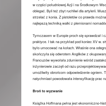
w części południowej Azji i na Środkowym Wsc
oblegać. Byli też zbyt ruchliwi dla artylerii. Mu
strzelać z konia. Z pistoletów co prawda można
najlepszą techniką walki z plemionami nomadów
Tymczasem w Europie proch się sprawdzał i cz
praktyce. I tak na przykład pod koniec XV w. st
było umocować na kołach. Właśnie ona odegrała
skończyła się odwrotem Anglików z okupowanych
Francuzów wywołała zdumienie wśród zaatakow
inżynierowie zaczęli od razu przeprojektowywać 
umożliwiły obrońcom odpowiedzenie ogniem. Ta
natychmiast powodowała intensyfikację prac na 
Broń to wyzwanie
Książka Hoffmana pełna jest ekonomiczno-hist