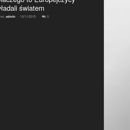
ładali światem
zez
-
13/11/2015
0
admin