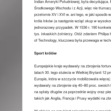
Indian Ameryki Południowej, była decydująca.
Środkowego Wschodu i z Azji, więc nie tłumacz
przełomie XV i XVI w. ani tego, w jaki sposób w
króla Inków (a następnie wziąć okup w wysokości
jednorazowy przypadek. W 1536 r. 190 konkwist
tys. inkaskich żołnierzy. Otóż zdaniem Philipa Ho
of Technology, kluczowa była przewaga w techno
Sport królów
Europejskie kraje wydawały na zbrojenia fortunę
latach 30. tego stulecia w Wielkiej Brytanii 12 
Europie, która w szczycie mobilizowała więcej
wydawały na zbrojenie się 40–80 proc. swoic
na spłaty długów za poprzednie wojny oraz pie
takich jak Anglia, Francja i Prusy wydatki na zb
W efekcie na przykład najważniejsze europejsk