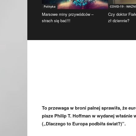
Polityka
COVID-19 - WAŻN
Marsowe miny przywódców –
Czy doktor Fiał
strach się bać!!!
zł dziennie?
To przewaga w broni palnej sprawiła, że eur
pisze Philip T. Hoffman w wydanej właśnie
(„Dlaczego to Europa podbiła świat?)”.