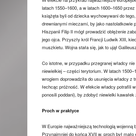
latach 1550–1600, a w latach 1600–1650 przez 
książęta byli od dziecka wychowywani do tego,
drewnianymi mieczami, by jako nastolatkowie p
Hiszpanii Filip II mógł prowadzić oblężenie za
jego ojca. Przyszły król Francji Ludwik XIII, ki
muszkietu. Wojna stała się, jak to ujął Galileu
Co istotne, w przypadku przegranej władcy nie 
niewielkiej – części terytorium. W latach 1500
wrogiem doprowadziła do usunięcia władcy z tr
łechcąc próżność. W efekcie władcy potrafili 
ponosili poddani), by zdobyć niewielki kawałek 
Proch w praktyce
W Europie najważniejszą technologią wojenną b
Przynajmniej do końca XVII w. proch był mał