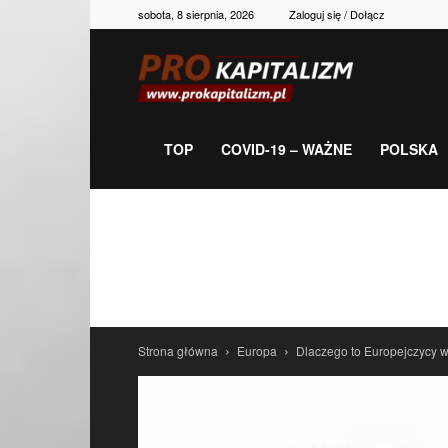
sobota, 8 sierpnia, 2026
Zaloguj się / Dołącz
Prokapitalizm,
gospodarka,
TOP
COVID-19 – WAŻNE
POLSKA
polityka,
historia,
Strona główna
Europa
Dlaczego to Europejczycy w
newsy