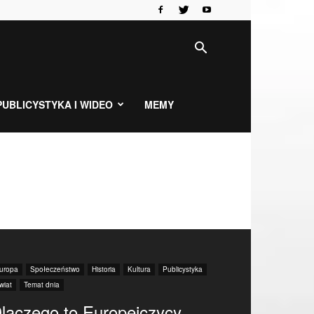
PUBLICYSTYKA I WIDEO
MEMY
uropa
Społeczeństwo
Historia
Kultura
Publicystyka
wiat
Temat dnia
laczego to Europejczycy