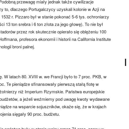
 Podobną przewagę miały jednak także cywilizacje
y to, dlaczego Portugalczycy uzyskali kolonie w Azji na
 1532 r. Pizzaro był w stanie pokonać 5-6 tys. ochroniarzy
 13 ton srebra i 6 ton złota za jego głowę). To nie był
adorów przez rok skutecznie opierało się oblężeniu 100
ffmana, profesora ekonomii i historii na California Institute
logii broni palnej.
. W latach 80. XVIII w. we Francji było to 7 proc. PKB, w
proc. Te pieniądze sfinansowały pierwszą stałą flotę w
 żołnierzy niż Imperium Rzymskie. Państwa europejskie
h budżetów, a jeżeli weźmiemy pod uwagę kwoty wydawane
niądze na wsparcie sojuszników, okaże się, że w krajach
rojenia sięgały 90 proc. budżetu.
ie państwa były w stanie wojny przez 71 proc. czasu w