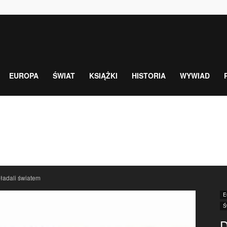
EUROPA
ŚWIAT
KSIĄŻKI
HISTORIA
WYWIAD
ładali światem
E
Ś
D