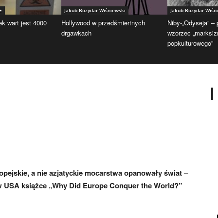
E
Jakub Bożydar Wiśniewski
Jakub Bożydar Wiśn
ek wart jest 4000
Hollywood w przedśmiertnych
Niby-„Odyseja” –
drgawkach
wzorzec „marksi
popkulturowego”
opejskie, a nie azjatyckie mocarstwa opanowały świat –
 w USA książce „Why Did Europe Conquer the World?”