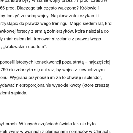
66 proc. Dlaczego tak często walczono? Królowie i
 by toczyć ze sobą wojny. Najpierw żołnierzykami i
rzystąpić do prawdziwego treningu. Mając siedem lat, król
bawkowej fortecy z armią żołnierzyków, która należała do
edy miał osiem lat, trenował strzelanie z prawdziwego
sz, „królewskim sportem”.
ponosili istotnych konsekwencji poza stratą – najczęściej
–1790 nie zdarzyło się ani raz, by wojna z zewnętrznym
onu. Wygrana przynosiła im za to chwałę i splendor,
wydawać nieproporcjonalnie wysokie kwoty (które zresztą
ziemi sąsiada.
ył proch. W innych częściach świata tak nie było.
o efektywny w wojnach z plemionami nomadów w Chinach,