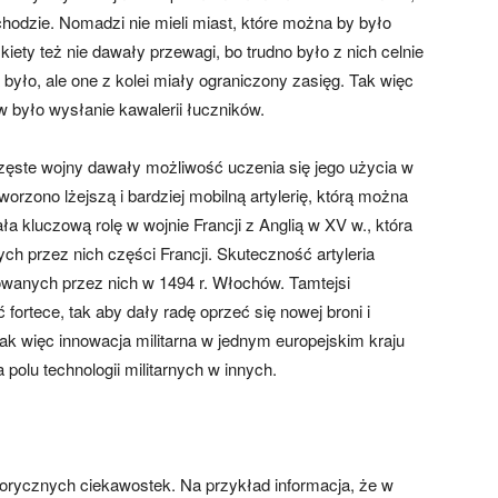
hodzie. Nomadzi nie mieli miast, które można by było
szkiety też nie dawały przewagi, bo trudno było z nich celnie
 było, ale one z kolei miały ograniczony zasięg. Tak więc
 było wysłanie kawalerii łuczników.
ęste wojny dawały możliwość uczenia się jego użycia w
worzono lżejszą i bardziej mobilną artylerię, którą można
 kluczową rolę w wojnie Francji z Anglią w XV w., która
 przez nich części Francji. Skuteczność artyleria
anych przez nich w 1494 r. Włochów. Tamtejsi
fortece, tak aby dały radę oprzeć się nowej broni i
k więc innowacja militarna w jednym europejskim kraju
polu technologii militarnych w innych.
orycznych ciekawostek. Na przykład informacja, że w