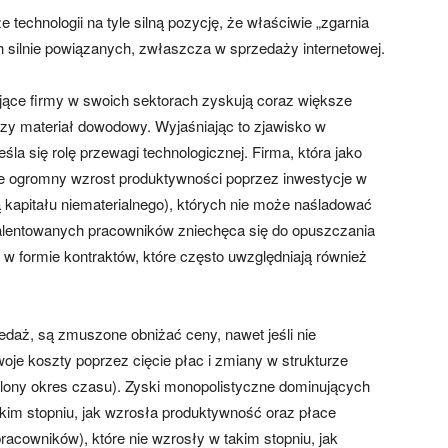
technologii na tyle silną pozycję, że właściwie „zgarnia
h silnie powiązanych, zwłaszcza w sprzedaży internetowej.
ujące firmy w swoich sektorach zyskują coraz większe
zy materiał dowodowy. Wyjaśniając to zjawisko w
eśla się rolę przewagi technologicznej. Firma, która jako
je ogromny wzrost produktywności poprzez inwestycje w
 kapitału niematerialnego), których nie może naśladować
alentowanych pracowników zniechęca się do opuszczania
 w formie kontraktów, które często uwzględniają również
daż, są zmuszone obniżać ceny, nawet jeśli nie
oje koszty poprzez cięcie płac i zmiany w strukturze
eślony okres czasu). Zyski monopolistyczne dominujących
takim stopniu, jak wzrosła produktywność oraz płace
acowników), które nie wzrosły w takim stopniu, jak