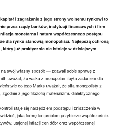
apitał i zagrażanie z jego strony wolnemu rynkowi to
nie przez rządy banków, instytucji finansowych i firm
inflacja monetarna i natura współczesnego postępu
kie dla rynku stanowią monopoliści. Najlepszą ochroną
który już praktycznie nie istnieje w dzisiejszym
j na swój własny sposób — zdawali sobie sprawę z
Smith uważał, że walka z monopolami była zadaniem dla
iwieństwie do tego Marks uważał, że siła monopolisty z
 zgodnie z jego filozofią materializmu dialektycznego.
kontroli staje się narzędziem podstępu i zniszczenia w
widzieć, jaką formę ten problem przybierze współcześnie.
tywów, utajonej inflacji cen dóbr oraz współczesnej