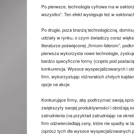
Po pierwsze, technologia cyfrowa ma w sektorze 
wszystko”. Ten efekt występuje też w sektorac
Po drugie, poza branżą technologiczną, domin
udziały w rynku, o czym świadczy coraz więks
literaturze poświęconej „firmom-liderom”, podkr
pierwsza wykorzysta nowe technologie, zysku
bardzo specyficzne formy (często pod postacią
konkurencja. Wysoce wyspecjalizowanych i ut
firm, wykorzystując różnorakich złotych kajdan
opcje na akcje.
Konkurujące firmy, aby podtrzymać swoją sprze
zwiększyły swojej produktywności i obniżają sw
zatrudnienia (na przykład zatrudniając na okr
firm odzwierciedlają ceny, które nie spadły w 
(oprócz tych dla wysoce wyspecjalizowanych pr