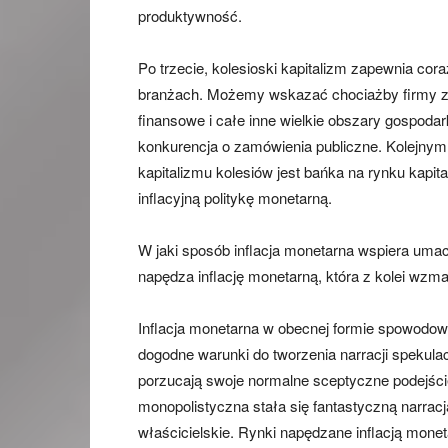
produktywność.
Po trzecie, kolesioski kapitalizm zapewnia co
branżach. Możemy wskazać chociażby firmy za
finansowe i całe inne wielkie obszary gospodar
konkurencja o zamówienia publiczne. Kolejny
kapitalizmu kolesiów jest bańka na rynku ka
inflacyjną politykę monetarną.
W jaki sposób inflacja monetarna wspiera umacn
napędza inflację monetarną, która z kolei wzma
Inflacja monetarna w obecnej formie spowodowa
dogodne warunki do tworzenia narracji spekula
porzucają swoje normalne sceptyczne podejście
monopolistyczna stała się fantastyczną narrac
właścicielskie. Rynki napędzane inflacją mone