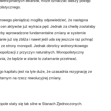
onwencjonalnych lekarstw, może oznaczać dalszy postęp
olistycznego.
drowego pieniądza) mogliby odpowiedzieć, że następna
a cen aktywów już wytraca pęd. Jednak za chwilę zostałaby
tałyby wprowadzone fundamentalne zmiany w systemie
ie już się zbliża i nawet jeśli uda się jeszcze raz pchnąć
iu ze strony monopoli. Jednak obrońcy wolnorynkowego
onopolizacji z przyczyn naturalnych. Monopolistyczny
nia, że będzie w stanie to załamanie przetrwać.
 kapitału jest na tyle duże, że uzasadnia rezygnację ze
arnym na rzecz rewolucyjnej zmiany.
ole stały się tak silne w Stanach Zjednoczonych.