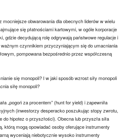
raz mocniejsze obwarowania dla obecnych liderów w wielu
jmujące się płatnościami kartowymi, w ogóle korporacje
ki, gdzie decydującą rolę odgrywają państwowe regulacje i
m ważnym czynnikiem przyczyniającym się do umacniania
pitałowym, pompowana bezpośrednio przez współczesną
ianie się monopoli? I w jaki sposób wzrost siły monopoli
cnia siłę monopoli?
ła „pogoń za procentem” (hunt for yield) i zapewniła
cyjnych (inwestorzy desperacko poszukując stopy zwrotu,
 do hipotez o przyszłości). Obecna lub przyszła siła
ją, którą mogą opowiadać osoby oferujące instrumenty
tarną wyceniają niebotycznie wysoko instrumenty