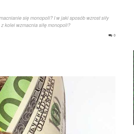
macnianie się monopoli? I w jaki sposób wzrost siły
 z kolei wzmacnia siłę monopoli?
0