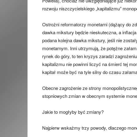
Powella), chociaż nie uwzględniające już niek
rozwoju niszczycielskiego „kapitalizmu” monop
Ostrożni reformatorzy monetarni (dążący do z
dawka mikstury będzie nieskuteczna, a inflacj
podana kolejna dawka mikstury, jeśli nie zos
monetarnym. Inni utrzymują, że potężne załaman
rynek do góry, to ten kryzys zaradzi zagrożen
kapitalizmu nie powinni liczyć na śmierć tej m
kapitał może być na tyle silny do czasu załama
Obecne zagrożenie ze strony monopolistycznego
stopniowych zmian w obecnym systemie monet
Jakie to mogłyby być zmiany?
Najpierw wskażmy trzy powody, dlaczego monop