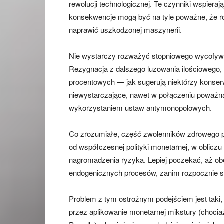
rewolucji technologicznej. Te czynniki wspier
konsekwencje mogą być na tyle poważne, że ro
naprawić uszkodzonej maszynerii.
Nie wystarczy rozważyć stopniowego wycofywani
Rezygnacja z dalszego luzowania ilościowego, 
procentowych — jak sugerują niektórzy konserw
niewystarczające, nawet w połączeniu poważną 
wykorzystaniem ustaw antymonopolowych.
Co zrozumiałe, część zwolenników zdrowego p
od współczesnej polityki monetarnej, w obliczu
nagromadzenia ryzyka. Lepiej poczekać, aż 
endogenicznych procesów, zanim rozpocznie si
Problem z tym ostrożnym podejściem jest taki, że
przez aplikowanie monetarnej mikstury (chocia