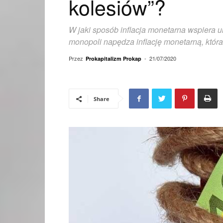
kolesiów”?
W jaki sposób inflacja monetarna wspiera u
monopoli napędza inflację monetarną, która
Przez
-
21/07/2020
Prokapitalizm Prokap
Share