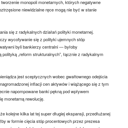
ają tworzenie monopoli monetarnych, których negatywne
ztrzęsione niewidzialne ręce mogą nie być w stanie
a się z radykalnych działań polityki monetarnej.
czy wycofywanie się z polityki ujemnych stóp
atywni byli bankierzy centralni — byłoby
polityką „reform strukturalnych”, łącznie z radykalnym
ieniądza jest sceptycznych wobec gwałtownego odejścia
 nagromadzonej inflacji cen aktywów i wiążącego się z tym
obecnie napompowane banki pękną pod wpływem
ę monetarną rewolucję.
 kolejne kilka lat tej super długiej ekspansji, przedłużanej
żby w formie cięcia stóp procentowych przez prezesa