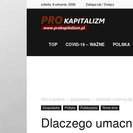
sobota, 8 sierpnia, 2026
Zaloguj się / Dołącz
Prokapitalizm,
gospodarka,
TOP
COVID-19 – WAŻNE
POLSKA
polityka,
historia,
Strona główna
Gospodarka
Dlaczego umacnia się 
Gospodarka
Polityka
Publicystyka
Temat dnia
newsy
Dlaczego umacnia