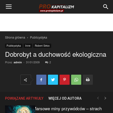
Strona główna
Publicystyka
Publicystyka
Inne
Robert Sirico
Dobrobyt a duchowość ekologiczna
Przez
-
31/01/2009
2
admin
POWIĄZANE ARTYKUŁY
WIĘCEJ OD AUTORA
Marsowe miny przywódców – strach