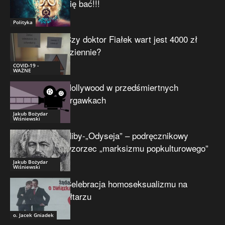
się bać!!!
Polityka
Czy doktor Fiałek wart jest 4000 zł
dziennie?
COVID-19 -
WAŻNE
Hollywood w przedśmiertnych
drgawkach
Jakub Bożydar
Wiśniewski
Niby-„Odyseja” – podręcznikowy
wzorzec „marksizmu popkulturowego”
Jakub Bożydar
Wiśniewski
Celebracja homoseksualizmu na
ołtarzu
o. Jacek Gniadek