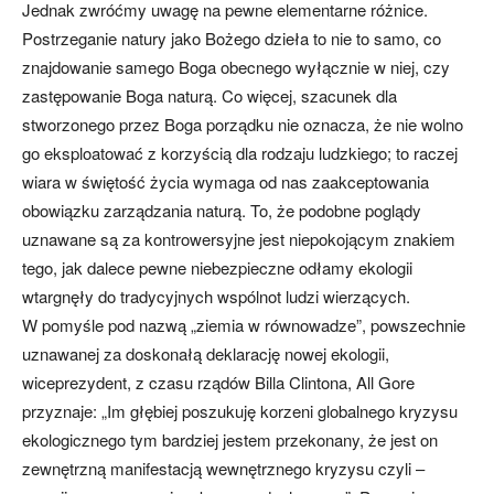
Jednak zwróćmy uwagę na pewne elementarne różnice.
Postrzeganie natury jako Bożego dzieła to nie to samo, co
znajdowanie samego Boga obecnego wyłącznie w niej, czy
zastępowanie Boga naturą. Co więcej, szacunek dla
stworzonego przez Boga porządku nie oznacza, że nie wolno
go eksploatować z korzyścią dla rodzaju ludzkiego; to raczej
wiara w świętość życia wymaga od nas zaakceptowania
obowiązku zarządzania naturą. To, że podobne poglądy
uznawane są za kontrowersyjne jest niepokojącym znakiem
tego, jak dalece pewne niebezpieczne odłamy ekologii
wtargnęły do tradycyjnych wspólnot ludzi wierzących.
W pomyśle pod nazwą „ziemia w równowadze”, powszechnie
uznawanej za doskonałą deklarację nowej ekologii,
wiceprezydent, z czasu rządów Billa Clintona, All Gore
przyznaje: „Im głębiej poszukuję korzeni globalnego kryzysu
ekologicznego tym bardziej jestem przekonany, że jest on
zewnętrzną manifestacją wewnętrznego kryzysu czyli –