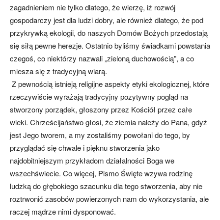
zagadnieniem nie tylko dlatego, że wierzę, iż rozwój
gospodarczy jest dla ludzi dobry, ale również dlatego, że pod
przykrywką ekologii, do naszych Domów Bożych przedostają
się siłą pewne herezje. Ostatnio byliśmy świadkami powstania
czegoś, co niektórzy nazwali „zieloną duchowością”, a co
miesza się z tradycyjną wiarą.
Z pewnością istnieją religijne aspekty etyki ekologicznej, które
rzeczywiście wyrażają tradycyjny pozytywny pogląd na
stworzony porządek, głoszony przez Kościół przez całe
wieki. Chrześcijaństwo głosi, że ziemia należy do Pana, gdyż
jest Jego tworem, a my zostaliśmy powołani do tego, by
przyglądać się chwale i pięknu stworzenia jako
najdobitniejszym przykładom działalności Boga we
wszechświecie. Co więcej, Pismo Święte wzywa rodzinę
ludzką do głębokiego szacunku dla tego stworzenia, aby nie
roztrwonić zasobów powierzonych nam do wykorzystania, ale
raczej mądrze nimi dysponować.