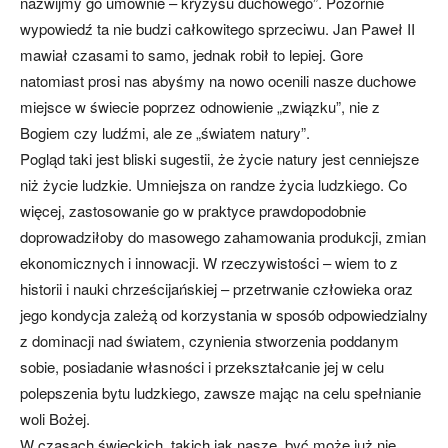
nazwijmy go umownie – kryzysu duchowego”. Pozornie
wypowiedź ta nie budzi całkowitego sprzeciwu. Jan Paweł II
mawiał czasami to samo, jednak robił to lepiej. Gore
natomiast prosi nas abyśmy na nowo ocenili nasze duchowe
miejsce w świecie poprzez odnowienie „związku”, nie z
Bogiem czy ludźmi, ale ze „światem natury”.
Pogląd taki jest bliski sugestii, że życie natury jest cenniejsze
niż życie ludzkie. Umniejsza on randze życia ludzkiego. Co
więcej, zastosowanie go w praktyce prawdopodobnie
doprowadziłoby do masowego zahamowania produkcji, zmian
ekonomicznych i innowacji. W rzeczywistości – wiem to z
historii i nauki chrześcijańskiej – przetrwanie człowieka oraz
jego kondycja zależą od korzystania w sposób odpowiedzialny
z dominacji nad światem, czynienia stworzenia poddanym
sobie, posiadanie własności i przekształcanie jej w celu
polepszenia bytu ludzkiego, zawsze mając na celu spełnianie
woli Bożej.
W czasach świeckich, takich jak nasze, być może już nie