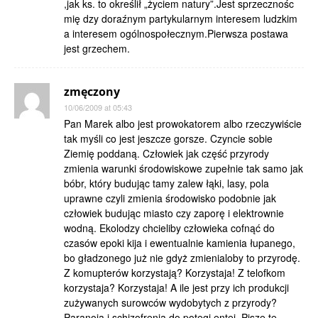
,jak ks. to określił „życiem natury”.Jest sprzecznośc
mię dzy doraźnym partykularnym interesem ludzkim
a interesem ogólnospołecznym.Pierwsza postawa
jest grzechem.
zmęczony
10/06/2009 at 05:43
Pan Marek albo jest prowokatorem albo rzeczywiście
tak myśli co jest jeszcze gorsze. Czyncie sobie
Ziemię poddaną. Człowiek jak część przyrody
zmienia warunki środowiskowe zupełnie tak samo jak
bóbr, który budując tamy zalew łąki, lasy, pola
uprawne czyli zmienia środowisko podobnie jak
człowiek budując miasto czy zaporę i elektrownie
wodną. Ekolodzy chcieliby człowieka cofnąć do
czasów epoki kija i ewentualnie kamienia łupanego,
bo gładzonego już nie gdyż zmienialoby to przyrodę.
Z komupterów korzystają? Korzystaja! Z telofkom
korzystaja? Korzystaja! A ile jest przy ich produkcji
zużywanych surowców wydobytych z przyrody?
Paranoja i schizofrenia do potęgi entej. Piszę te