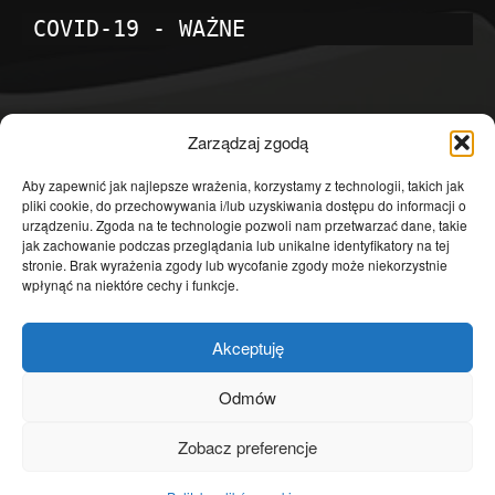
COVID-19 - WAŻNE
POPULARNE KATEGORIE
Zarządzaj zgodą
Temat dnia
4601
Aby zapewnić jak najlepsze wrażenia, korzystamy z technologii, takich jak
pliki cookie, do przechowywania i/lub uzyskiwania dostępu do informacji o
Publicystyka
4363
urządzeniu. Zgoda na te technologie pozwoli nam przetwarzać dane, takie
jak zachowanie podczas przeglądania lub unikalne identyfikatory na tej
Polityka
3639
stronie. Brak wyrażenia zgody lub wycofanie zgody może niekorzystnie
Polska
3462
wpłynąć na niektóre cechy i funkcje.
Społeczeństwo
2823
Akceptuję
Kraj
1290
Gospodarka
1230
Odmów
Europa
866
Zobacz preferencje
Świat
595