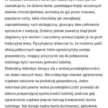
zaskakuje to, że dziwne teorie, powielające błędy wczesnych
wieków chrześcijaństwa, wchodzą do gry przez masowe,
popularne ruchy, takie chociażby jak nienajlepiej
zaprojektowany ruch ekologiczny, głoszący idee całkowicie
sprzeczne z tradycją. Zrobimy jednak poważny błąd jeżeli
ulegniemy tym teoriom i zaczniemy przeszczepiać je na grunt
tradycyjnej wiary. Ryzykujemy wówczas to, że możemy paść
ofiarą politycznych agend, które ograniczyłyby postęp
gospodarczy, mogący przyczynić się do polepszenia
ludzkiego bytu i wzrostu godności ludzkiej.
Materialny dobrobyt, biorący się z wolnej przedsiębiorczości,
nie zbawi naszych dusz. Nie zrobią tego również ograniczenia
rządowe nałożone na produkcję gospodarczą. Jedno
natomiast jest pewne: wolna przedsiębiorczość prowadzi do
dobrze prosperującej społeczności ludzkiej, podczas gdy
ograniczenia rządowe jedynie hamują kreatywność ducha
ludzkiego. Nie istnieje żadna teoria duchowości, jakkolwiek