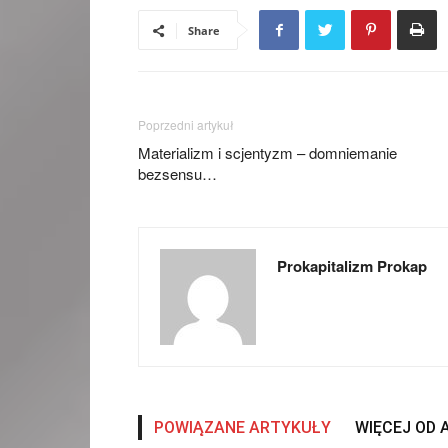
Share
Poprzedni artykuł
Materializm i scjentyzm – domniemanie
bezsensu…
Prokapitalizm Prokap
POWIĄZANE ARTYKUŁY
WIĘCEJ OD