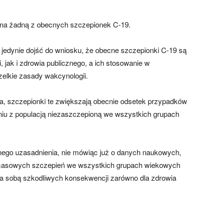
 na żadną z obecnych szczepionek C-19.
jedynie dojść do wniosku, że obecne szczepionki C-19 są
, jak i zdrowia publicznego, a ich stosowanie w
lkie zasady wakcynologii.
a, szczepionki te zwiększają obecnie odsetek przypadków
u z populacją niezaszczepioną we wszystkich grupach
nego uzasadnienia, nie mówiąc już o danych naukowych,
 masowych szczepień we wszystkich grupach wiekowych
e za sobą szkodliwych konsekwencji zarówno dla zdrowia