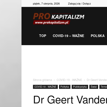
piątek, 7 sierpnia, 2026
Zaloguj się / Dołącz
Prokapitalizm,
gospodarka,
TOP
COVID-19 – WAŻNE
POLSKA
polityka,
historia,
Strona główna
COVID-19 - WAŻNE
Dr Geert Vande
COVID-19 - WAŻNE
Polityka
Publicystyka
Świat
Temat
newsy
Dr Geert Vande