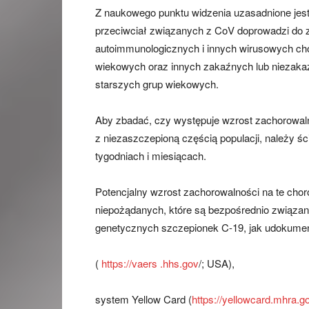
Z naukowego punktu widzenia uzasadnione jes
przeciwciał związanych z CoV doprowadzi do 
autoimmunologicznych i innych wirusowych c
wiekowych oraz innych zakaźnych lub niezaka
starszych grup wiekowych.
Aby zbadać, czy występuje wzrost zachorowal
z niezaszczepioną częścią populacji, należy 
tygodniach i miesiącach.
Potencjalny wzrost zachorowalności na te cho
niepożądanych, które są bezpośrednio związa
genetycznych szczepionek C-19, jak udokum
(
https://vaers .hhs.gov
/; USA),
system Yellow Card (
https://yellowcard.mhra.g