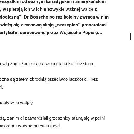
wszystkim odważnym kanadyjskim i amerykańskim
 wspierają ich w ich niezwykle ważnej walce z
logiczną”. Dr Bossche po raz kolejny zwraca w nim
wiążą się z masową akcją „szczepień” preparatami
o artykułu, opracowane przez Wojciecha Popielę…
wią zagrożenie dla naszego gatunku ludzkiego.
zna są zatem zbrodnią przeciwko ludzkości i bez
i.
stety w to wątpię.
ofą, zanim ci zatwardziali grzesznicy staną się w pełni
ą naszemu własnemu gatunkowi.