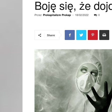
Boję się, że doj
Przez
-
18/02/2022
0
Prokapitalizm Prokap
Share