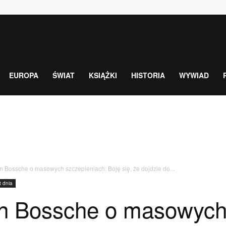
EUROPA
ŚWIAT
KSIĄŻKI
HISTORIA
WYWIAD
n Bossche o masowych szczepieniach: Boję się, że dojdzie do...
 dnia
n Bossche o masowych 