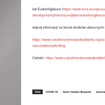
lub EudraVigilance (
https://www.ema.europa.eu
development/pharmacovigilance/eudravigilance
więcej informacji na temat skutków ubocznych: 
https://www.voiceforscienceandsolidarity.org/sci
vaccinatieverplichting
.
Całość:
https://www.voiceforscienceandsolidarit
TAGI
COVID-19
Geert Vanden Bossche
korona