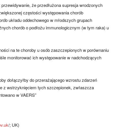
t przewidywanie, że przedłużona supresja wrodzonych
zwiększonej częstości występowania chorób
horób układu oddechowego w młodszych grupach
źnych chorób o podłożu immunologicznym (w tym raka) u
ności na te choroby u osób zaszczepionych w porównaniu
ściśle monitorować ich występowanie w nadchodzących
roby dołączyłby do przerażającego wzrostu zdarzeń
ne z wstrzyknięciem tych szczepionek, zwłaszcza
entowano w VAERS”
ov.uk
/; UK)