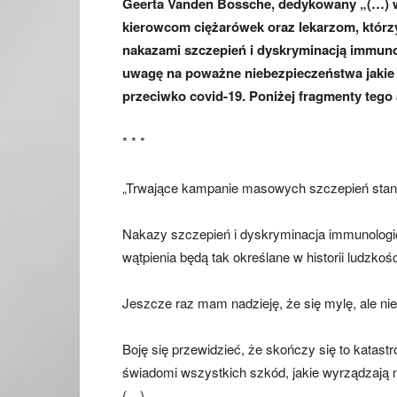
Geerta Vanden Bossche, dedykowany „(…) 
kierowcom ciężarówek oraz lekarzom, którzy
nakazami szczepień i dyskryminacją immuno
uwagę na poważne niebezpieczeństwa jakie 
przeciwko covid-19. Poniżej fragmenty teg
* * *
„Trwające kampanie masowych szczepień stano
Nakazy szczepień i dyskryminacja immunologic
wątpienia będą tak określane w historii ludzkośc
Jeszcze raz mam nadzieję, że się mylę, ale nie
Boję się przewidzieć, że skończy się to katastr
świadomi wszystkich szkód, jakie wyrządzaj
(…)