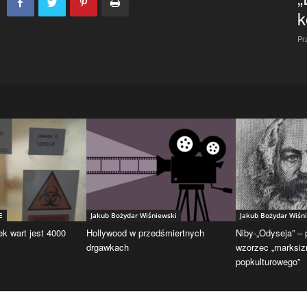
k
Pr
E
Jakub Bożydar Wiśniewski
Jakub Bożydar Wiśn
ek wart jest 4000
Hollywood w przedśmiertnych
Niby-„Odyseja” –
drgawkach
wzorzec „marksi
popkulturowego”