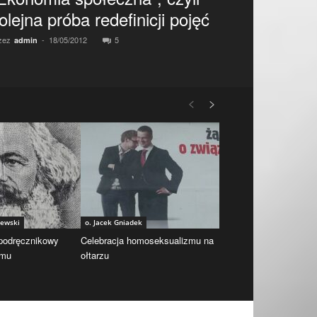
olejna próba redefinicji pojęć
zez
-
18/05/2012
5
admin
iewski
o. Jacek Gniadek
 podręcznikowy
Celebracja homoseksualizmu na
zmu
ołtarzu