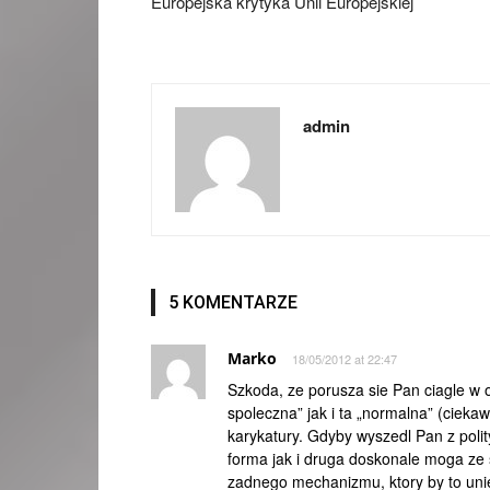
Europejska krytyka Unii Europejskiej
admin
5 KOMENTARZE
Marko
18/05/2012 at 22:47
Szkoda, ze porusza sie Pan ciagle w
spoleczna” jak i ta „normalna” (cieka
karykatury. Gdyby wyszedl Pan z polit
forma jak i druga doskonale moga ze
zadnego mechanizmu, ktory by to unie