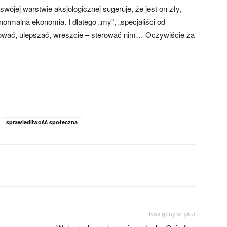
swojej warstwie aksjologicznej sugeruje, że jest on zły,
 normalna ekonomia. I dlatego „my”, „specjaliści od
gować, ulepszać, wreszcie – sterować nim… Oczywiście za
sprawiedliwość społeczna
Następny artykuł