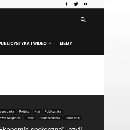
PUBLICYSTYKA I WIDEO
MEMY
ospodarka
Polityka
Kraj
Publicystyka
aweł Sztąberek
Polska
Społeczeństwo
Temat dnia
Ekonomia społeczna”, czyli