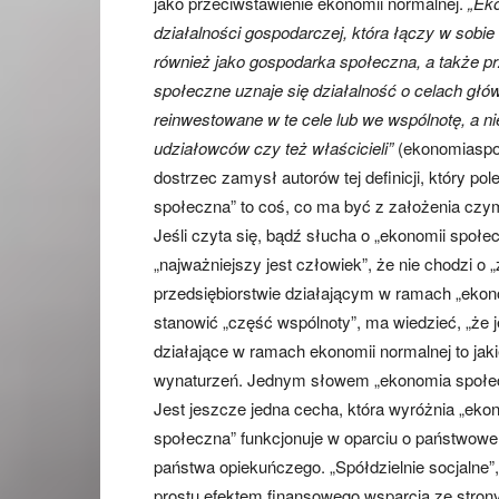
jako przeciwstawienie ekonomii normalnej.
„Eko
działalności gospodarczej, która łączy w sobi
również jako gospodarka społeczna, a także p
społeczne uznaje się działalność o celach głó
reinwestowane w te cele lub we wspólnotę, a n
udziałowców czy też właścicieli”
(ekonomiaspol
dostrzec zamysł autorów tej definicji, który 
społeczna” to coś, co ma być z założenia czy
Jeśli czyta się, bądź słucha o „ekonomii społec
„najważniejszy jest człowiek”, że nie chodzi o
przedsiębiorstwie działającym w ramach „ekon
stanowić „część wspólnoty”, ma wiedzieć, „że j
działające w ramach ekonomii normalnej to jaki
wynaturzeń. Jednym słowem „ekonomia społecz
Jest jeszcze jedna cecha, która wyróżnia „eko
społeczna” funkcjonuje w oparciu o państwowe d
państwa opiekuńczego. „Spółdzielnie socjalne”,
prostu efektem finansowego wsparcia ze strony