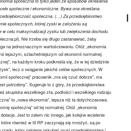
nomia społeczna to tylko jeden ze sposobów określenia
e cele społeczne i ekonomiczne. Bywa ona określana
rzedsiębiorczość społeczna. (…) Za przedsiębiorstwo
wnie społecznych, której zyski w założeniu są
ie w celu maksymalizacji zysku lub zwiększenia dochodu
eczna.pl). Nie trzeba się długo zastanawiać, żeby
polega na jednoznacznym wartościowaniu. Otóż „ekonomia
mś lepszym, szlachetniejszym od ekonomii normalnej.
znej”, na każdym kroku podkreśla się, że w tej dziedzinie
 „zysk”, lecz o osiąganie jakichś celów społecznych. W
omii społecznej” pracownik „ma się czuć dobrze”, ma
est potrzebny”. Sugeruje to z góry, że przedsiębiorstwa
eś skupiska wszelkiego zła, podłości i wszelkiego rodzaju
na” to „nowa ekonomia”, lepsza niż ta dotychczasowa.
nomię społeczną” od tej normalnej. Otóż „ekonomia
otacje. Jest to zatem nic innego, jak kolejne wcielenie
 które również w III RP zaczynają się mnożyć, są po
 rządu, który najpierw oskubać musi przedsiębiorstwa i