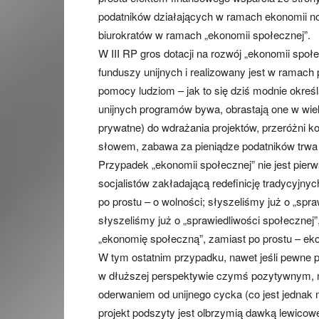
podatników działających w ramach ekonomii nor
biurokratów w ramach „ekonomii społecznej”.
W III RP gros dotacji na rozwój „ekonomii społ
funduszy unijnych i realizowany jest w ramach 
pomocy ludziom – jak to się dziś modnie okreś
unijnych programów bywa, obrastają one w wielk
prywatne) do wdrażania projektów, przeróżni 
słowem, zabawa za pieniądze podatników trwa 
Przypadek „ekonomii społecznej” nie jest pier
socjalistów zakładającą redefinicję tradycyjny
po prostu – o wolności; słyszeliśmy już o „spr
słyszeliśmy już o „sprawiedliwości społecznej
„ekonomię społeczną”, zamiast po prostu – e
W tym ostatnim przypadku, nawet jeśli pewne
w dłuższej perspektywie czymś pozytywnym, n
oderwaniem od unijnego cycka (co jest jednak
projekt podszyty jest olbrzymią dawką lewicowej