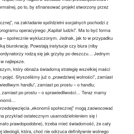
malnej, po to, by sfinansować projekt stworzony przez
ecznej”, na zakładanie spółdzielni socjalnych pochodzi z
programu operacyjnego „Kapitał ludzki”. Ma to być forma
la – społecznie wykluczonym. Jednak, jak to w przypadku
ą biurokrację. Powstają instytucje czy biura (niby
koordynatorzy rodzą się jak grzyby po deszczu… Jednym
w najlepsze.
wszym, który obnaża świadomą strategię wszelkiej maści
ch pojęć. Słyszeliśmy już o „prawdziwej wolności”, zamiast
awiedliwym handlu”, zamiast po prostu – o handlu;
”, zamiast po prostu – o sprawiedliwości… Teraz mamy
konomii…
 przedsięwzięcia „ekonomii społecznej” mogą zaowocować
a przykład ostatecznym usamodzielnieniem się i
 mało prawdopodobne), trzeba mieć świadomość, że cały
 ideologii, która, choć nie odrzuca definitywnie wolnego