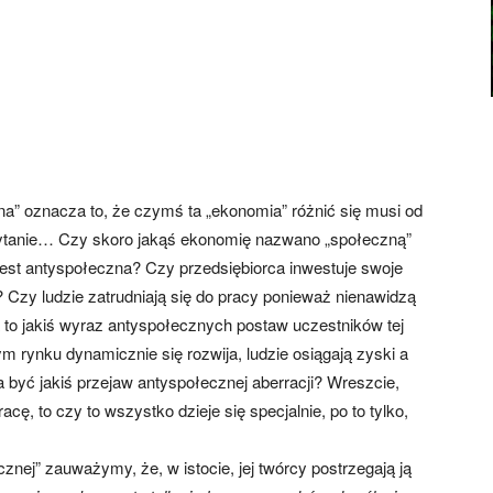
a” oznacza to, że czymś ta „ekonomia” różnić się musi od
e pytanie… Czy skoro jakąś ekonomię nazwano „społeczną”
jest antyspołeczna? Czy przedsiębiorca inwestuje swoje
 Czy ludzie zatrudniają się do pracy ponieważ nienawidzą
o jakiś wyraz antyspołecznych postaw uczestników tej
rynku dynamicznie się rozwija, ludzie osiągają zyski a
 być jakiś przejaw antyspołecznej aberracji? Wreszcie,
acę, to czy to wszystko dzieje się specjalnie, po to tylko,
znej” zauważymy, że, w istocie, jej twórcy postrzegają ją