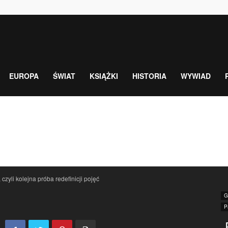
EUROPA
ŚWIAT
KSIĄŻKI
HISTORIA
WYWIAD
zyli kolejna próba redefinicji pojęć
G
P
„