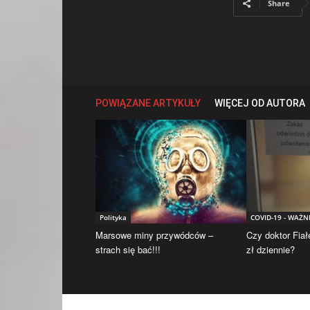
Share
POWIĄZANE ARTYKUŁY
WIĘCEJ OD AUTORA
Polityka
COVID-19 - WAŻN
Marsowe miny przywódców –
Czy doktor Fiał
strach się bać!!!
zł dziennie?