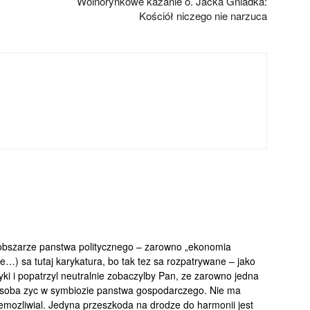
Wolnorynkowe kazanie o. Jacka Gniadka:
Kościół niczego nie narzuca
 obszarze panstwa politycznego – zarowno „ekonomia
we…) sa tutaj karykatura, bo tak tez sa rozpatrywane – jako
yki i popatrzyl neutralnie zobaczylby Pan, ze zarowno jedna
 soba zyc w symbiozie panstwa gospodarczego. Nie ma
mozliwial. Jedyna przeszkoda na drodze do harmonii jest