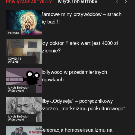
POWIĄZANE ARTYKUŁY
WIĘCEJ OD AUTORA
Marsowe miny przywódców – strach
się bać!!!
Polityka
Czy doktor Fiałek wart jest 4000 zł
dziennie?
COVID-19 -
WAŻNE
Hollywood w przedśmiertnych
drgawkach
Jakub Bożydar
Wiśniewski
Niby-„Odyseja” – podręcznikowy
wzorzec „marksizmu popkulturowego”
Jakub Bożydar
Wiśniewski
Celebracja homoseksualizmu na