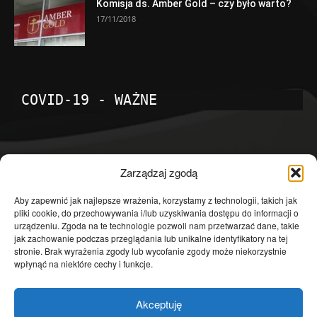
Komisja ds. Amber Gold – czy było warto?
17/11/2018
COVID-19 - WAŻNE
POPULARNE KATEGORIE
Zarządzaj zgodą
Temat dnia
4601
Aby zapewnić jak najlepsze wrażenia, korzystamy z technologii, takich jak
pliki cookie, do przechowywania i/lub uzyskiwania dostępu do informacji o
Publicystyka
4363
urządzeniu. Zgoda na te technologie pozwoli nam przetwarzać dane, takie
jak zachowanie podczas przeglądania lub unikalne identyfikatory na tej
Polityka
3639
stronie. Brak wyrażenia zgody lub wycofanie zgody może niekorzystnie
Polska
3462
wpłynąć na niektóre cechy i funkcje.
Społeczeństwo
2823
Akceptuję
Kraj
1290