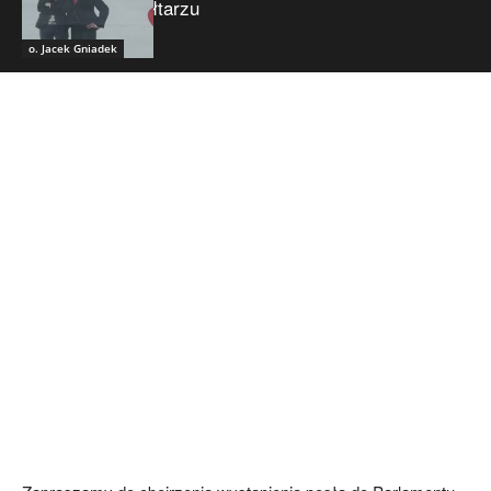
ołtarzu
o. Jacek Gniadek