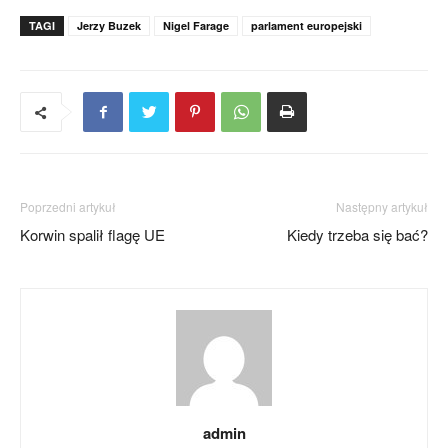
TAGI
Jerzy Buzek
Nigel Farage
parlament europejski
Poprzedni artykuł
Następny artykuł
Korwin spalił flagę UE
Kiedy trzeba się bać?
admin