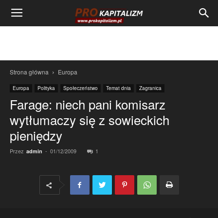
Strona główna
Europa
Europa
Polityka
Społeczeństwo
Temat dnia
Zagranica
Farage: niech pani komisarz
wytłumaczy się z sowieckich
pieniędzy
Przez
-
01/12/2009
1
admin