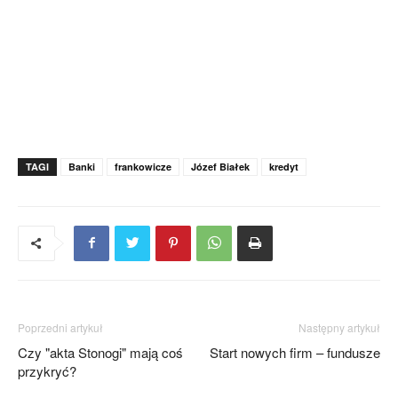
TAGI
Banki
frankowicze
Józef Białek
kredyt
Poprzedni artykuł
Następny artykuł
Czy "akta Stonogi" mają coś
Start nowych firm – fundusze
przykryć?