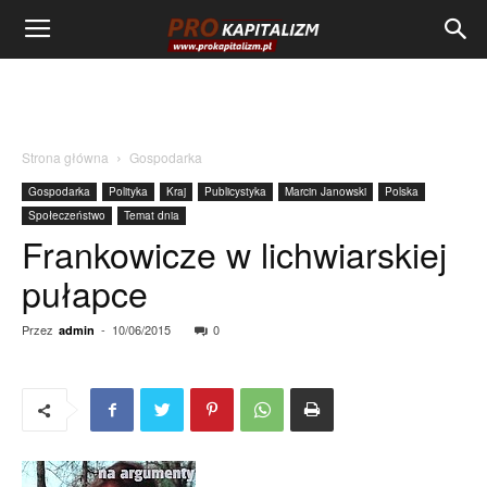
Strona główna
Gospodarka
Gospodarka
Polityka
Kraj
Publicystyka
Marcin Janowski
Polska
Społeczeństwo
Temat dnia
Frankowicze w lichwiarskiej
pułapce
Przez
-
10/06/2015
0
admin