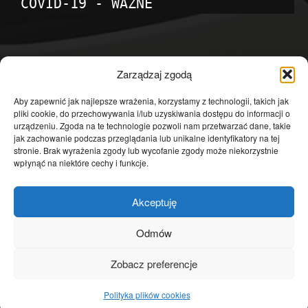
COVID-19 - WAŻNE
POPULARNE KATEGORIE
Zarządzaj zgodą
Temat dnia
4601
Aby zapewnić jak najlepsze wrażenia, korzystamy z technologii, takich jak
pliki cookie, do przechowywania i/lub uzyskiwania dostępu do informacji o
Publicystyka
4363
urządzeniu. Zgoda na te technologie pozwoli nam przetwarzać dane, takie
jak zachowanie podczas przeglądania lub unikalne identyfikatory na tej
Polityka
3639
stronie. Brak wyrażenia zgody lub wycofanie zgody może niekorzystnie
Polska
3462
wpłynąć na niektóre cechy i funkcje.
Społeczeństwo
2823
Akceptuję
Kraj
1290
Gospodarka
1230
Odmów
Europa
866
Zobacz preferencje
Świat
595
Polityka plików cookies