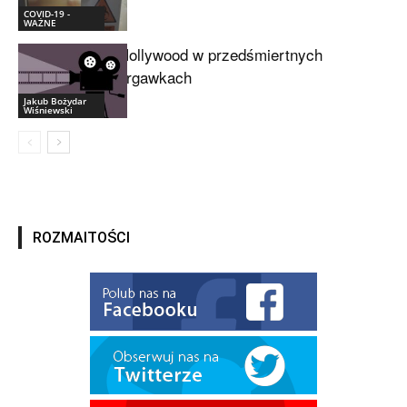
COVID-19 -
WAŻNE
Hollywood w przedśmiertnych
drgawkach
Jakub Bożydar
Wiśniewski
ROZMAITOŚCI