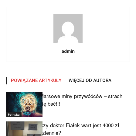
admin
POWIĄZANE ARTYKUŁY
WIĘCEJ OD AUTORA
Marsowe miny przywódców – strach
się bać!!!
Polityka
Czy doktor Fiałek wart jest 4000 zł
dziennie?