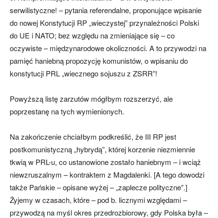
serwilistyczne! – pytania referendalne, proponujące wpisanie
do nowej Konstytucji RP „wieczystej” przynależności Polski
do UE i NATO; bez względu na zmieniające się – co
oczywiste – międzynarodowe okoliczności. A to przywodzi na
pamięć haniebną propozycję komunistów, o wpisaniu do
konstytucji PRL „wiecznego sojuszu z ZSRR”!
Powyższą listę zarzutów mógłbym rozszerzyć, ale
poprzestanę na tych wymienionych.
Na zakończenie chciałbym podkreślić, że III RP jest
postkomunistyczną „hybrydą”, której korzenie niezmiennie
tkwią w PRL-u, co ustanowione zostało haniebnym – i wciąż
niewzruszalnym – kontraktem z Magdalenki. [A tego dowodzi
także Pańskie – opisane wyżej – „zaplecze polityczne”.]
Żyjemy w czasach, które – pod b. licznymi względami –
przywodzą na myśl okres przedrozbiorowy, gdy Polska była –