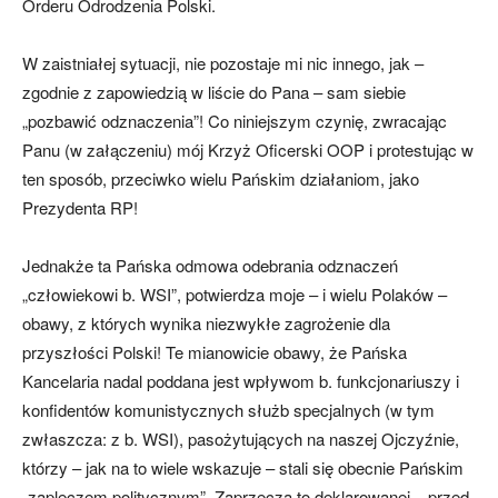
Orderu Odrodzenia Polski.
W zaistniałej sytuacji, nie pozostaje mi nic innego, jak –
zgodnie z zapowiedzią w liście do Pana – sam siebie
„pozbawić odznaczenia”! Co niniejszym czynię, zwracając
Panu (w załączeniu) mój Krzyż Oficerski OOP i protestując w
ten sposób, przeciwko wielu Pańskim działaniom, jako
Prezydenta RP!
Jednakże ta Pańska odmowa odebrania odznaczeń
„człowiekowi b. WSI”, potwierdza moje – i wielu Polaków –
obawy, z których wynika niezwykłe zagrożenie dla
przyszłości Polski! Te mianowicie obawy, że Pańska
Kancelaria nadal poddana jest wpływom b. funkcjonariuszy i
konfidentów komunistycznych służb specjalnych (w tym
zwłaszcza: z b. WSI), pasożytujących na naszej Ojczyźnie,
którzy – jak na to wiele wskazuje – stali się obecnie Pańskim
„zapleczem politycznym”. Zaprzecza to deklarowanej – przed