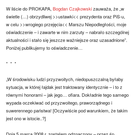
W liście do PROKAPA,
Bogdan Czajkowski
zauważa, że „w
świetle (…) obrzydliwej >>ustawki<< prezydenta oraz PiS-u,
w celu >>wrogiego przejęcia<< Marszu Niepodległości, moje
oświadczenie – i zawarte w nim zarzuty – nabrało szczególnej
aktualności i stało się jeszcze ważniejsze oraz uzasadnione”.
Poniżej publikujemy to oświadczenie…
* * *
„W środowisku ludzi przyzwoitych, niedopuszczalną byłaby
sytuacja, w której łajdak jest traktowany identycznie – i to z
równymi honorami – jak jego… ofiara. Dokładnie tego samego
wypada oczekiwać od przyzwoitego, praworządnego i
suwerennego państwa! [Oczywiście pod warunkiem, że takim
jest ono w istocie..?]
Dnia 5 marca 2008 r. zostałem odznaczony – przez śp.