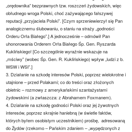
„orędownika” bezprawnych tzw. roszczeń żydowskich, więc
obłudnego wroga Polski, choć zażywającego fałszywej
reputacji „przyjaciela Polski”. [Czym sprzeniewierzył się Pan
analogicznemu ślubowaniu, o staniu na straży „godności
Orderu Orła Białego”.] A jednocześnie – odmówił Pan
uhonorowania Orderem Orła Białego Śp. Gen. Ryszarda
Kuklińskiego! [Co szczególnie wyraźnie wskazuje na
„mściwy” (wobec Śp. Gen. R. Kuklińskiego) wpływ „ludzi z b.
WSW i WSI”.]
3. Działanie na szkodę interesów Polski, poprzez wielokrotne i
utajnione – przed Polakami; co do treści oraz złożonych
obietnic – rozmowy z amerykańskimi szantażystami
żydowskimi (a zwłaszcza: z Abrahamem Foxmanem).
4. Działanie na szkodę godności Polski oraz jej żywotnych
interesów, poprzez skrajnie haniebną (w świetle faktów,
których byłem osobistym uczestnikiem) prośbę, adresowaną
do Żydów (rzekomo – Pańskim zdaniem – „wypędzonych z