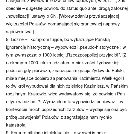
następnie: zawetowanie tzw. ustaw sądowych, w 2017 r.; zaś
obecnie – sugestię powrotu do status quo ante, drogą żałosnej
„nowelizacji” ustawy o SN. [Wbrew zdaniu przytłaczającej
większości Polaków, domagającej się gruntownej naprawy
sądownictwa!]
8. Liczne – i kompromitujące, bo wykazujące Pańską
ignorancję historyczną – wypowiedzi „pseudo-historyczne”; w
tym zwłaszcza: o 1000-letniej „Rzeczpospolitej przyjaciół”. [Z
rzekomym 1000-letnim udziałem mniejszości żydowskiej;
podczas gdy pierwsza, znacząca imigracja Żydów do Polski,
miała miejsce dopiero za panowania Kazimierza Wielkiego! I
to ów król wybudował dla nich dzielnicę Kazimierz, w Pańskim
rodzinnym Krakowie, więc wydawałoby się, że powinien Pan
o tym wiedzieć..?] Wyróżniłem tę wypowiedź, ponieważ – w
kontekście moich poprzednich zarzutów – wydaje się ona być
próbą „oswojenia” Polaków, z zagrażającą nam rychło
katastrofą!
9. Kompromitujące intelektualnie – a w swej istocie: