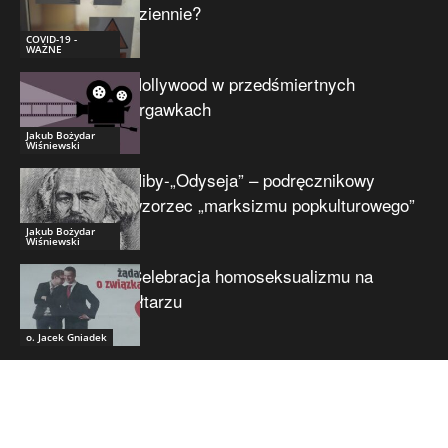
dziennie?
COVID-19 -
WAŻNE
Hollywood w przedśmiertnych
drgawkach
Jakub Bożydar
Wiśniewski
Niby-„Odyseja” – podręcznikowy
wzorzec „marksizmu popkulturowego”
Jakub Bożydar
Wiśniewski
Celebracja homoseksualizmu na
ołtarzu
o. Jacek Gniadek