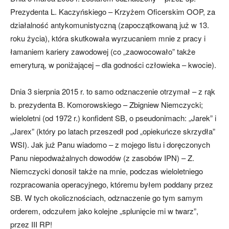
Prezydenta L. Kaczyńskiego – Krzyżem Oficerskim OOP, za
działalność antykomunistyczną (zapoczątkowaną już w 13.
roku życia), która skutkowała wyrzucaniem mnie z pracy i
łamaniem kariery zawodowej (co „zaowocowało” także
emeryturą, w poniżającej – dla godności człowieka – kwocie).
Dnia 3 sierpnia 2015 r. to samo odznaczenie otrzymał – z rąk
b. prezydenta B. Komorowskiego – Zbigniew Niemczycki;
wieloletni (od 1972 r.) konfident SB, o pseudonimach: „Jarek” i
„Jarex” (który po latach przeszedł pod „opiekuńcze skrzydła”
WSI). Jak już Panu wiadomo – z mojego listu i doręczonych
Panu niepodważalnych dowodów (z zasobów IPN) – Z.
Niemczycki donosił także na mnie, podczas wieloletniego
rozpracowania operacyjnego, któremu byłem poddany przez
SB. W tych okolicznościach, odznaczenie go tym samym
orderem, odczułem jako kolejne „splunięcie mi w twarz”,
przez III RP!