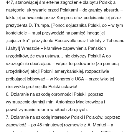
447, stanowiącej śmiertelne zagrożenie dla bytu Polski; a
następnie: ukrywanie przed Polakami – do granicy absurdu –
faktu jej uchwalenia przez Kongres oraz podpisania jej przez
prezydenta D. Trumpa. [Ponoć sojusznika Polski, co – w tym
kontekście – musi przywodzić na pamięć innego jej
„sojusznika”, prezydenta Roosevelta oraz traktaty z Teheranu
i Jałty!] Wreszcie – kłamliwe zapewnienia Pańskich
urzędników, że owa ustawa… nie dotyczy Polski! A co
szczególnie oburzające – wręcz torpedowanie (za pomocą
urzędników) akcji Polonii amerykańskiej, rozpaczliwie
próbującej lobbować – w Kongresie USA – przeciwko tej
niezwykle groźnej dla Polski ustawie!
6. Działanie na szkodę obronności Polski, poprzez
wymuszenie dymisji min. Antoniego Macierewicza i
powstrzymanie reform w siłach zbrojnych.
7. Działanie na szkodę interesów Polski i Polaków, poprzez
zapowiedź – po 45-minutowej rozmowie z A. Merkel – a