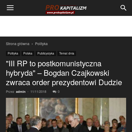
Strona główna
Polityka
Polityka
Polska
Publicystyka
Temat dnia
"III RP to postkomunistyczna
hybryda" – Bogdan Czajkowski
zwraca order prezydentowi Dudzie
Przez
-
11/11/2018
0
admin