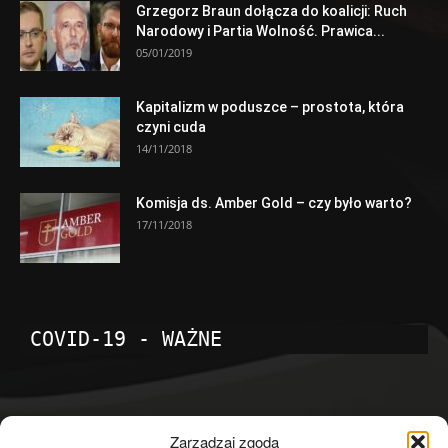
Grzegorz Braun dołącza do koalicji: Ruch
Narodowy i Partia Wolność. Prawica...
05/01/2019
Kapitalizm w poduszce – prostota, która
czyni cuda
14/11/2018
Komisja ds. Amber Gold – czy było warto?
17/11/2018
COVID-19 - WAŻNE
POPULARNE KATEGORIE
Zarządzaj zgodą