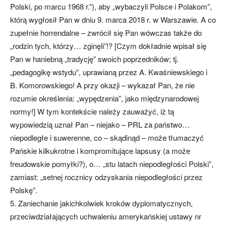
Polski, po marcu 1968 r.”), aby „wybaczyli Polsce i Polakom”,
którą wygłosił Pan w dniu 9. marca 2018 r. w Warszawie. A co
zupełnie horrendalne – zwrócił się Pan wówczas także do
„rodzin tych, którzy… zginęli”!? [Czym dokładnie wpisał się
Pan w haniebną „tradycję” swoich poprzedników; tj.
„pedagogikę wstydu”, uprawianą przez A. Kwaśniewskiego i
B. Komorowskiego! A przy okazji – wykazał Pan, że nie
rozumie określenia: „wypędzenia”, jako międzynarodowej
normy!] W tym kontekście należy zauważyć, iż tą
wypowiedzią uznał Pan – niejako – PRL za państwo…
niepodległe i suwerenne, co – skądinąd – może tłumaczyć
Pańskie kilkukrotne i kompromitujące lapsusy (a może
freudowskie pomyłki?), o… „stu latach niepodległości Polski”,
zamiast: „setnej rocznicy odzyskania niepodległości przez
Polskę”.
5. Zaniechanie jakichkolwiek kroków dyplomatycznych,
przeciwdziałających uchwaleniu amerykańskiej ustawy nr