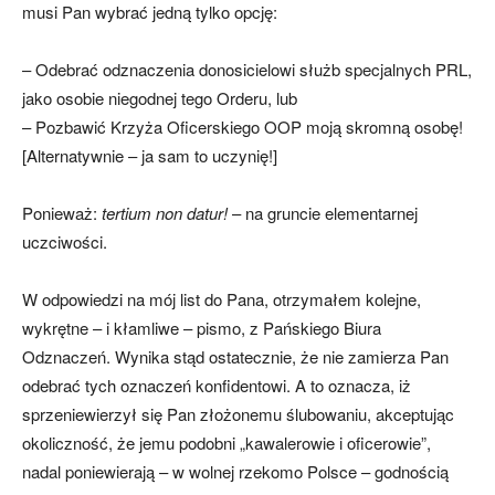
musi Pan wybrać jedną tylko opcję:
– Odebrać odznaczenia donosicielowi służb specjalnych PRL,
jako osobie niegodnej tego Orderu, lub
– Pozbawić Krzyża Oficerskiego OOP moją skromną osobę!
[Alternatywnie – ja sam to uczynię!]
Ponieważ:
tertium non datur!
– na gruncie elementarnej
uczciwości.
W odpowiedzi na mój list do Pana, otrzymałem kolejne,
wykrętne – i kłamliwe – pismo, z Pańskiego Biura
Odznaczeń. Wynika stąd ostatecznie, że nie zamierza Pan
odebrać tych oznaczeń konfidentowi. A to oznacza, iż
sprzeniewierzył się Pan złożonemu ślubowaniu, akceptując
okoliczność, że jemu podobni „kawalerowie i oficerowie”,
nadal poniewierają – w wolnej rzekomo Polsce – godnością