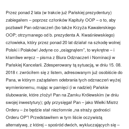
Przez ponad 2 lata (w trakcie już Pańskiej prezydentury)
zabiegałem – poprzez członków Kapituły OOP – o to, aby
pozbawił Pan odznaczeń (bo także Krzyża Kawalerskiego
OOP; otrzymanego od b. prezydenta A. Kwaśniewskiego)
człowieka, który przez ponad 20 lat działał na szkodę wolnej
Polski i Polaków! Jedyne co „osiągnąłem”, to wykrętne – i
kłamliwe wręcz – pisma z Biura Odznaczeń i Nominacji w
Pańskiej Kancelarii. Zdesperowany tą sytuacją, w dniu 15. 08.
2018 r. zwróciłem się z listem, adresowanym już osobiście do
Pana, w którym zażądałem odebrania tych odznaczeń wyżej
wymienionemu, mając w pamięci (i w nadziei) Pańskie
ślubowanie, które złożył Pan na Zamku Królewskim (w dniu
swojej inwestytury); gdy przysięgał Pan – jako Wielki Mistrz
Orderu – że będzie stał niezłomnie „na straży godności
Orderu OP”! Przedstawiłem w tym liście oczywistą
alternatywę, z której – spośród dwóch, wykluczających się –