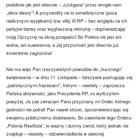
podobnie jak jest obecnie – „czołgana” przez wrogie nam
„obce dwory”! A przyzwoliły na to serwilistyczne (poza
nielicznymi wyjątkami) tzw. elity III RP – bez względu na ich
partyjne barwy oraz wygłaszaną retorykę – doprowadzając
moją Ojczyznę na skraj przepaści! Bo Polska nie jest ani
wolna, ani suwerenna, a Jej przyszłość jest obecnie już
śmiertelnie zagrożona!
Nie ma więc Pan rzeczywistych powodów do „hucznego”
świętowania – w dniu 11. Listopada – fałszywie posługując się
„patriotycznymi frazesami”, którym – niestety – zaprzecza
Pańska aktywność, jako Prezydenta RP, co wyliczyłem
powyżej. Ja zaś zwracam Panu przyznany mi Order, którego
godności nie potrafi Pan nawet strzec, sprzeniewierzając się
swojemu publicznemu ślubowaniu. Bo zawołanie tego Orderu:
„Polonia Restituta”, to ważny i dumny zwrot, który jednak nie
znajduje – niestety – odzwierciedlenia w obecnej