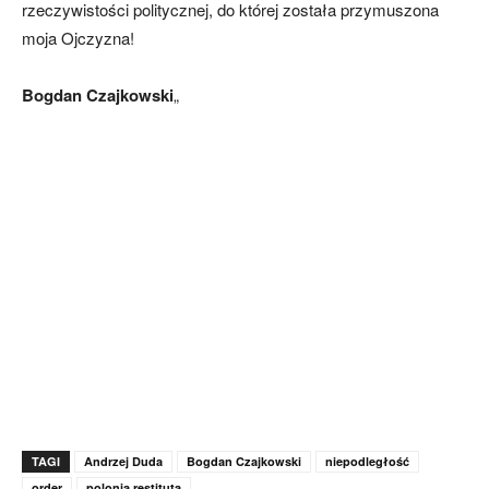
rzeczywistości politycznej, do której została przymuszona
moja Ojczyzna!
Bogdan Czajkowski
„
TAGI
Andrzej Duda
Bogdan Czajkowski
niepodległość
order
polonia restituta