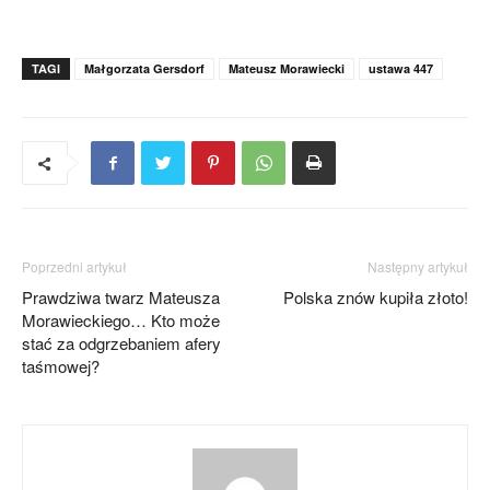
TAGI
Małgorzata Gersdorf
Mateusz Morawiecki
ustawa 447
Poprzedni artykuł
Następny artykuł
Prawdziwa twarz Mateusza
Polska znów kupiła złoto!
Morawieckiego… Kto może
stać za odgrzebaniem afery
taśmowej?