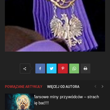
POWIĄZANE ARTYKUŁY
WIĘCEJ OD AUTORA
Marsowe miny przywódców – strach
się bać!!!