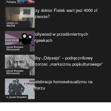
Polityka
Czy doktor Fiałek wart jest 4000 zł
dziennie?
COVID-19 -
WAŻNE
Hollywood w przedśmiertnych
drgawkach
Jakub Bożydar
Wiśniewski
Niby-„Odyseja” – podręcznikowy
wzorzec „marksizmu popkulturowego”
Jakub Bożydar
Wiśniewski
Celebracja homoseksualizmu na
ołtarzu
o. Jacek Gniadek