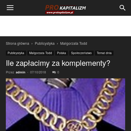
Strona główna
Publicystyka
Małgorzata Todd
Publicystyka
Małgorzata Todd
Polska
Społeczeństwo
Temat dnia
Ile zapłacimy za komplementy?
Przez
-
07/10/2018
0
admin