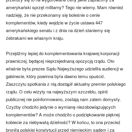
amerykański sprzęt militarny? Tego nie wiemy. Mam również
nadzieję, że nie przekonamy się boleśnie o cenie
komplementów, kiedy wejdzie w życie ustawa 447
amerykańskiego senatu i z dnia na dzień staniemy się
żebrakami we własnym kraju.
Przejdźmy lepiej do komplementowania krajowej korporacji
prawniczej, będącej nieprzejednaną opozycją rządu. Oto
właśnie była prezes Sądu Najwyższego udzieliła audiencji w
gabinecie, który powinna była dawno temu opuścić.
Zaszczytu spotkania z nią dostąpił aktualny premier polskiego
rządu. O celu wizyty na najwyższym szczeblu, opinii
publicznej nie poinformowano, zostają nam zatem domysły.
Czyżby chodziło jedynie o wymianę niezobowiązujących
komplementów? A może chodziło o podziękowanie pięknej
kobiecie za niebywałą dzielność? W końcu, to ona przecież
broniła polskiej konstytucji przed niemieckim sądem i za