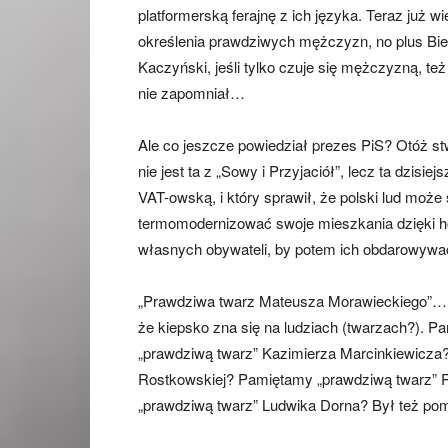
platformerską ferajnę z ich języka. Teraz już wi
określenia prawdziwych mężczyzn, no plus Bi
Kaczyński, jeśli tylko czuje się mężczyzną, te
nie zapomniał…
Ale co jeszcze powiedział prezes PiS? Otóż s
nie jest ta z „Sowy i Przyjaciół”, lecz ta dzis
VAT-owską, i który sprawił, że polski lud może 
termomodernizować swoje mieszkania dzięki h
własnych obywateli, by potem ich obdarowywa
„Prawdziwa twarz Mateusza Morawieckiego”… Pr
że kiepsko zna się na ludziach (twarzach?).
„prawdziwą twarz” Kazimierza Marcinkiewicza
Rostkowskiej? Pamiętamy „prawdziwą twarz” 
„prawdziwą twarz” Ludwika Dorna? Był też pomn