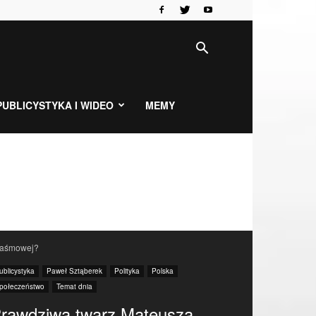
PUBLICYSTYKA I WIDEO
MEMY
 taśmowej?
ublicystyka
Paweł Sztąberek
Polityka
Polska
połeczeństwo
Temat dnia
rawdziwa twarz Mateusza