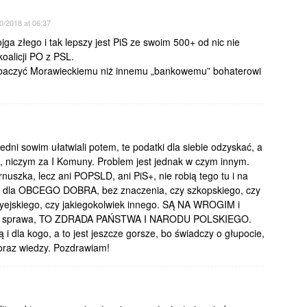
0/2018 at 06:37
ga złego i tak lepszy jest PiS ze swoim 500+ od nic nie
koalicji PO z PSL.
wybaczyć Morawieckiemu niż innemu „bankowemu” bohaterowi
Jedni sowim ułatwiali potem, te podatki dla siebie odzyskać, a
, niczym za I Komuny. Problem jest jednak w czym innym.
arnuszka, lecz ani POPSLD, ani PiS+, nie robią tego tu i na
dla OBCEGO DOBRA, bez znaczenia, czy szkopskiego, czy
dyejskiego, czy jakiegokolwiek innego. SĄ NA WROGIM i
żka sprawa, TO ZDRADA PAŃSTWA I NARODU POLSKIEGO.
 i dla kogo, a to jest jeszcze gorsze, bo świadczy o głupocie,
 oraz wiedzy. Pozdrawiam!