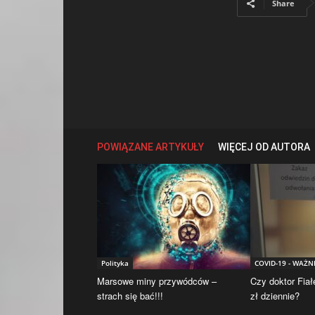
Share
POWIĄZANE ARTYKUŁY
WIĘCEJ OD AUTORA
Polityka
COVID-19 - WAŻN
Marsowe miny przywódców –
Czy doktor Fiał
strach się bać!!!
zł dziennie?