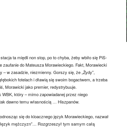
tacja ta międli non stop, po to chyba, żeby wbiło się PiS-
 zaufanie do Mateusza Morawieckiego. Fakt, Morawiecki
ądy – w zasadzie, niezmienny. Gorszy się, że „Żydy”,
łębokich fotelach i dławią się swoim bogactwem, a trzeba
iś, Morawicki jako premier, redystrybuuje.
 WBK, który – mimo zapowiadanej przez niego
nie tak dawno temu własnością … Hiszpanów.
odnosząc się do kloacznego język Morawieckiego, nazwał
”. „Język mężczyzn”… Rozgrzeszył tym samym całą