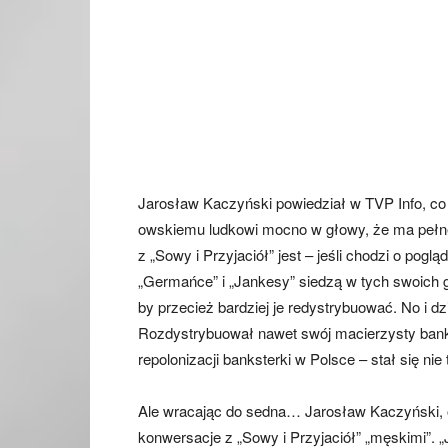
Jarosław Kaczyński powiedział w TVP Info, co s
owskiemu ludkowi mocno w głowy, że ma pełne
z „Sowy i Przyjaciół” jest – jeśli chodzi o pogl
„Germańce” i „Jankesy” siedzą w tych swoich g
by przecież bardziej je redystrybuować. No i dz
Rozdystrybuował nawet swój macierzysty bank
repolonizacji banksterki w Polsce – stał się 
Ale wracając do sedna… Jarosław Kaczyński, 
konwersacje z „Sowy i Przyjaciół” „męskimi