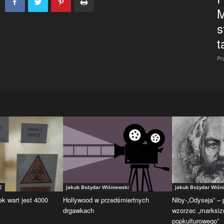
M
s
t
Pr
E
Jakub Bożydar Wiśniewski
Jakub Bożydar Wiśn
ek wart jest 4000
Hollywood w przedśmiertnych
Niby-„Odyseja” –
drgawkach
wzorzec „marksi
popkulturowego”