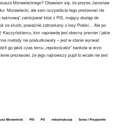
ateusza Morawieckiego? Obawiam się, że prezes Jarosław
ylko Morawiecki, ale sam oczywiście tego prezesowi nie
ę taśmową” zainicjował ktoś z PiS, mający dostęp do
oś ze służb, poważnie zatroskany o losy Polski… Ale po
ć Kaczyńskiemu, kim naprawdę jest obecny premier i jakie
 inne metody nie poskutkowały – jest w stanie wyrwać
dził go jakiś czas temu „repolonizator” banków w erze
nie prezesowi, że jego najnowszy pupil to wcale nie jest
usz Morawiecki
PiS
PO
redystrybucja
Sowa i Przyjaciele