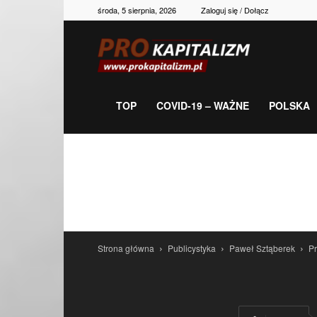
środa, 5 sierpnia, 2026
Zaloguj się / Dołącz
Prokapitalizm,
gospodarka,
TOP
COVID-19 – WAŻNE
POLSKA
polityka,
historia,
Strona główna
Publicystyka
Paweł Sztąberek
P
newsy