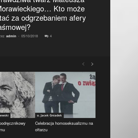
orawieckiego… Kto może
tać za odgrzebaniem afery
aśmowej?
zez
-
05/10/2018
4
admin
iewski
o. Jacek Gniadek
 podręcznikowy
Celebracja homoseksualizmu na
zmu
ołtarzu