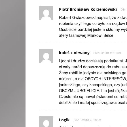
Piotr Bronisław Korzeniowski
06/1
Robert Gwiazdowski napisał, że z dwoj
robienia czyli tego co było za rządów 
Osobiście bardziej jestem skłonny 
afery taśmowej Markowi Belce.
koleś z nirwany
06/10/2018 at 19:09
I jedni i drudzy dociskają podatkami. 
ci cały naród dopuszczają do rabunku
Żeby robili to jedynie dla polskiego g
miejscu, a dla OBCYCH INTERESÓW, 
jankeskiego, czy kacapskiego, czy ju
OBCYM JURGIELICIE. I to jest cię
Często nie są nawet świadomi co robią
debiliźmie i małej spostrzegawczości
Logik
08/10/2018 at 19:32