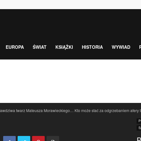
EUROPA
ŚWIAT
KSIĄŻKI
HISTORIA
WYWIAD
rawdziwa twarz Mateusza Morawieckiego… Kto może stać za odgrzebaniem afery
P
S
P