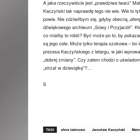
A jaka rzeczywiście jest „prawdziwa twarz” M
Kaczyński tak naprawdę tego nie wie. Wie to t
powie. Nie zdziwiłbym się, gdyby obecną „afer
dźwiękowego archiwum „Sowy i Przyjaciół”. Kt
co miałby to robić? Być może po to, by pokaza
są jego cele. Może tylko terapia szokowa – bo
prezesa Kaczyńskiego z letargu, w jaki wprowa
„dobrej zmiany”. Czy zatem chodzi o uświadomie
„strzał w dziesiątkę”?…
S
TAGI
afera taśmowa
Jarosław Kaczyński
Mate