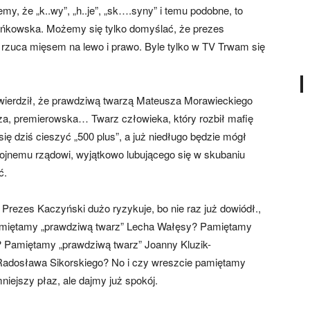
emy, że „k..wy”, „h..je”, „sk….syny” i temu podobne, to
eńkowska. Możemy się tylko domyślać, że prezes
ż rzuca mięsem na lewo i prawo. Byle tylko w TV Trwam się
twierdził, że prawdziwą twarzą Mateusza Morawieckiego
iejsza, premierowska… Twarz człowieka, który rozbił mafię
się dziś cieszyć „500 plus”, a już niedługo będzie mógł
ojnemu rządowi, wyjątkowo lubującego się w skubaniu
ć.
ezes Kaczyński dużo ryzykuje, bo nie raz już dowiódł.,
 Pamiętamy „prawdziwą twarz” Lecha Wałęsy? Pamiętamy
? Pamiętamy „prawdziwą twarz” Joanny Kluzik-
Radosława Sikorskiego? No i czy wreszcie pamiętamy
iejszy płaz, ale dajmy już spokój.