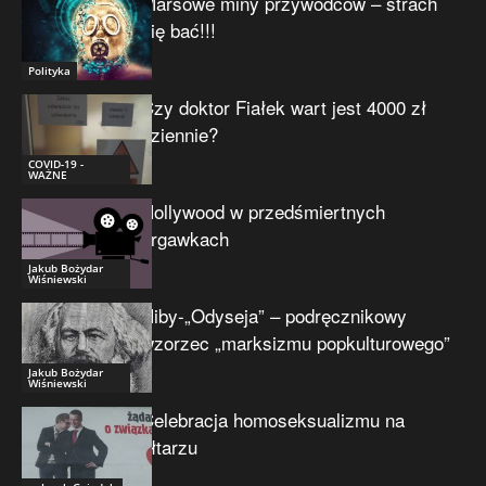
Marsowe miny przywódców – strach
się bać!!!
Polityka
Czy doktor Fiałek wart jest 4000 zł
dziennie?
COVID-19 -
WAŻNE
Hollywood w przedśmiertnych
drgawkach
Jakub Bożydar
Wiśniewski
Niby-„Odyseja” – podręcznikowy
wzorzec „marksizmu popkulturowego”
Jakub Bożydar
Wiśniewski
Celebracja homoseksualizmu na
ołtarzu