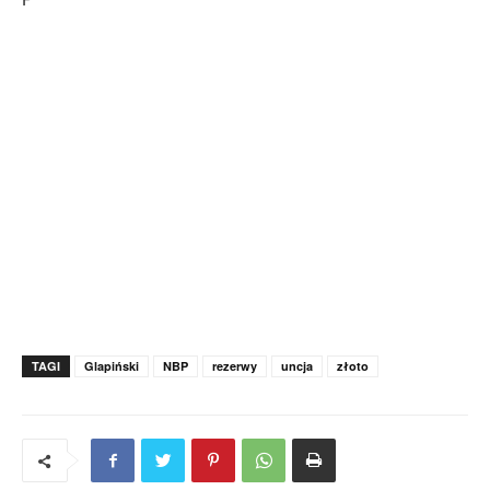
TAGI
Glapiński
NBP
rezerwy
uncja
złoto