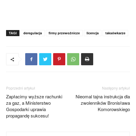
TAGI
deregulacja
firmy przewoźnicze
licencja
taksówkarze
Poprzedni artykuł
Następny artykuł
Zapłacimy wyższe rachunki
Nieomal tajna instrukcja dla
za gaz, a Ministerstwo
zwolenników Bronisława
Gospodarki uprawia
Komorowskiego
propagandę sukcesu!