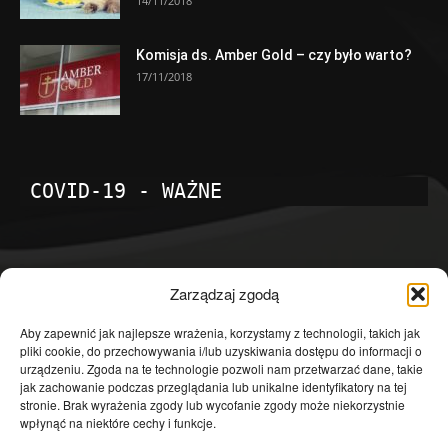
14/11/2018
Komisja ds. Amber Gold – czy było warto?
17/11/2018
COVID-19 - WAŻNE
POPULARNE KATEGORIE
Zarządzaj zgodą
Temat dnia
4601
Aby zapewnić jak najlepsze wrażenia, korzystamy z technologii, takich jak
pliki cookie, do przechowywania i/lub uzyskiwania dostępu do informacji o
Publicystyka
4363
urządzeniu. Zgoda na te technologie pozwoli nam przetwarzać dane, takie
jak zachowanie podczas przeglądania lub unikalne identyfikatory na tej
Polityka
3639
stronie. Brak wyrażenia zgody lub wycofanie zgody może niekorzystnie
Polska
3462
wpłynąć na niektóre cechy i funkcje.