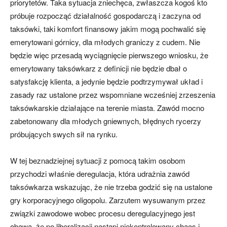
priorytetów. Taka sytuacja zniechęca, zwłaszcza kogoś kto
próbuje rozpocząć działalność gospodarczą i zaczyna od
taksówki, taki komfort finansowy jakim mogą pochwalić się
emerytowani górnicy, dla młodych graniczy z cudem. Nie
będzie więc przesadą wyciągnięcie pierwszego wniosku, że
emerytowany taksówkarz z definicji nie będzie dbał o
satysfakcję klienta, a jedynie będzie podtrzymywał układ i
zasady raz ustalone przez wspomniane wcześniej zrzeszenia
taksówkarskie działające na terenie miasta. Zawód mocno
zabetonowany dla młodych gniewnych, błędnych rycerzy
próbujących swych sił na rynku.
W tej beznadziejnej sytuacji z pomocą takim osobom
przychodzi właśnie deregulacja, która udrażnia zawód
taksówkarza wskazując, że nie trzeba godzić się na ustalone
gry korporacyjnego oligopolu. Zarzutem wysuwanym przez
związki zawodowe wobec procesu deregulacyjnego jest
obawa, że po liberalizacji nastąpi niekontrolowany chaos i