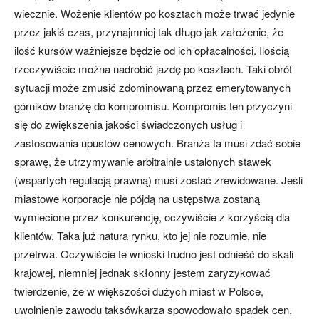
wiecznie. Wożenie klientów po kosztach może trwać jedynie
przez jakiś czas, przynajmniej tak długo jak założenie, że
ilość kursów ważniejsze będzie od ich opłacalności. Ilością
rzeczywiście można nadrobić jazdę po kosztach. Taki obrót
sytuacji może zmusić zdominowaną przez emerytowanych
górników branżę do kompromisu. Kompromis ten przyczyni
się do zwiększenia jakości świadczonych usług i
zastosowania upustów cenowych. Branża ta musi zdać sobie
sprawę, że utrzymywanie arbitralnie ustalonych stawek
(wspartych regulacją prawną) musi zostać zrewidowane. Jeśli
miastowe korporacje nie pójdą na ustępstwa zostaną
wymiecione przez konkurencję, oczywiście z korzyścią dla
klientów. Taka już natura rynku, kto jej nie rozumie, nie
przetrwa. Oczywiście te wnioski trudno jest odnieść do skali
krajowej, niemniej jednak skłonny jestem zaryzykować
twierdzenie, że w większości dużych miast w Polsce,
uwolnienie zawodu taksówkarza spowodowało spadek cen.