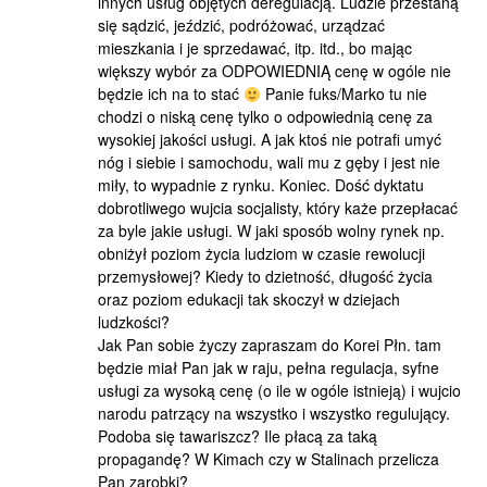
innych usług objętych deregulacją. Ludzie przestaną
się sądzić, jeździć, podróżować, urządzać
mieszkania i je sprzedawać, itp. itd., bo mając
większy wybór za ODPOWIEDNIĄ cenę w ogóle nie
będzie ich na to stać
Panie fuks/Marko tu nie
chodzi o niską cenę tylko o odpowiednią cenę za
wysokiej jakości usługi. A jak ktoś nie potrafi umyć
nóg i siebie i samochodu, wali mu z gęby i jest nie
miły, to wypadnie z rynku. Koniec. Dość dyktatu
dobrotliwego wujcia socjalisty, który każe przepłacać
za byle jakie usługi. W jaki sposób wolny rynek np.
obniżył poziom życia ludziom w czasie rewolucji
przemysłowej? Kiedy to dzietność, długość życia
oraz poziom edukacji tak skoczył w dziejach
ludzkości?
Jak Pan sobie życzy zapraszam do Korei Płn. tam
będzie miał Pan jak w raju, pełna regulacja, syfne
usługi za wysoką cenę (o ile w ogóle istnieją) i wujcio
narodu patrzący na wszystko i wszystko regulujący.
Podoba się tawariszcz? Ile płacą za taką
propagandę? W Kimach czy w Stalinach przelicza
Pan zarobki?