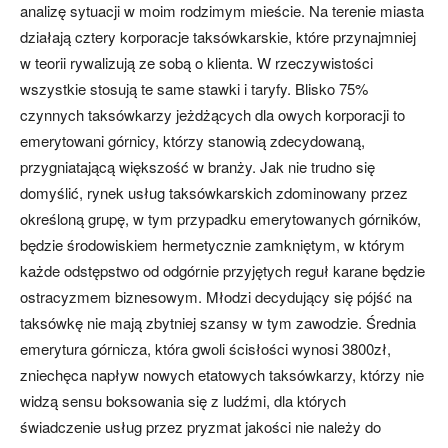
analizę sytuacji w moim rodzimym mieście. Na terenie miasta
działają cztery korporacje taksówkarskie, które przynajmniej
w teorii rywalizują ze sobą o klienta. W rzeczywistości
wszystkie stosują te same stawki i taryfy. Blisko 75%
czynnych taksówkarzy jeżdżących dla owych korporacji to
emerytowani górnicy, którzy stanowią zdecydowaną,
przygniatającą większość w branży. Jak nie trudno się
domyślić, rynek usług taksówkarskich zdominowany przez
określoną grupę, w tym przypadku emerytowanych górników,
będzie środowiskiem hermetycznie zamkniętym, w którym
każde odstępstwo od odgórnie przyjętych reguł karane będzie
ostracyzmem biznesowym. Młodzi decydujący się pójść na
taksówkę nie mają zbytniej szansy w tym zawodzie. Średnia
emerytura górnicza, która gwoli ścisłości wynosi 3800zł,
zniechęca napływ nowych etatowych taksówkarzy, którzy nie
widzą sensu boksowania się z ludźmi, dla których
świadczenie usług przez pryzmat jakości nie należy do