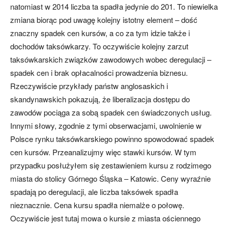
natomiast w 2014 liczba ta spadła jedynie do 201. To niewielka
zmiana biorąc pod uwagę kolejny istotny element – dość
znaczny spadek cen kursów, a co za tym idzie także i
dochodów taksówkarzy. To oczywiście kolejny zarzut
taksówkarskich związków zawodowych wobec deregulacji –
spadek cen i brak opłacalności prowadzenia biznesu.
Rzeczywiście przykłady państw anglosaskich i
skandynawskich pokazują, że liberalizacja dostępu do
zawodów pociąga za sobą spadek cen świadczonych usług.
Innymi słowy, zgodnie z tymi obserwacjami, uwolnienie w
Polsce rynku taksówkarskiego powinno spowodować spadek
cen kursów. Przeanalizujmy więc stawki kursów. W tym
przypadku posłużyłem się zestawieniem kursu z rodzimego
miasta do stolicy Górnego Śląska – Katowic. Ceny wyraźnie
spadają po deregulacji, ale liczba taksówek spadła
nieznacznie. Cena kursu spadła niemalże o połowę.
Oczywiście jest tutaj mowa o kursie z miasta ościennego