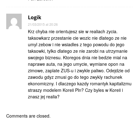
Logik
21/03/2015 at 20:26
Krz chyba nie orientujesz sie w realiach zycia.
taksowkarz przestanie cie wozic nie dlatego ze nie
umyl zebow i nie wsiadles z tego powodu do jego
taksowki, tylko dlatego ze nie zarobi na utrzymanie
swojego biznesu. Ktoregos dnia nie bedzie mial na
naprawe auta, na jego umycie, wymiane opon na
zimowe, zaplate ZUS-u i zwykle paliwo. Odejdzie od
zawodu gdyz zmusi go do tego zwykly rachunek
ekonomiczny. I dlaczego kazdy romantyk kapitalizmu
straszy modelem Koreii Pln? Czy byles w Koreii i
znasz jej realia?
Comments are closed.