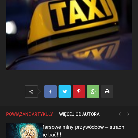
POWIĄZANE ARTYKUŁY
WIĘCEJ OD AUTORA
Marsowe miny przywódców – strach
się bać!!!