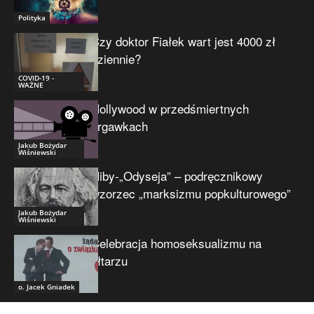
Polityka
Czy doktor Fiałek wart jest 4000 zł
dziennie?
COVID-19 -
WAŻNE
Hollywood w przedśmiertnych
drgawkach
Jakub Bożydar
Wiśniewski
Niby-„Odyseja” – podręcznikowy
wzorzec „marksizmu popkulturowego”
Jakub Bożydar
Wiśniewski
Celebracja homoseksualizmu na
ołtarzu
o. Jacek Gniadek