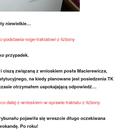
ty niewielkie…
ki-podstawia-noge-traktatowi-z-lizbony
lko przypadek.
i ciszą związaną z wnioskiem posła Macierewicza,
tytucyjnego, na kiedy planowane jest posiedzenia TK
ś czasie otrzymałem uspokajającą odpowiedź…
co-dalej-z-wnioskiem-w-sprawie-traktatu-z-lizbony
 Trybunału pojawiła się wreszcie długo oczekiwana
 wokandę. Po roku!