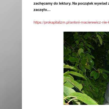
zachęcamy do lektury.
Na początek wywiad z
zaczęło…
https://prokapitalizm.pl/antoni-macierewicz-ni