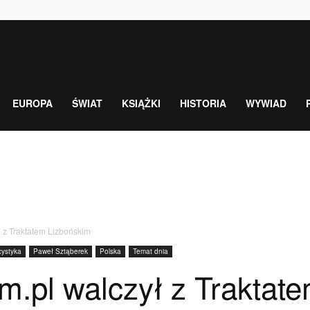
EUROPA
ŚWIAT
KSIĄŻKI
HISTORIA
WYWIAD
ł z Traktatem Lizbońskim
cystyka
Paweł Sztąberek
Polska
Temat dnia
zm.pl walczył z Traktat