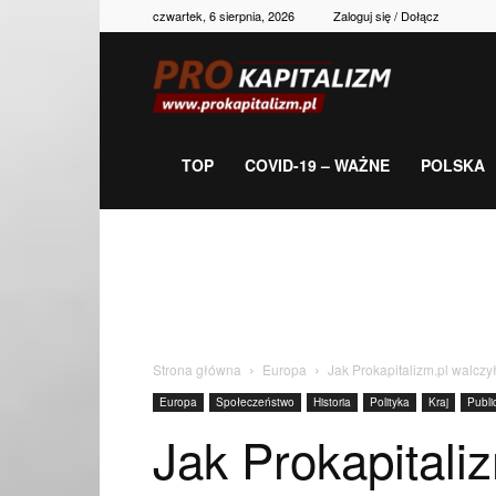
czwartek, 6 sierpnia, 2026
Zaloguj się / Dołącz
Prokapitalizm,
gospodarka,
TOP
COVID-19 – WAŻNE
POLSKA
polityka,
historia,
Strona główna
Europa
Jak Prokapitalizm.pl walczy
Europa
Społeczeństwo
Historia
Polityka
Kraj
Publi
newsy
Jak Prokapitali