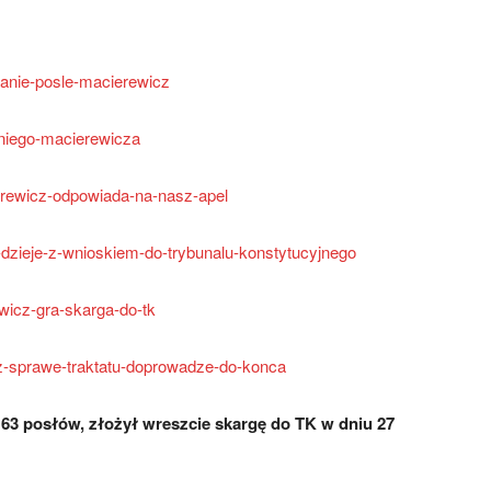
panie-posle-macierewicz
oniego-macierewicza
ierewicz-odpowiada-na-nasz-apel
e-dzieje-z-wnioskiem-do-trybunalu-konstytucyjnego
ewicz-gra-skarga-do-tk
cz-sprawe-traktatu-doprowadze-do-konca
u 63 posłów, złożył wreszcie skargę do TK w dniu 27