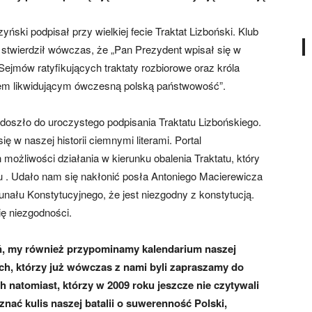
ński podpisał przy wielkiej fecie Traktat Lizboński. Klub
stwierdził wówczas, że „Pan Prezydent wpisał się w
Sejmów ratyfikujących traktaty rozbiorowe oraz króla
tem likwidującym ówczesną polską państwowość”.
 doszło do uroczystego podpisania Traktatu Lizbońskiego.
 w naszej historii ciemnymi literami. Portal
ożliwości działania w kierunku obalenia Traktatu, który
u . Udało nam się nakłonić posła Antoniego Macierewicza
bunału Konstytucyjnego, że jest niezgodny z konstytucją.
ię niezgodności.
ń, my również przypominamy kalendarium naszej
ch, którzy już wówczas z nami byli zapraszamy do
 natomiast, którzy w 2009 roku jeszcze nie czytywali
znać kulis naszej batalii o suwerenność Polski,