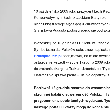
10 października 2009 roku prezydent Lech Kaczy
Konserwatywny z Łodzi z Jackiem Bartyzelem 
niechlubną tradycję sięgającą XVIII-wiecznych 
Stanisława Augusta podpisującego się pod ak
Wcześniej, bo 13 grudnia 2007 roku w Lizbonie
Symboliczna dla Polaków data, znów zapisała się
Prokapitalizm.pl
podejmował, na miarę swoich m
ostatecznie wszedł w życie 1 grudnia 2009 rok
do złożenia skargi na Traktat Lizboński do Try
Ostatecznie sprawa padła – TK nie dopatrzył s
Ponieważ 13 grudnia nastraja do wspomnie
skromnej batalii o suwerenność Polski…
Ty
przypomnienia sobie tamtych wydarzeń. Tych
naszego portalu i którzy mogą do końca nie 