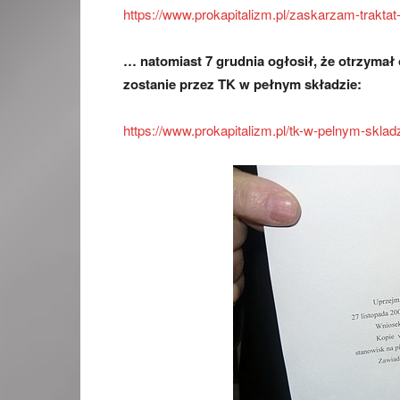
https://www.prokapitalizm.pl/zaskarzam-traktat-
… natomiast 7 grudnia ogłosił, że otrzymał
zostanie przez TK w pełnym składzie:
https://www.prokapitalizm.pl/tk-w-pelnym-skla