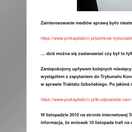
Zainteresowanie mediów sprawą było nieste
https://www.prokapitalizm.pl/piotrkow-trybunals
… dziś można się zastanawiać czy był to ty
Zaniepokojony upływem kolejnych miesięcy 
wystąpiłem z zapytaniem do Trybunału Kons
w sprawie Traktatu lizbońskiego. Po jakim
https://www.prokapitalizm.pl/tk-odpowiada-nam-
W listopadzie 2010 na stronie internetowej
informacja, że wniosek 10 listopada trafi na