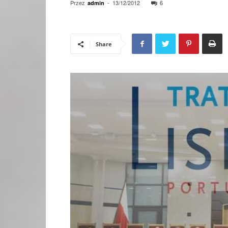
Przez
-
13/12/2012
6
admin
Share