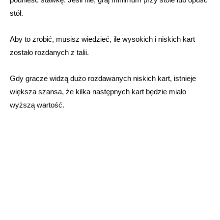
stół.
Aby to zrobić, musisz wiedzieć, ile wysokich i niskich kart
zostało rozdanych z talii.
Gdy gracze widzą dużo rozdawanych niskich kart, istnieje
większa szansa, że kilka następnych kart będzie miało
wyższą wartość.