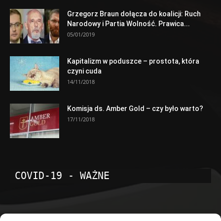
Grzegorz Braun dołącza do koalicji: Ruch
Narodowy i Partia Wolność. Prawica...
05/01/2019
Kapitalizm w poduszce – prostota, która
czyni cuda
14/11/2018
Komisja ds. Amber Gold – czy było warto?
17/11/2018
COVID-19 - WAŻNE
POPULARNE KATEGORIE