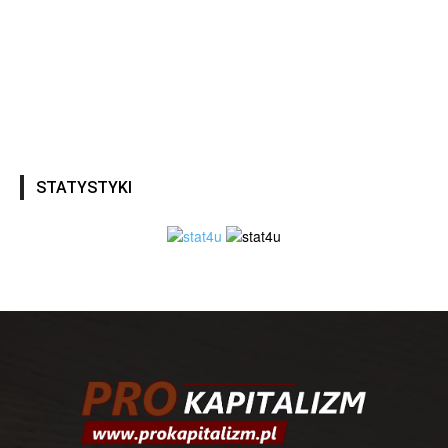
STATYSTYKI