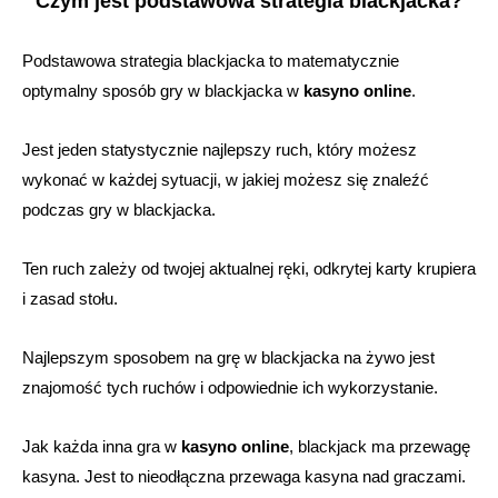
Czym jest podstawowa strategia blackjacka?
Podstawowa strategia blackjacka to matematycznie
optymalny sposób gry w blackjacka w
kasyno online
.
Jest jeden statystycznie najlepszy ruch, który możesz
wykonać w każdej sytuacji, w jakiej możesz się znaleźć
podczas gry w blackjacka.
Ten ruch zależy od twojej aktualnej ręki, odkrytej karty krupiera
i zasad stołu.
Najlepszym sposobem na grę w blackjacka na żywo jest
znajomość tych ruchów i odpowiednie ich wykorzystanie.
Jak każda inna gra w
kasyno online
, blackjack ma przewagę
kasyna. Jest to nieodłączna przewaga kasyna nad graczami.