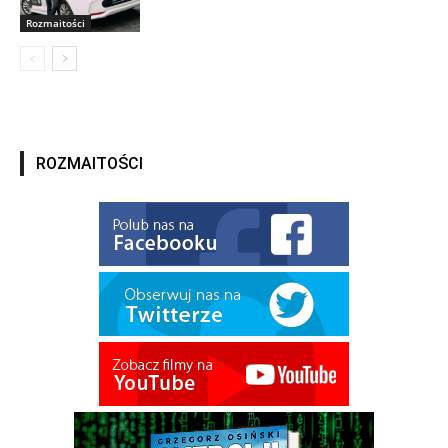
Rozmaitości
ROZMAITOŚCI