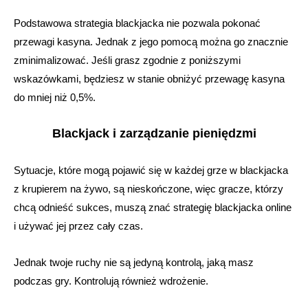
Podstawowa strategia blackjacka nie pozwala pokonać
przewagi kasyna. Jednak z jego pomocą można go znacznie
zminimalizować. Jeśli grasz zgodnie z poniższymi
wskazówkami, będziesz w stanie obniżyć przewagę kasyna
do mniej niż 0,5%.
Blackjack i zarządzanie pieniędzmi
Sytuacje, które mogą pojawić się w każdej grze w blackjacka
z krupierem na żywo, są nieskończone, więc gracze, którzy
chcą odnieść sukces, muszą znać strategię blackjacka online
i używać jej przez cały czas.
Jednak twoje ruchy nie są jedyną kontrolą, jaką masz
podczas gry. Kontrolują również wdrożenie.