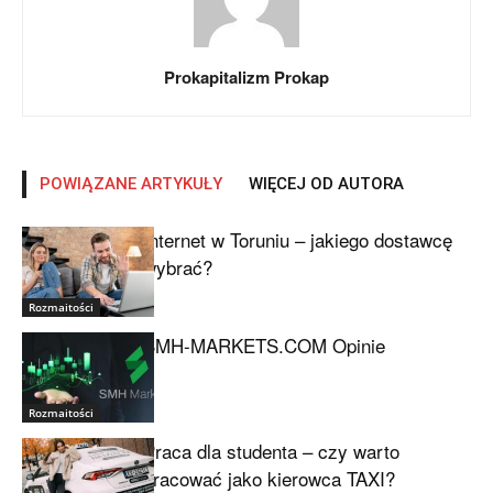
Prokapitalizm Prokap
POWIĄZANE ARTYKUŁY
WIĘCEJ OD AUTORA
Internet w Toruniu – jakiego dostawcę
wybrać?
Rozmaitości
SMH-MARKETS.COM Opinie
Rozmaitości
Praca dla studenta – czy warto
pracować jako kierowca TAXI?