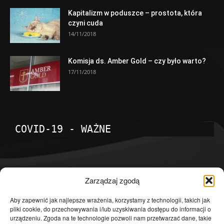
Kapitalizm w poduszce – prostota, która
czyni cuda
14/11/2018
Komisja ds. Amber Gold – czy było warto?
17/11/2018
COVID-19 - WAŻNE
POPULARNE KATEGORIE
Zarządzaj zgodą
Temat dnia
4601
Aby zapewnić jak najlepsze wrażenia, korzystamy z technologii, takich jak
pliki cookie, do przechowywania i/lub uzyskiwania dostępu do informacji o
Publicystyka
4363
urządzeniu. Zgoda na te technologie pozwoli nam przetwarzać dane, takie