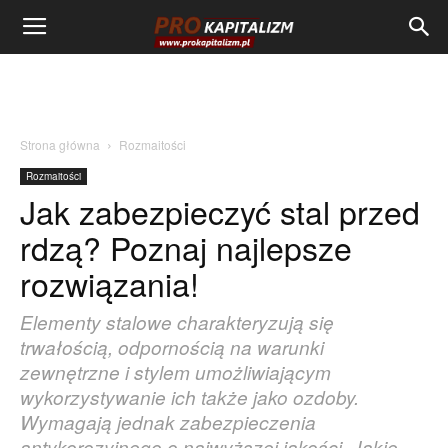
Strona główna
Rozmaitości
Rozmaitości
Jak zabezpieczyć stal przed
rdzą? Poznaj najlepsze
rozwiązania!
Elementy stalowe charakteryzują się
trwałością, odpornością na warunki
zewnętrzne i stylem umożliwiającym
wykorzystywanie ich także jako ozdoby.
Wymagają jednak zabezpieczenia
antykorozyjnego o najwyższej jakości. Jakie