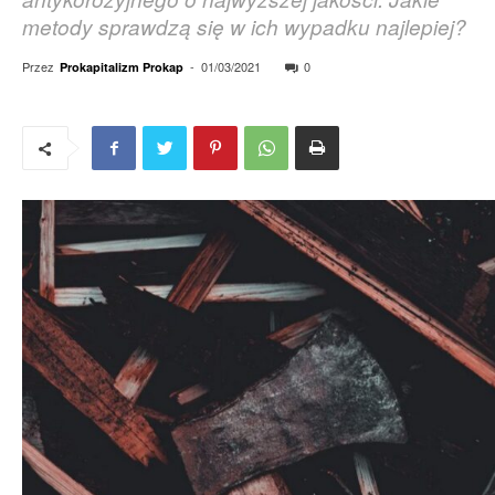
metody sprawdzą się w ich wypadku najlepiej?
Przez
-
01/03/2021
0
Prokapitalizm Prokap