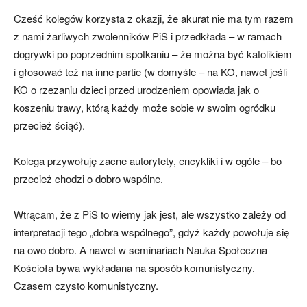
Cześć kolegów korzysta z okazji, że akurat nie ma tym razem
z nami żarliwych zwolenników PiS i przedkłada – w ramach
dogrywki po poprzednim spotkaniu – że można być katolikiem
i głosować też na inne partie (w domyśle – na KO, nawet jeśli
KO o rzezaniu dzieci przed urodzeniem opowiada jak o
koszeniu trawy, którą każdy może sobie w swoim ogródku
przecież ściąć).
Kolega przywołuję zacne autorytety, encykliki i w ogóle – bo
przecież chodzi o dobro wspólne.
Wtrącam, że z PiS to wiemy jak jest, ale wszystko zależy od
interpretacji tego „dobra wspólnego”, gdyż każdy powołuje się
na owo dobro. A nawet w seminariach Nauka Społeczna
Kościoła bywa wykładana na sposób komunistyczny.
Czasem czysto komunistyczny.