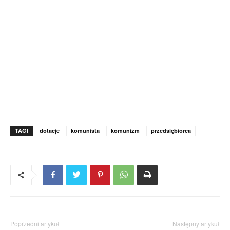
TAGI
dotacje
komunista
komunizm
przedsiębiorca
Poprzedni artykuł
Następny artykuł