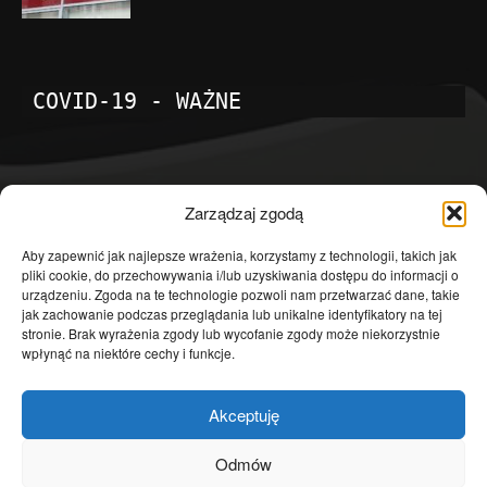
COVID-19 - WAŻNE
POPULARNE KATEGORIE
Zarządzaj zgodą
Temat dnia
4601
Aby zapewnić jak najlepsze wrażenia, korzystamy z technologii, takich jak
pliki cookie, do przechowywania i/lub uzyskiwania dostępu do informacji o
Publicystyka
4363
urządzeniu. Zgoda na te technologie pozwoli nam przetwarzać dane, takie
jak zachowanie podczas przeglądania lub unikalne identyfikatory na tej
Polityka
3639
stronie. Brak wyrażenia zgody lub wycofanie zgody może niekorzystnie
Polska
3462
wpłynąć na niektóre cechy i funkcje.
Społeczeństwo
2823
Akceptuję
Kraj
1290
Gospodarka
1230
Odmów