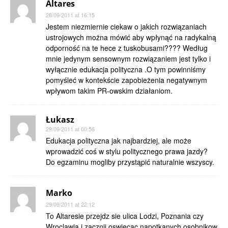
Altares
28/09/2011 at 16:15
Jestem niezmiernie ciekaw o jakich rozwiązaniach
ustrojowych można mówić aby wpłynąć na radykalną
odporność na te hece z tuskobusami???? Według
mnie jedynym sensownym rozwiązaniem jest tylko i
wyłącznie edukacja polityczna .O tym powinniśmy
pomyśleć w kontekście zapobieżenia negatywnym
wpływom takim PR-owskim działaniom.
Łukasz
29/09/2011 at 00:56
Edukacja polityczna jak najbardziej, ale może
wprowadzić coś w stylu politycznego prawa jazdy?
Do egzaminu mogliby przystąpić naturalnie wszyscy.
Marko
29/09/2011 at 22:12
To Altaresie przejdz sie ulica Lodzi, Poznania czy
Wroclawia i zacznij oswiecac napotkanych osobnikow