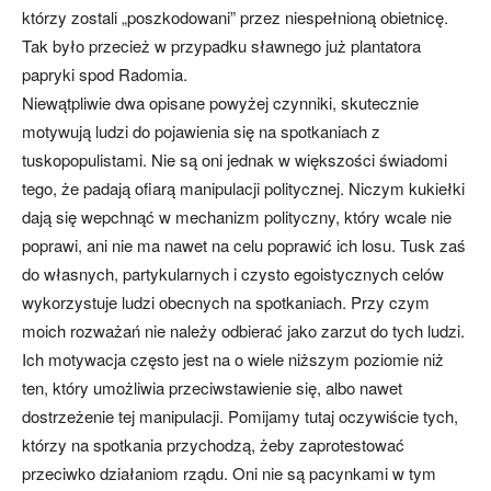
którzy zostali „poszkodowani” przez niespełnioną obietnicę.
Tak było przecież w przypadku sławnego już plantatora
papryki spod Radomia.
Niewątpliwie dwa opisane powyżej czynniki, skutecznie
motywują ludzi do pojawienia się na spotkaniach z
tuskopopulistami. Nie są oni jednak w większości świadomi
tego, że padają ofiarą manipulacji politycznej. Niczym kukiełki
dają się wepchnąć w mechanizm polityczny, który wcale nie
poprawi, ani nie ma nawet na celu poprawić ich losu. Tusk zaś
do własnych, partykularnych i czysto egoistycznych celów
wykorzystuje ludzi obecnych na spotkaniach. Przy czym
moich rozważań nie należy odbierać jako zarzut do tych ludzi.
Ich motywacja często jest na o wiele niższym poziomie niż
ten, który umożliwia przeciwstawienie się, albo nawet
dostrzeżenie tej manipulacji. Pomijamy tutaj oczywiście tych,
którzy na spotkania przychodzą, żeby zaprotestować
przeciwko działaniom rządu. Oni nie są pacynkami w tym