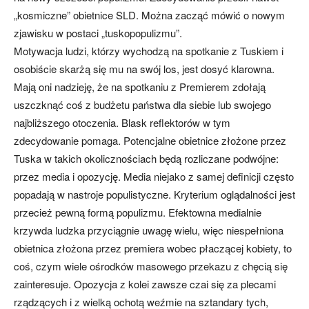
„kosmiczne” obietnice SLD. Można zacząć mówić o nowym
zjawisku w postaci „tuskopopulizmu”.
Motywacja ludzi, którzy wychodzą na spotkanie z Tuskiem i
osobiście skarżą się mu na swój los, jest dosyć klarowna.
Mają oni nadzieję, że na spotkaniu z Premierem zdołają
uszczknąć coś z budżetu państwa dla siebie lub swojego
najbliższego otoczenia. Blask reflektorów w tym
zdecydowanie pomaga. Potencjalne obietnice złożone przez
Tuska w takich okolicznościach będą rozliczane podwójne:
przez media i opozycję. Media niejako z samej definicji często
popadają w nastroje populistyczne. Kryterium oglądalności jest
przecież pewną formą populizmu. Efektowna medialnie
krzywda ludzka przyciągnie uwagę wielu, więc niespełniona
obietnica złożona przez premiera wobec płaczącej kobiety, to
coś, czym wiele ośrodków masowego przekazu z chęcią się
zainteresuje. Opozycja z kolei zawsze czai się za plecami
rządzących i z wielką ochotą weźmie na sztandary tych,