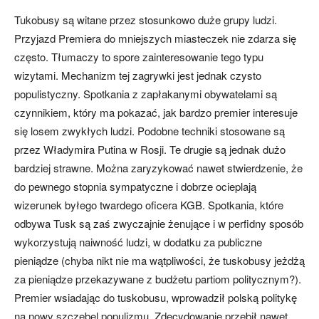
Tukobusy są witane przez stosunkowo duże grupy ludzi.
Przyjazd Premiera do mniejszych miasteczek nie zdarza się
często. Tłumaczy to spore zainteresowanie tego typu
wizytami. Mechanizm tej zagrywki jest jednak czysto
populistyczny. Spotkania z zapłakanymi obywatelami są
czynnikiem, który ma pokazać, jak bardzo premier interesuje
się losem zwykłych ludzi. Podobne techniki stosowane są
przez Władymira Putina w Rosji. Te drugie są jednak dużo
bardziej strawne. Można zaryzykować nawet stwierdzenie, że
do pewnego stopnia sympatyczne i dobrze ocieplają
wizerunek byłego twardego oficera KGB. Spotkania, które
odbywa Tusk są zaś zwyczajnie żenujące i w perfidny sposób
wykorzystują naiwność ludzi, w dodatku za publiczne
pieniądze (chyba nikt nie ma wątpliwości, że tuskobusy jeżdżą
za pieniądze przekazywane z budżetu partiom politycznym?).
Premier wsiadając do tuskobusu, wprowadził polską politykę
na nowy szczebel populizmu. Zdecydowanie przebił nawet