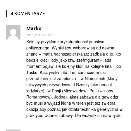
4 KOMENTARZE
Marko
28/09/2011 at 08:18
Kolejny przyklad karykaturalnosci panstwa
politycznego. Wyniki tzw. wyborow sa od dawna
znane – mafia hochszaplerska juz zadbala o to, kto
bedzie krecil lody jako tzw. szef(figurant)- lada
moment pojawi sie kolejny klon na kolejne lata – po
Tusku, Kaczynskim itd. Ten sam scenariusz
przerabiany jest za miedza – w Niemczech (klony
falszywych przywodcow III Rzeszy jako obecni
lodziarze) i w Rosji (Miedwiedew i Putin – klony
Romanowow). Jednak jakas zabawa dla gawiedzi
byc musi a wyjazd klona w teren jest tez swietna
okazja aby poznac jak dziala technika genetyczna w
praktyce. Udanej zabawy. Dla wszystkich naiwnych.