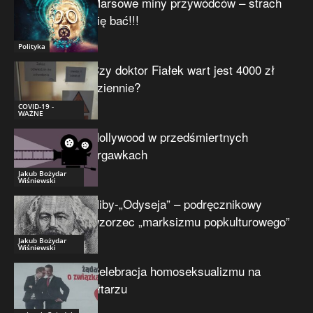
Marsowe miny przywódców – strach
się bać!!!
Polityka
Czy doktor Fiałek wart jest 4000 zł
dziennie?
COVID-19 -
WAŻNE
Hollywood w przedśmiertnych
drgawkach
Jakub Bożydar
Wiśniewski
Niby-„Odyseja” – podręcznikowy
wzorzec „marksizmu popkulturowego”
Jakub Bożydar
Wiśniewski
Celebracja homoseksualizmu na
ołtarzu