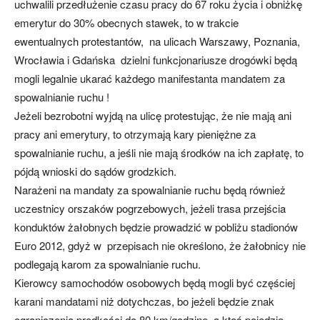
uchwalili przedłużenie czasu pracy do 67 roku życia i obniżkę
emerytur do 30% obecnych stawek, to w trakcie
ewentualnych protestantów, na ulicach Warszawy, Poznania,
Wrocławia i Gdańska dzielni funkcjonariusze drogówki będą
mogli legalnie ukarać każdego manifestanta mandatem za
spowalnianie ruchu !
Jeżeli bezrobotni wyjdą na ulicę protestując, że nie mają ani
pracy ani emerytury, to otrzymają kary pieniężne za
spowalnianie ruchu, a jeśli nie mają środków na ich zapłatę, to
pójdą wnioski do sądów grodzkich.
Narażeni na mandaty za spowalnianie ruchu będą również
uczestnicy orszaków pogrzebowych, jeżeli trasa przejścia
konduktów żałobnych będzie prowadzić w pobliżu stadionów
Euro 2012, gdyż w przepisach nie określono, że żałobnicy nie
podlegają karom za spowalnianie ruchu.
Kierowcy samochodów osobowych będą mogli być częściej
karani mandatami niż dotychczas, bo jeżeli będzie znak
ograniczenia prędkości do 80 km/godzinę, a ktoś pojedzie