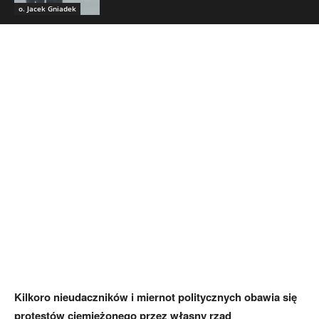
o. Jacek Gniadek
Kilkoro nieudaczników i miernot politycznych obawia się
protestów ciemiężonego przez własny rząd