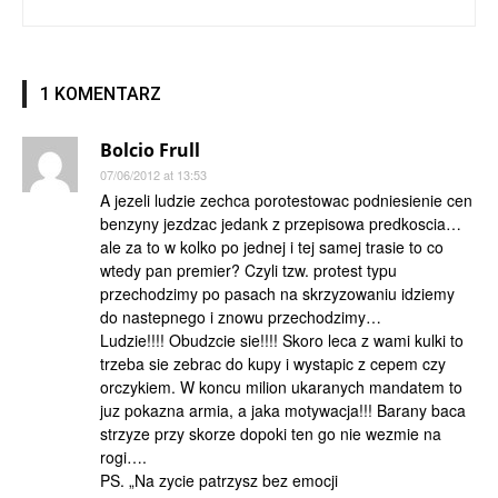
1 KOMENTARZ
Bolcio Frull
07/06/2012 at 13:53
A jezeli ludzie zechca porotestowac podniesienie cen
benzyny jezdzac jedank z przepisowa predkoscia…
ale za to w kolko po jednej i tej samej trasie to co
wtedy pan premier? Czyli tzw. protest typu
przechodzimy po pasach na skrzyzowaniu idziemy
do nastepnego i znowu przechodzimy…
Ludzie!!!! Obudzcie sie!!!! Skoro leca z wami kulki to
trzeba sie zebrac do kupy i wystapic z cepem czy
orczykiem. W koncu milion ukaranych mandatem to
juz pokazna armia, a jaka motywacja!!! Barany baca
strzyze przy skorze dopoki ten go nie wezmie na
rogi….
PS. „Na zycie patrzysz bez emocji