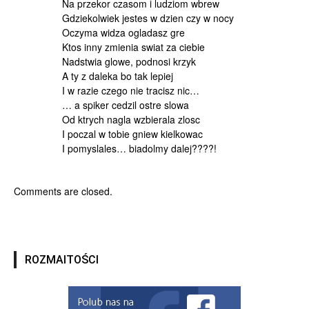
Na przekor czasom i ludziom wbrew
Gdziekolwiek jestes w dzien czy w nocy
Oczyma widza ogladasz gre
Ktos inny zmienia swiat za ciebie
Nadstwia glowe, podnosi krzyk
A ty z daleka bo tak lepiej
I w razie czego nie tracisz nic…
… a spiker cedzil ostre slowa
Od ktrych nagla wzbierala zlosc
I poczal w tobie gniew kielkowac
I pomyslales… biadolmy dalej????!
Comments are closed.
ROZMAITOŚCI