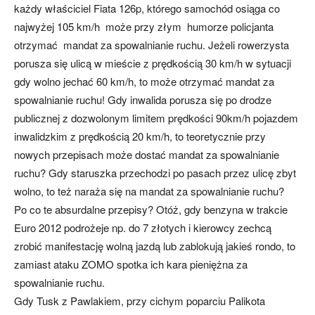
każdy właściciel Fiata 126p, którego samochód osiąga co
najwyżej 105 km/h może przy złym humorze policjanta
otrzymać mandat za spowalnianie ruchu. Jeżeli rowerzysta
porusza się ulicą w mieście z prędkością 30 km/h w sytuacji
gdy wolno jechać 60 km/h, to może otrzymać mandat za
spowalnianie ruchu! Gdy inwalida porusza się po drodze
publicznej z dozwolonym limitem prędkości 90km/h pojazdem
inwalidzkim z prędkością 20 km/h, to teoretycznie przy
nowych przepisach może dostać mandat za spowalnianie
ruchu? Gdy staruszka przechodzi po pasach przez ulicę zbyt
wolno, to też naraża się na mandat za spowalnianie ruchu?
Po co te absurdalne przepisy? Otóż, gdy benzyna w trakcie
Euro 2012 podrożeje np. do 7 złotych i kierowcy zechcą
zrobić manifestację wolną jazdą lub zablokują jakieś rondo, to
zamiast ataku ZOMO spotka ich kara pieniężna za
spowalnianie ruchu.
Gdy Tusk z Pawlakiem, przy cichym poparciu Palikota