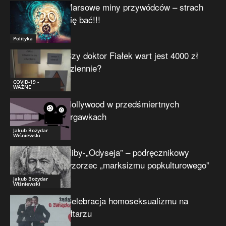
Marsowe miny przywódców – strach
się bać!!!
Polityka
Czy doktor Fiałek wart jest 4000 zł
dziennie?
COVID-19 -
WAŻNE
Hollywood w przedśmiertnych
drgawkach
Jakub Bożydar
Wiśniewski
Niby-„Odyseja” – podręcznikowy
wzorzec „marksizmu popkulturowego”
Jakub Bożydar
Wiśniewski
Celebracja homoseksualizmu na
ołtarzu