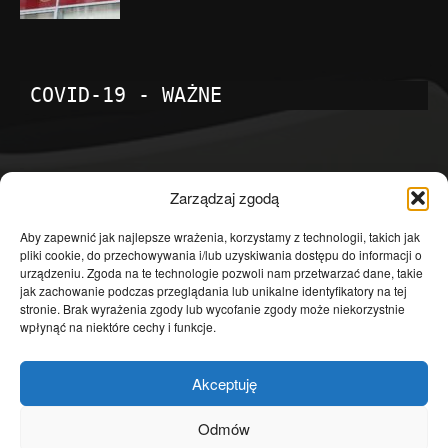
COVID-19 - WAŻNE
POPULARNE KATEGORIE
Zarządzaj zgodą
Temat dnia
4601
Aby zapewnić jak najlepsze wrażenia, korzystamy z technologii, takich jak
pliki cookie, do przechowywania i/lub uzyskiwania dostępu do informacji o
Publicystyka
4363
urządzeniu. Zgoda na te technologie pozwoli nam przetwarzać dane, takie
jak zachowanie podczas przeglądania lub unikalne identyfikatory na tej
Polityka
3639
stronie. Brak wyrażenia zgody lub wycofanie zgody może niekorzystnie
Polska
3462
wpłynąć na niektóre cechy i funkcje.
Społeczeństwo
2823
Akceptuję
Kraj
1290
Gospodarka
1230
Odmów