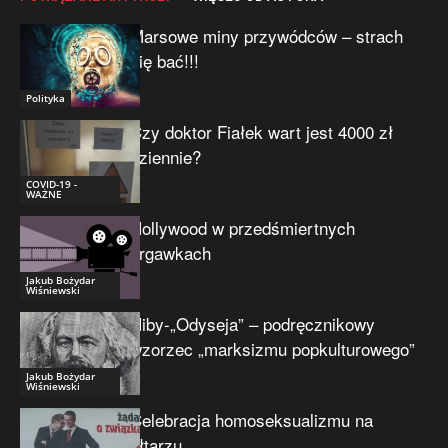
Marsowe miny przywódców – strach
się bać!!!
Polityka
Czy doktor Fiałek wart jest 4000 zł
dziennie?
COVID-19 -
WAŻNE
Hollywood w przedśmiertnych
drgawkach
Jakub Bożydar
Wiśniewski
Niby-„Odyseja” – podręcznikowy
wzorzec „marksizmu popkulturowego”
Jakub Bożydar
Wiśniewski
Celebracja homoseksualizmu na
ołtarzu