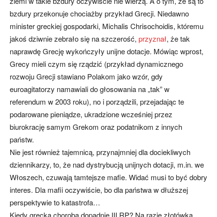
ziemi w takie bzdury oczywiście nie wierzą. A o tym, że są to
bzdury przekonuje chociażby przykład Grecji. Niedawno
minister greckiej gospodarki, Michalis Chrisochoidis, któremu
jakoś dziwnie zebrało się na szczerość,
przyznał
, że tak
naprawdę Grecję wykończyły unijne dotacje. Mówiąc wprost,
Grecy mieli czym się rządzić (przykład dynamicznego
rozwoju Grecji stawiano Polakom jako wzór, gdy
euroagitatorzy namawiali do głosowania na „tak” w
referendum w 2003 roku), no i porządzili, przejadając te
podarowane pieniądze, ukradzione wcześniej przez
biurokrację samym Grekom oraz podatnikom z innych
państw.
Nie jest również tajemnicą, przynajmniej dla dociekliwych
dziennikarzy, to, że nad dystrybucją unijnych dotacji, m.in. we
Włoszech, czuwają tamtejsze mafie. Widać musi to być dobry
interes. Dla mafii oczywiście, bo dla państwa w dłuższej
perspektywie to katastrofa…
Kiedy grecka choroba dopadnie III RP? Na razie złotówka