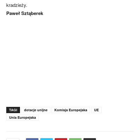
kradzieży.
Paweł Sztąberek
TAGI
dotacje unijne
Komisja Europejska
UE
Unia Europejska