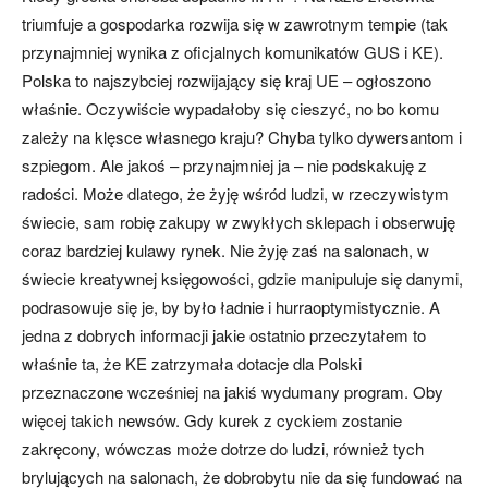
triumfuje a gospodarka rozwija się w zawrotnym tempie (tak
przynajmniej wynika z oficjalnych komunikatów GUS i KE).
Polska to najszybciej rozwijający się kraj UE – ogłoszono
właśnie. Oczywiście wypadałoby się cieszyć, no bo komu
zależy na klęsce własnego kraju? Chyba tylko dywersantom i
szpiegom. Ale jakoś – przynajmniej ja – nie podskakuję z
radości. Może dlatego, że żyję wśród ludzi, w rzeczywistym
świecie, sam robię zakupy w zwykłych sklepach i obserwuję
coraz bardziej kulawy rynek. Nie żyję zaś na salonach, w
świecie kreatywnej księgowości, gdzie manipuluje się danymi,
podrasowuje się je, by było ładnie i hurraoptymistycznie. A
jedna z dobrych informacji jakie ostatnio przeczytałem to
właśnie ta, że KE zatrzymała dotacje dla Polski
przeznaczone wcześniej na jakiś wydumany program. Oby
więcej takich newsów. Gdy kurek z cyckiem zostanie
zakręcony, wówczas może dotrze do ludzi, również tych
brylujących na salonach, że dobrobytu nie da się fundować na