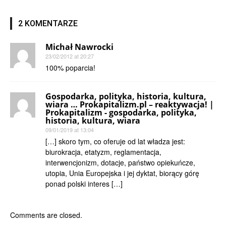
2 KOMENTARZE
Michał Nawrocki
23/02/2012 at 20:27
100% poparcia!
Gospodarka, polityka, historia, kultura,
wiara … Prokapitalizm.pl – reaktywacja! |
Prokapitalizm - gospodarka, polityka,
historia, kultura, wiara
09/01/2019 at 13:04
[…] skoro tym, co oferuje od lat władza jest:
biurokracja, etatyzm, reglamentacja,
interwencjonizm, dotacje, państwo opiekuńcze,
utopia, Unia Europejska i jej dyktat, biorący górę
ponad polski interes […]
Comments are closed.