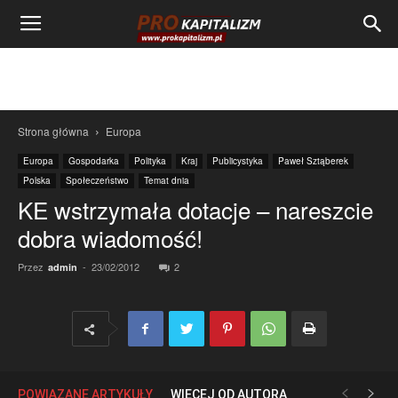
Strona główna
Europa
Europa
Gospodarka
Polityka
Kraj
Publicystyka
Paweł Sztąberek
Polska
Społeczeństwo
Temat dnia
KE wstrzymała dotacje – nareszcie
dobra wiadomość!
Przez
-
23/02/2012
2
admin
POWIĄZANE ARTYKUŁY
WIĘCEJ OD AUTORA