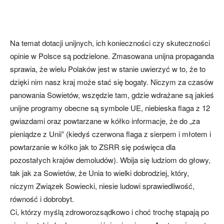
Na temat dotacji unijnych, ich konieczności czy skuteczności
opinie w Polsce są podzielone. Zmasowana unijna propaganda
sprawia, że wielu Polaków jest w stanie uwierzyć w to, że to
dzięki nim nasz kraj może stać się bogaty. Niczym za czasów
panowania Sowietów, wszędzie tam, gdzie wdrażane są jakieś
unijne programy obecne są symbole UE, niebieska flaga z 12
gwiazdami oraz powtarzane w kółko informacje, że do „za
pieniądze z Unii” (kiedyś czerwona flaga z sierpem i młotem i
powtarzanie w kółko jak to ZSRR się poświęca dla
pozostałych krajów demoludów). Wbija się ludziom do głowy,
tak jak za Sowietów, że Unia to wielki dobrodziej, który,
niczym Związek Sowiecki, niesie ludowi sprawiedliwość,
równość i dobrobyt.
Ci, którzy myślą zdroworozsądkowo i choć trochę stąpają po