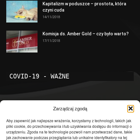
Kapitalizm w poduszce – prostota, która
czyni cuda
14/11/2018
Komisja ds. Amber Gold – czy było warto?
17/11/2018
COVID-19 - WAŻNE
POPULARNE KATEGORIE
Zarządzaj zgodą
Temat dnia
4601
Aby zapewnić jak najlepsze wrażenia, korzystamy z technologii, takich jak
pliki cookie, do przechowywania i/lub uzyskiwania dostępu do informacji o
Publicystyka
4363
urządzeniu. Zgoda na te technologie pozwoli nam przetwarzać dane, takie
jak zachowanie podczas przeglądania lub unikalne identyfikatory na tej
Polityka
3639