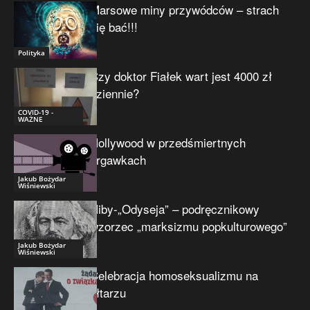
Marsowe miny przywódców – strach
się bać!!!
Polityka
Czy doktor Fiałek wart jest 4000 zł
dziennie?
COVID-19 -
WAŻNE
Hollywood w przedśmiertnych
drgawkach
Jakub Bożydar
Wiśniewski
Niby-„Odyseja” – podręcznikowy
wzorzec „marksizmu popkulturowego”
Jakub Bożydar
Wiśniewski
Celebracja homoseksualizmu na
ołtarzu