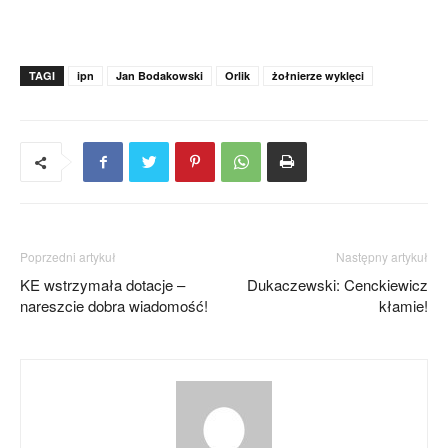
TAGI
ipn
Jan Bodakowski
Orlik
żołnierze wyklęci
Poprzedni artykuł
Następny artykuł
KE wstrzymała dotacje –
Dukaczewski: Cenckiewicz
nareszcie dobra wiadomość!
kłamie!