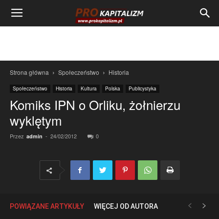
Strona główna
Społeczeństwo
Historia
Społeczeństwo
Historia
Kultura
Polska
Publicystyka
Komiks IPN o Orliku, żołnierzu
wyklętym
Przez
-
24/02/2012
0
admin
POWIĄZANE ARTYKUŁY
WIĘCEJ OD AUTORA