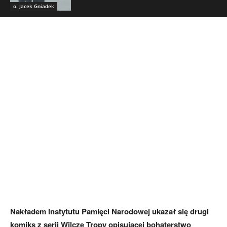
o. Jacek Gniadek
Nakładem Instytutu Pamięci Narodowej ukazał się drugi
komiks z serii Wilcze Tropy opisującej bohaterstwo