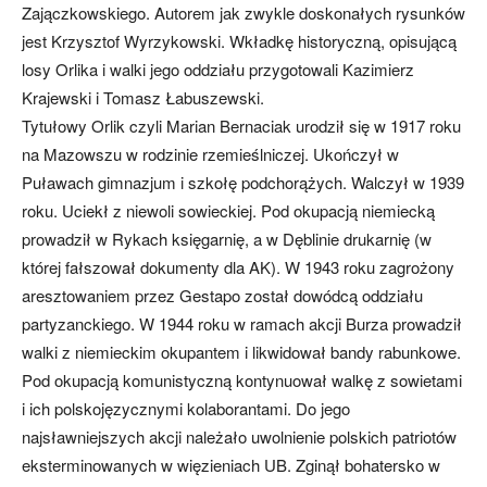
Zajączkowskiego. Autorem jak zwykle doskonałych rysunków
jest Krzysztof Wyrzykowski. Wkładkę historyczną, opisującą
losy Orlika i walki jego oddziału przygotowali Kazimierz
Krajewski i Tomasz Łabuszewski.
Tytułowy Orlik czyli Marian Bernaciak urodził się w 1917 roku
na Mazowszu w rodzinie rzemieślniczej. Ukończył w
Puławach gimnazjum i szkołę podchorążych. Walczył w 1939
roku. Uciekł z niewoli sowieckiej. Pod okupacją niemiecką
prowadził w Rykach księgarnię, a w Dęblinie drukarnię (w
której fałszował dokumenty dla AK). W 1943 roku zagrożony
aresztowaniem przez Gestapo został dowódcą oddziału
partyzanckiego. W 1944 roku w ramach akcji Burza prowadził
walki z niemieckim okupantem i likwidował bandy rabunkowe.
Pod okupacją komunistyczną kontynuował walkę z sowietami
i ich polskojęzycznymi kolaborantami. Do jego
najsławniejszych akcji należało uwolnienie polskich patriotów
eksterminowanych w więzieniach UB. Zginął bohatersko w