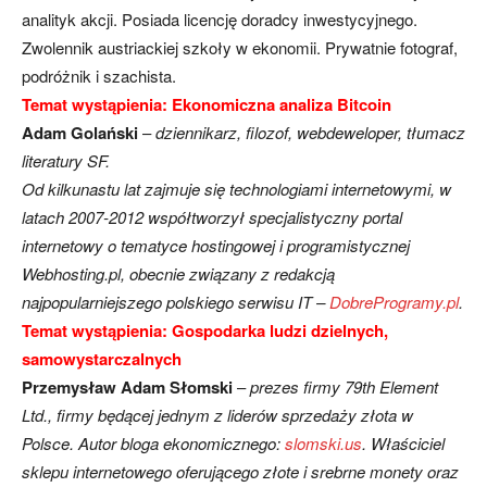
analityk akcji. Posiada licencję doradcy inwestycyjnego.
Zwolennik austriackiej szkoły w ekonomii. Prywatnie fotograf,
podróżnik i szachista.
Temat wystąpienia: Ekonomiczna analiza Bitcoin
Adam Golański
–
dziennikarz, filozof, webdeweloper, tłumacz
literatury SF.
Od kilkunastu lat zajmuje się technologiami internetowymi, w
latach 2007-2012 współtworzył specjalistyczny portal
internetowy o tematyce hostingowej i programistycznej
Webhosting.pl, obecnie związany z redakcją
najpopularniejszego polskiego serwisu IT –
DobreProgramy.pl
.
Temat wystąpienia: Gospodarka ludzi dzielnych,
samowystarczalnych
Przemysław Adam Słomski
–
prezes firmy 79th Element
Ltd., firmy będącej jednym z liderów sprzedaży złota w
Polsce. Autor bloga ekonomicznego:
slomski.us
. Właściciel
sklepu internetowego oferującego złote i srebrne monety oraz