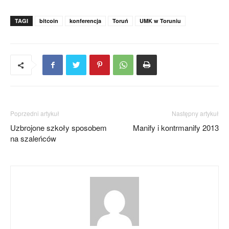
TAGI
bitcoin
konferencja
Toruń
UMK w Toruniu
Poprzedni artykuł
Następny artykuł
Uzbrojone szkoły sposobem
Manify i kontrmanify 2013
na szaleńców