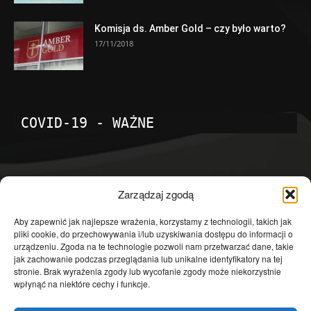
Komisja ds. Amber Gold – czy było warto?
17/11/2018
COVID-19 - WAŻNE
POPULARNE KATEGORIE
Zarządzaj zgodą
Temat dnia
4601
Aby zapewnić jak najlepsze wrażenia, korzystamy z technologii, takich jak
pliki cookie, do przechowywania i/lub uzyskiwania dostępu do informacji o
Publicystyka
4363
urządzeniu. Zgoda na te technologie pozwoli nam przetwarzać dane, takie
jak zachowanie podczas przeglądania lub unikalne identyfikatory na tej
Polityka
3639
stronie. Brak wyrażenia zgody lub wycofanie zgody może niekorzystnie
Polska
3462
wpłynąć na niektóre cechy i funkcje.
Społeczeństwo
2823