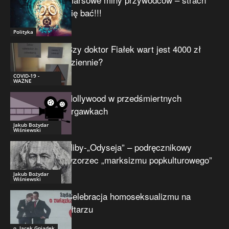
się bać!!!
Polityka
Czy doktor Fiałek wart jest 4000 zł
dziennie?
COVID-19 -
WAŻNE
Hollywood w przedśmiertnych
drgawkach
Jakub Bożydar
Wiśniewski
Niby-„Odyseja” – podręcznikowy
wzorzec „marksizmu popkulturowego”
Jakub Bożydar
Wiśniewski
Celebracja homoseksualizmu na
ołtarzu
o. Jacek Gniadek