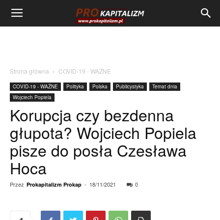
Strona główna
COVID-19 - WAŻNE
COVID-19 - WAŻNE
Polityka
Polska
Publicystyka
Temat dnia
Wojciech Popiela
Korupcja czy bezdenna
głupota? Wojciech Popiela
pisze do posła Czesława
Hoca
Przez
-
18/11/2021
0
Prokapitalizm Prokap