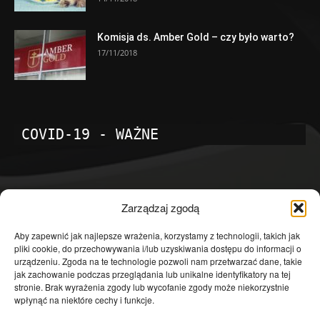
Komisja ds. Amber Gold – czy było warto?
17/11/2018
COVID-19 - WAŻNE
POPULARNE KATEGORIE
Zarządzaj zgodą
Temat dnia
4602
Aby zapewnić jak najlepsze wrażenia, korzystamy z technologii, takich jak
pliki cookie, do przechowywania i/lub uzyskiwania dostępu do informacji o
Publicystyka
4364
urządzeniu. Zgoda na te technologie pozwoli nam przetwarzać dane, takie
jak zachowanie podczas przeglądania lub unikalne identyfikatory na tej
Polityka
3640
stronie. Brak wyrażenia zgody lub wycofanie zgody może niekorzystnie
Polska
3462
wpłynąć na niektóre cechy i funkcje.