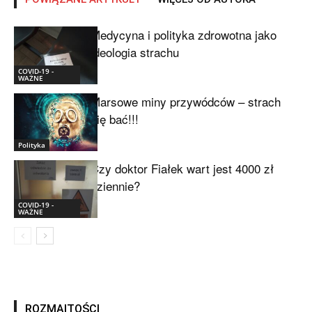
Medycyna i polityka zdrowotna jako
ideologia strachu
COVID-19 -
WAŻNE
Marsowe miny przywódców – strach
się bać!!!
Polityka
Czy doktor Fiałek wart jest 4000 zł
dziennie?
COVID-19 -
WAŻNE
ROZMAITOŚCI