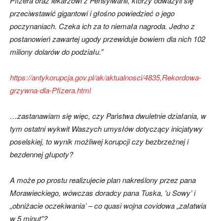
Pfizera oraz lekarzowi z Pensylwanii, którzy odważyli się
przeciwstawić gigantowi i głośno powiedzieć o jego
poczynaniach. Czeka ich za to niemała nagroda. Jedno z
postanowień zawartej ugody przewiduje bowiem dla nich 102
miliony dolarów do podziału.”
https://antykorupcja.gov.pl/ak/aktualnosci/4835,Rekordowa-
grzywna-dla-Pfizera.html
…zastanawiam się więc, czy Państwa dwuletnie działania, w
tym ostatni wykwit Waszych umysłów dotyczący inicjatywy
poselskiej, to wynik możliwej korupcji czy bezbrzeżnej i
bezdennej głupoty?
A może po prostu realizujecie plan nakreślony przez pana
Morawieckiego, wówczas doradcy pana Tuska, 'u Sowy’ i
„obniżacie oczekiwania’ – co quasi wojna covidowa „załatwia
w 5 minut”?