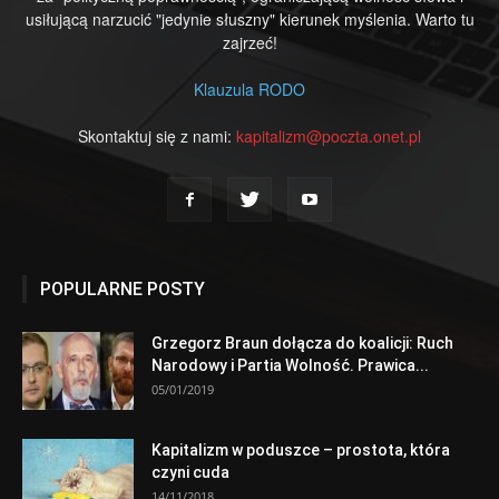
usiłującą narzucić "jedynie słuszny" kierunek myślenia. Warto tu
zajrzeć!
Klauzula RODO
Skontaktuj się z nami:
kapitalizm@poczta.onet.pl
POPULARNE POSTY
Grzegorz Braun dołącza do koalicji: Ruch
Narodowy i Partia Wolność. Prawica...
05/01/2019
Kapitalizm w poduszce – prostota, która
czyni cuda
14/11/2018