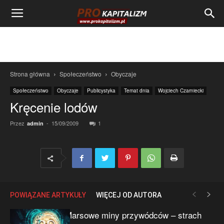
Strona główna
Społeczeństwo
Obyczaje
Społeczeństwo
Obyczaje
Publicystyka
Temat dnia
Wojciech Czarniecki
Kręcenie lodów
Przez
-
15/09/2009
1
admin
POWIĄZANE ARTYKUŁY
WIĘCEJ OD AUTORA
Marsowe miny przywódców – strach