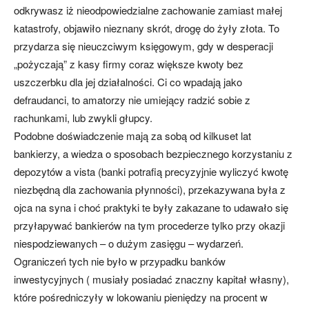
odkrywasz iż nieodpowiedzialne zachowanie zamiast małej
katastrofy, objawiło nieznany skrót, drogę do żyły złota. To
przydarza się nieuczciwym księgowym, gdy w desperacji
„pożyczają” z kasy firmy coraz większe kwoty bez
uszczerbku dla jej działalności. Ci co wpadają jako
defraudanci, to amatorzy nie umiejący radzić sobie z
rachunkami, lub zwykli głupcy.
Podobne doświadczenie mają za sobą od kilkuset lat
bankierzy, a wiedza o sposobach bezpiecznego korzystaniu z
depozytów a vista (banki potrafią precyzyjnie wyliczyć kwotę
niezbędną dla zachowania płynności), przekazywana była z
ojca na syna i choć praktyki te były zakazane to udawało się
przyłapywać bankierów na tym procederze tylko przy okazji
niespodziewanych – o dużym zasięgu – wydarzeń.
Ograniczeń tych nie było w przypadku banków
inwestycyjnych ( musiały posiadać znaczny kapitał własny),
które pośredniczyły w lokowaniu pieniędzy na procent w