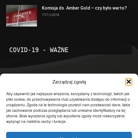
Komisja ds. Amber Gold – czy było warto?
17/11/2018
COVID-19 - WAŻNE
POPULARNE KATEGORIE
Zarządzaj zgodą
Temat dnia
4601
Aby zapewnić jak najlepsze wrażenia, korzystamy z technologii, takich jak
pliki cookie, do przechowywania i/lub uzyskiwania dostępu do informacji o
Publicystyka
4363
urządzeniu. Zgoda na te technologie pozwoli nam przetwarzać dane, takie
jak zachowanie podczas przeglądania lub unikalne identyfikatory na tej
Polityka
3639
stronie. Brak wyrażenia zgody lub wycofanie zgody może niekorzystnie
Polska
3462
wpłynąć na niektóre cechy i funkcje.
Społeczeństwo
2823