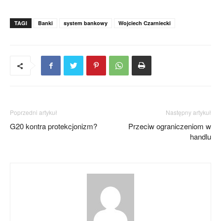
TAGI
Banki
system bankowy
Wojciech Czarniecki
Poprzedni artykuł
Następny artykuł
G20 kontra protekcjonizm?
Przeciw ograniczeniom w
handlu