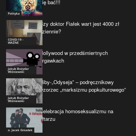
się bać!!!
Polityka
Czy doktor Fiałek wart jest 4000 zł
dziennie?
COVID-19 -
WAŻNE
Hollywood w przedśmiertnych
drgawkach
Jakub Bożydar
Wiśniewski
Niby-„Odyseja” – podręcznikowy
wzorzec „marksizmu popkulturowego”
Jakub Bożydar
Wiśniewski
Celebracja homoseksualizmu na
ołtarzu
o. Jacek Gniadek