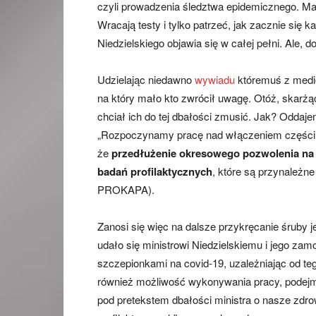
czyli prowadzenia śledztwa epidemicznego. Ma
Wracają testy i tylko patrzeć, jak zacznie się
Niedzielskiego objawia się w całej pełni. Ale
Udzielając niedawno
wywiadu
któremuś z medió
na który mało kto zwrócił uwagę. Otóż, skarżąc
chciał ich do tej dbałości zmusić. Jak? Oddaje
„Rozpoczynamy pracę nad włączeniem części 
że
przedłużenie okresowego pozwolenia na 
badań profilaktycznych
, które są przynależne
PROKAPA).
Zanosi się więc na dalsze przykręcanie śruby je
udało się ministrowi Niedzielskiemu i jego zam
szczepionkami na covid-19, uzależniając od t
również możliwość wykonywania pracy, podejm
pod pretekstem dbałości ministra o nasze zdro