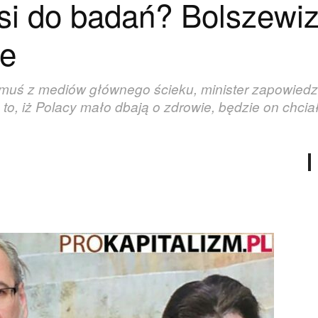
si do badań? Bolszewiz
ie
uś z mediów głównego ścieku, minister zapowiedzia
to, iż Polacy mało dbają o zdrowie, będzie on chciał