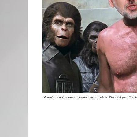
"Planeta małp" w nieco zmienionej obsadzie. Kto zastąpił Charl