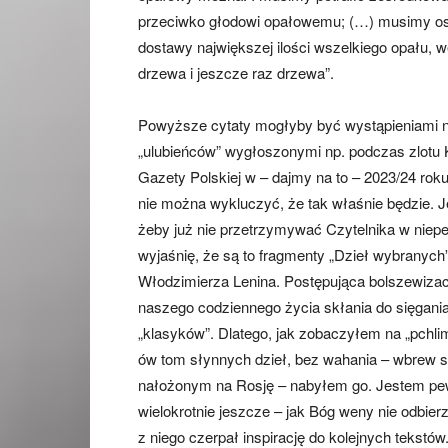
przeciwko głodowi opałowemu; (…) musimy osi
dostawy największej ilości wszelkiego opału, wę
drzewa i jeszcze raz drzewa”.
Powyższe cytaty mogłyby być wystąpieniami 
„ulubieńców” wygłoszonymi np. podczas zlotu
Gazety Polskiej w – dajmy na to – 2023/24 roku
nie można wykluczyć, że tak właśnie będzie. 
żeby już nie przetrzymywać Czytelnika w niep
wyjaśnię, że są to fragmenty „Dzieł wybranych
Włodzimierza Lenina. Postępująca bolszewizac
naszego codziennego życia skłania do sięgani
„klasyków”. Dlatego, jak zobaczyłem na „pchlim
ów tom słynnych dzieł, bez wahania – wbrew 
nałożonym na Rosję – nabyłem go. Jestem pe
wielokrotnie jeszcze – jak Bóg weny nie odbier
z niego czerpał inspirację do kolejnych tekstó