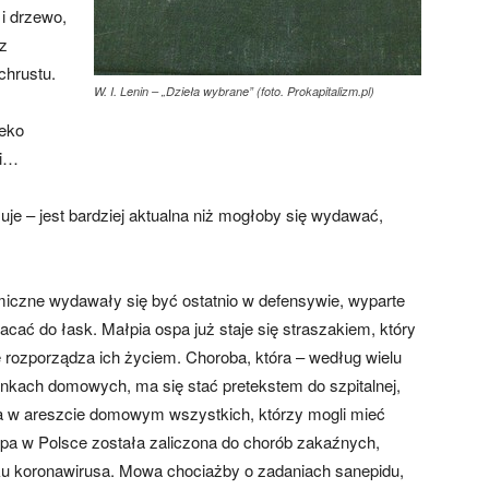
 i drzewo,
 z
chrustu.
W. I. Lenin – „Dzieła wybrane” (foto. Prokapitalizm.pl)
leko
ni…
azuje – jest bardziej aktualna niż mogłoby się wydawać,
emiczne wydawały się być ostatnio w defensywie, wyparte
acać do łask. Małpia ospa już staje się straszakiem, który
 rozporządza ich życiem. Choroba, która – według wielu
arunkach domowych, ma się stać pretekstem do szpitalnej,
nia w areszcie domowym wszystkich, którzy mogli mieć
spa w Polsce została zaliczona do chorób zakaźnych,
u koronawirusa. Mowa chociażby o zadaniach sanepidu,