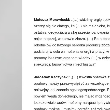
Mateusz Morawiecki:
„(…) widzimy orgię spek
szerzy się nie dlatego, że (…) nie ma chleba, 
ostatnią, decydującą walkę przeciw panowaniu 
najostrzejszej, w sprawie zboża. (…) Potrz
robotników do każdego ośrodka produkcji zboż
podziału, w celu wzmożenia energii w pracy, w ce
pomocy lokalnym organom władzy (…) w dziedzini
spekulacji, łapownictwa i niechlujstwa”.
Jarosław Kaczyński:
„(…) Kwestia opałowa st
opałowy należy przezwyciężyć za wszelką cenę
ani wojny, ani zadania ogólnogospodarczego.
bowiem węgla donieckiego, nie mając możnoś
jeszcze wiele lasów, możemy narąbać i przywi
opałowy można. I musimy potrafić ześrodkow