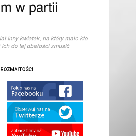
m w partii
ł inny kwiatek, na który mało kto
 ich do tej dbałości zmusić
ROZMAITOŚCI