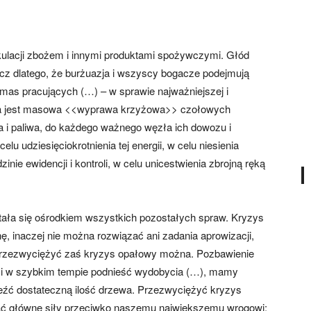
ulacji zbożem i innymi produktami spożywczymi. Głód
lecz dlatego, że burżuazja i wszyscy bogacze podejmują
mas pracujących (…) – w sprawie najważniejszej i
ebna jest masowa <<wyprawa krzyżowa>> czołowych
a i paliwa, do każdego ważnego węzła ich dowozu i
lu udziesięciokrotnienia tej energii, w celu niesienia
e ewidencji i kontroli, w celu unicestwienia zbrojną ręką
ała się ośrodkiem wszystkich pozostałych spraw. Kryzys
, inaczej nie można rozwiązać ani zadania aprowizacji,
 Przezwyciężyć zaś kryzys opałowy można. Pozbawienie
ci w szybkim tempie podnieść wydobycia (…), mamy
eźć dostateczną ilość drzewa. Przezwyciężyć kryzys
ać główne siły przeciwko naszemu największemu wrogowi: