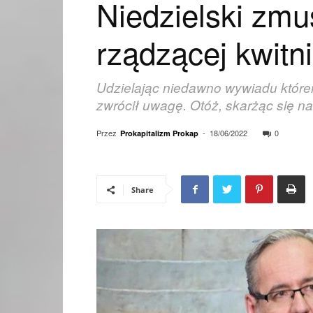
Niedzielski zmu
rządzącej kwitn
Udzielając niedawno wywiadu którem
zwrócił uwagę. Otóż, skarżąc się na 
Przez
-
18/06/2022
0
Prokapitalizm Prokap
Share