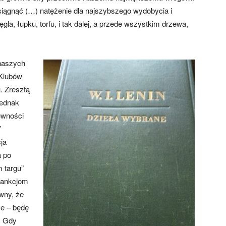
ągnąć (…) natężenie dla najszybszego wydobycia i
gla, łupku, torfu, i tak dalej, a przede wszystkim drzewa,
naszych
 Klubów
. Zresztą
Jednak
ewności
”
ja
a po
 targu”
sankcjom
wny, że
ze – będę
w. Gdy