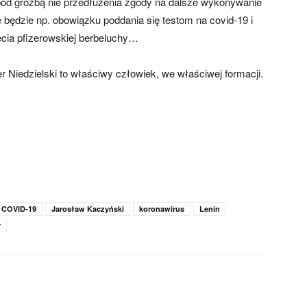
pod groźbą nie przedłużenia zgody na dalsze wykonywanie
będzie np. obowiązku poddania się testom na covid-19 i
cia pfizerowskiej berbeluchy…
r Niedzielski to właściwy człowiek, we właściwej formacji.
COVID-19
Jarosław Kaczyński
koronawirus
Lenin
y