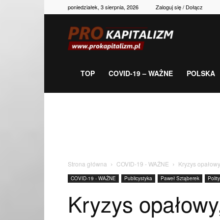
poniedziałek, 3 sierpnia, 2026
Zaloguj się / Dołącz
Prokapitalizm,
gospodarka,
TOP
COVID-19 – WAŻNE
POLSKA
polityka,
historia,
Strona główna
COVID-19 - WAŻNE
Kryzys opałowy
COVID-19 - WAŻNE
Publicystyka
Paweł Sztąberek
Polit
newsy
Kryzys opałowy