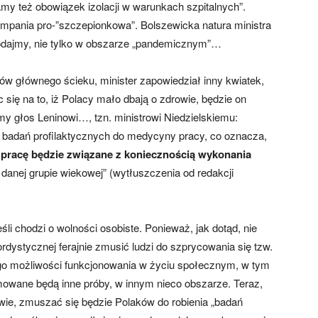
my też obowiązek izolacji w warunkach szpitalnych”.
 kampania pro-”szczepionkowa”. Bolszewicka natura ministra
, dodajmy, nie tylko w obszarze „pandemicznym”…
w głównego ścieku, minister zapowiedział inny kwiatek,
 się na to, iż Polacy mało dbają o zdrowie, będzie on
my głos Leninowi…, tzn. ministrowi Niedzielskiemu:
badań profilaktycznych do medycyny pracy, co oznacza,
pracę będzie związane z koniecznością wykonania
 danej grupie wiekowej” (wytłuszczenia od redakcji
śli chodzi o wolności osobiste. Ponieważ, jak dotąd, nie
ordystycznej ferajnie zmusić ludzi do szprycowania się tzw.
ego możliwości funkcjonowania w życiu społecznym, w tym
owane będą inne próby, w innym nieco obszarze. Teraz,
wie, zmuszać się będzie Polaków do robienia „badań