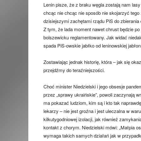
Lenin pisze, że z braku węgla zostają nam lasy
chcąc nie chcąc nie sposób nie skojarzyć tego
dzisiejszymi zachętami rządu PiS do zbierania 
Z tym, że lada moment nawet chrust będzie po
bolszewicku reglamentowany. Jak widać nieda
spada PiS-owskie jabłko od leninowskiej jabło
Zostawiając jednak historię, która – jak się ok
przejdźmy do teraźniejszości.
Choć minister Niedzielski i jego obsesje pand
przez „sprawy ukraińskie”, powoli zaczynają wr
ma pokazać ludziom, kim są i kto tak naprawdę
lekarzy – nie jest groźna i jest uleczalna w w
kilkutygodniowej izolacji, jak również zamyka
kontakt z chorym. Niedzielski mówi: „Małpia o
wymaga takich samych działań jak w przypadk