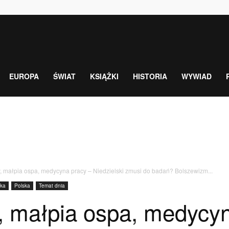
EUROPA
ŚWIAT
KSIĄŻKI
HISTORIA
WYWIAD
, małpia ospa, medycyna pracy – Niedzielski zmusi do badań? Bolszewizm...
yka
Polska
Temat dnia
, małpia ospa, medycyn