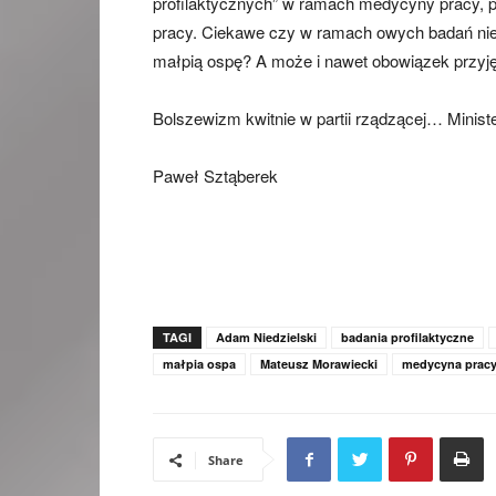
profilaktycznych” w ramach medycyny pracy, 
pracy. Ciekawe czy w ramach owych badań nie 
małpią ospę? A może i nawet obowiązek przyję
Bolszewizm kwitnie w partii rządzącej… Ministe
Paweł Sztąberek
TAGI
Adam Niedzielski
badania profilaktyczne
małpia ospa
Mateusz Morawiecki
medycyna prac
Share