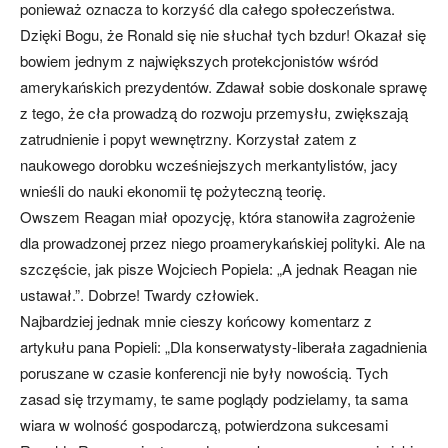
ponieważ oznacza to korzyść dla całego społeczeństwa.
Dzięki Bogu, że Ronald się nie słuchał tych bzdur! Okazał się
bowiem jednym z największych protekcjonistów wśród
amerykańskich prezydentów. Zdawał sobie doskonale sprawę
z tego, że cła prowadzą do rozwoju przemysłu, zwiększają
zatrudnienie i popyt wewnętrzny. Korzystał zatem z
naukowego dorobku wcześniejszych merkantylistów, jacy
wnieśli do nauki ekonomii tę pożyteczną teorię.
Owszem Reagan miał opozycję, która stanowiła zagrożenie
dla prowadzonej przez niego proamerykańskiej polityki. Ale na
szczęście, jak pisze Wojciech Popiela: „A jednak Reagan nie
ustawał.”. Dobrze! Twardy człowiek.
Najbardziej jednak mnie cieszy końcowy komentarz z
artykułu pana Popieli: „Dla konserwatysty-liberała zagadnienia
poruszane w czasie konferencji nie były nowością. Tych
zasad się trzymamy, te same poglądy podzielamy, ta sama
wiara w wolność gospodarczą, potwierdzona sukcesami