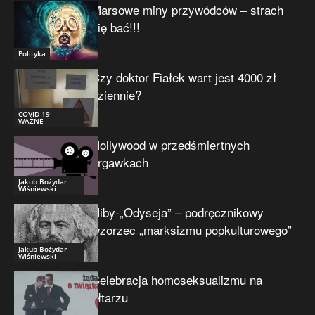
Marsowe miny przywódców – strach
się bać!!!
Polityka
Czy doktor Fiałek wart jest 4000 zł
dziennie?
COVID-19 -
WAŻNE
Hollywood w przedśmiertnych
drgawkach
Jakub Bożydar
Wiśniewski
Niby-„Odyseja” – podręcznikowy
wzorzec „marksizmu popkulturowego”
Jakub Bożydar
Wiśniewski
Celebracja homoseksualizmu na
ołtarzu