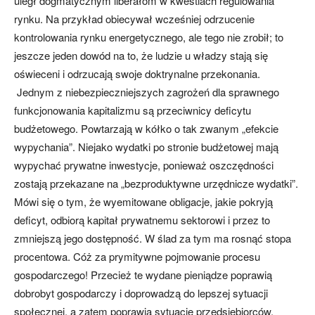
uległ dogmatycznym liberałom w kwestiach regulowania
rynku. Na przykład obiecywał wcześniej odrzucenie
kontrolowania rynku energetycznego, ale tego nie zrobił; to
jeszcze jeden dowód na to, że ludzie u władzy stają się
oświeceni i odrzucają swoje doktrynalne przekonania.
Jednym z niebezpieczniejszych zagrożeń dla sprawnego
funkcjonowania kapitalizmu są przeciwnicy deficytu
budżetowego. Powtarzają w kółko o tak zwanym „efekcie
wypychania”. Niejako wydatki po stronie budżetowej mają
wypychać prywatne inwestycje, ponieważ oszczędności
zostają przekazane na „bezproduktywne urzędnicze wydatki”.
Mówi się o tym, że wyemitowane obligacje, jakie pokryją
deficyt, odbiorą kapitał prywatnemu sektorowi i przez to
zmniejszą jego dostępność. W ślad za tym ma rosnąć stopa
procentowa. Cóż za prymitywne pojmowanie procesu
gospodarczego! Przecież te wydane pieniądze poprawią
dobrobyt gospodarczy i doprowadzą do lepszej sytuacji
społecznej, a zatem poprawią sytuację przedsiębiorców.