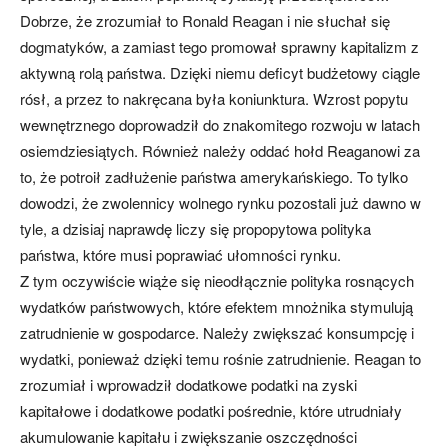
Dobrze, że zrozumiał to Ronald Reagan i nie słuchał się
dogmatyków, a zamiast tego promował sprawny kapitalizm z
aktywną rolą państwa. Dzięki niemu deficyt budżetowy ciągle
rósł, a przez to nakręcana była koniunktura. Wzrost popytu
wewnętrznego doprowadził do znakomitego rozwoju w latach
osiemdziesiątych. Również należy oddać hołd Reaganowi za
to, że potroił zadłużenie państwa amerykańskiego. To tylko
dowodzi, że zwolennicy wolnego rynku pozostali już dawno w
tyle, a dzisiaj naprawdę liczy się propopytowa polityka
państwa, które musi poprawiać ułomności rynku.
Z tym oczywiście wiąże się nieodłącznie polityka rosnących
wydatków państwowych, które efektem mnożnika stymulują
zatrudnienie w gospodarce. Należy zwiększać konsumpcję i
wydatki, ponieważ dzięki temu rośnie zatrudnienie. Reagan to
zrozumiał i wprowadził dodatkowe podatki na zyski
kapitałowe i dodatkowe podatki pośrednie, które utrudniały
akumulowanie kapitału i zwiększanie oszczędności