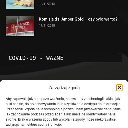
14/11/2018
Komisja ds. Amber Gold – czy było warto?
17/11/2018
COVID-19 - WAŻNE
POPULARNE KATEGORIE
Zarządzaj zgodą
Temat dnia
4601
Aby zapewnić jak najlepsze wrażenia, korzystamy z technologii, takich jak
pliki cookie, do przechowywania i/lub uzyskiwania dostępu do informacji o
Publicystyka
4363
urządzeniu. Zgoda na te technologie pozwoli nam przetwarzać dane, takie
jak zachowanie podczas przeglądania lub unikalne identyfikatory na tej
Polityka
3639
stronie. Brak wyrażenia zgody lub wycofanie zgody może niekorzystnie
Polska
3462
wpłynąć na niektóre cechy i funkcje.