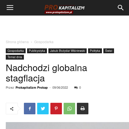
Strona główna
Gospodarka
Gospodarka
Publicystyka
Jakub Bożydar Wiśniewski
Polityka
Świat
Temat dnia
Nadchodzi globalna
stagflacja
Przez
-
09/06/2022
0
Prokapitalizm Prokap