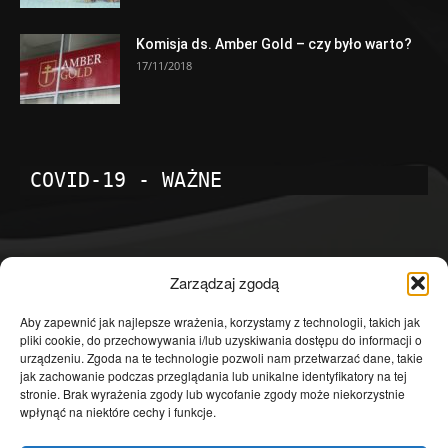
Komisja ds. Amber Gold – czy było warto?
17/11/2018
COVID-19 - WAŻNE
POPULARNE KATEGORIE
Zarządzaj zgodą
Temat dnia
4601
Aby zapewnić jak najlepsze wrażenia, korzystamy z technologii, takich jak
pliki cookie, do przechowywania i/lub uzyskiwania dostępu do informacji o
Publicystyka
4363
urządzeniu. Zgoda na te technologie pozwoli nam przetwarzać dane, takie
jak zachowanie podczas przeglądania lub unikalne identyfikatory na tej
Polityka
3639
stronie. Brak wyrażenia zgody lub wycofanie zgody może niekorzystnie
Polska
3462
wpłynąć na niektóre cechy i funkcje.
Społeczeństwo
2823