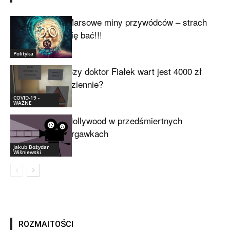
Marsowe miny przywódców – strach
się bać!!!
Polityka
Czy doktor Fiałek wart jest 4000 zł
dziennie?
COVID-19 -
WAŻNE
Hollywood w przedśmiertnych
drgawkach
Jakub Bożydar
Wiśniewski
ROZMAITOŚCI