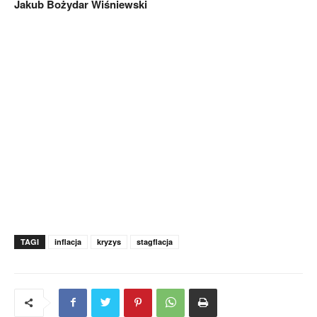
Jakub Bożydar Wiśniewski
TAGI
inflacja
kryzys
stagflacja