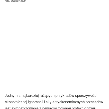
foto. pixabay.com
Jednym z najbardziej rażących przykładów uporczywości
ekonomicznej ignorancji i siły antyekonomicznych przesądów
jest sympatyzowanie z pewnymi formami protekcjonizmu