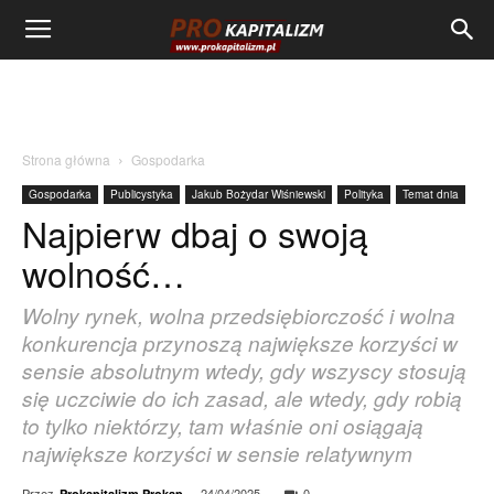
Strona główna
Gospodarka
Gospodarka
Publicystyka
Jakub Bożydar Wiśniewski
Polityka
Temat dnia
Najpierw dbaj o swoją
wolność…
Wolny rynek, wolna przedsiębiorczość i wolna
konkurencja przynoszą największe korzyści w
sensie absolutnym wtedy, gdy wszyscy stosują
się uczciwie do ich zasad, ale wtedy, gdy robią
to tylko niektórzy, tam właśnie oni osiągają
największe korzyści w sensie relatywnym
Przez
-
24/04/2025
0
Prokapitalizm Prokap