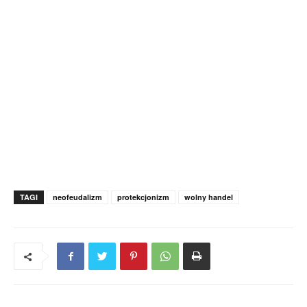
TAGI
neofeudalizm
protekcjonizm
wolny handel