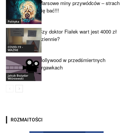
Marsowe miny przywódców – strach
się bać!!!
Polityka
Czy doktor Fiałek wart jest 4000 zł
dziennie?
COVID-19 -
WAŻNE
Hollywood w przedśmiertnych
drgawkach
Jakub Bożydar
Wiśniewski
ROZMAITOŚCI