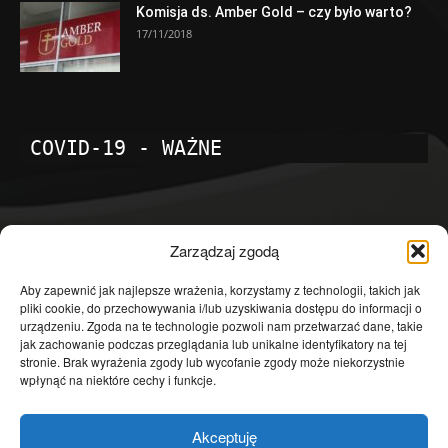
Komisja ds. Amber Gold – czy było warto?
17/11/2018
COVID-19 - WAŻNE
POPULARNE KATEGORIE
Zarządzaj zgodą
Temat dnia
4601
Aby zapewnić jak najlepsze wrażenia, korzystamy z technologii, takich jak
pliki cookie, do przechowywania i/lub uzyskiwania dostępu do informacji o
Publicystyka
4363
urządzeniu. Zgoda na te technologie pozwoli nam przetwarzać dane, takie
jak zachowanie podczas przeglądania lub unikalne identyfikatory na tej
Polityka
3639
stronie. Brak wyrażenia zgody lub wycofanie zgody może niekorzystnie
Polska
3462
wpłynąć na niektóre cechy i funkcje.
Społeczeństwo
2823
Akceptuję
Kraj
1290