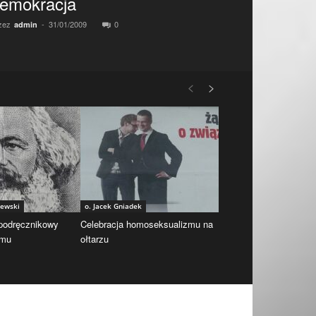
emokracja
zez
-
31/01/2009
0
admin
iewski
o. Jacek Gniadek
 podręcznikowy
Celebracja homoseksualizmu na
zmu
ołtarzu