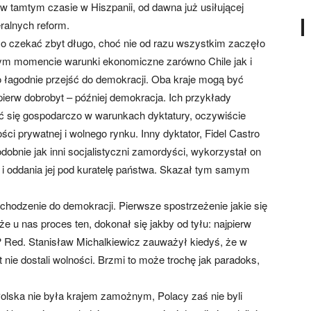
w tamtym czasie w Hiszpanii, od dawna już usiłującej
ralnych reform.
o czekać zbyt długo, choć nie od razu wszystkim zaczęło
wnym momencie warunki ekonomiczne zarówno Chile jak i
ło łagodnie przejść do demokracji. Oba kraje mogą być
ierw dobrobyt – później demokracja. Ich przykłady
ć się gospodarczo w warunkach dyktatury, oczywiście
 prywatnej i wolnego rynku. Inny dyktator, Fidel Castro
bnie jak inni socjalistyczni zamordyści, wykorzystał on
 i oddania jej pod kuratelę państwa. Skazał tym samym
odzenie do demokracji. Pierwsze spostrzeżenie jakie się
e u nas proces ten, dokonał się jakby od tyłu: najpierw
 Red. Stanisław Michalkiewicz zauważył kiedyś, że w
 nie dostali wolności. Brzmi to może trochę jak paradoks,
Polska nie była krajem zamożnym, Polacy zaś nie byli