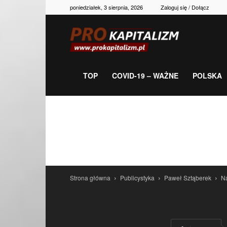
poniedziałek, 3 sierpnia, 2026
Zaloguj się / Dołącz
Prokapitalizm,
gospodarka,
TOP
COVID-19 – WAŻNE
POLSKA
polityka,
historia,
Strona główna
Publicystyka
Paweł Sztąberek
Na
newsy