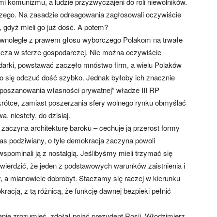
mi komunizmu, a ludzie przyzwyczajeni do roli niewolników.
rczego. Na zasadzie odreagowania zagłosowali oczywiście
dyż mieli go już dość. A potem?
ównolegle z prawem głosu wyborczego Polakom na trwałe
zcza w sferze gospodarczej. Nie można oczywiście
podarki, powstawać zaczęło mnóstwo firm, a wielu Polaków
ało się odczuć dość szybko. Jednak byłoby ich znacznie
 „poszanowania własności prywatnej” władze III RP
rótce, zamiast poszerzania sfery wolnego rynku obmyślać
, niestety, do dzisiaj.
aczyna architekturę baroku – cechuje ją przerost formy
 nas podziwiany, o tyle demokracja zaczyna powoli
pominali ją z nostalgią. Jeślibyśmy mieli trzymać się
wierdzić, że jeden z podstawowych warunków zaistnienia i
y, a mianowicie dobrobyt. Staczamy się raczej w kierunku
acją, z tą różnicą, że funkcję dawnej bezpieki pełnić
stanie zrozumieć, zdołał pojąć prezydent Rosji, Włodzimierz