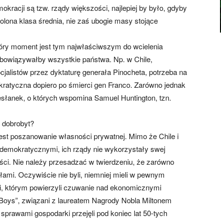
kracji są tzw. rządy większości, najlepiej by było, gdyby
lona klasa średnia, nie zaś ubogie masy stojące
tóry moment jest tym najwłaściwszym do wcielenia
obowiązywałby wszystkie państwa. Np. w Chile,
listów przez dyktaturę generała Pinocheta, potrzeba na
mokratyczna dopiero po śmierci gen Franco. Zarówno jednak
rzesłanek, o których wspomina Samuel Huntington, tzn.
ę dobrobyt?
est poszanowanie własności prywatnej. Mimo że Chile i
 demokratycznymi, ich rządy nie wykorzystały swej
ości. Nie należy przesadzać w twierdzeniu, że zarówno
ałami. Oczywiście nie byli, niemniej mieli w pewnym
, którym powierzyli czuwanie nad ekonomicznymi
o Boys”, związani z laureatem Nagrody Nobla Miltonem
sprawami gospodarki przejęli pod koniec lat 50-tych