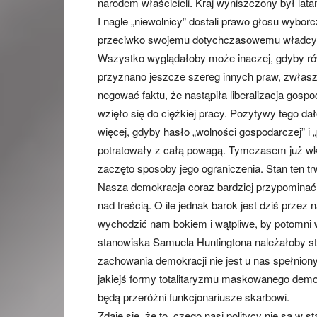
narodem właścicieli. Kraj wyniszczony był lata
I nagle „niewolnicy” dostali prawo głosu wybo
przeciwko swojemu dotychczasowemu władcy, g
Wszystko wyglądałoby może inaczej, gdyby r
przyznano jeszcze szereg innych praw, zwłas
negować faktu, że nastąpiła liberalizacja gos
wzięło się do ciężkiej pracy. Pozytywy tego d
więcej, gdyby hasło „wolności gospodarczej” i
potratowały z całą powagą. Tymczasem już wk
zaczęto sposoby jego ograniczenia. Stan ten trwa
Nasza demokracja coraz bardziej przypominać z
nad treścią. O ile jednak barok jest dziś przez
wychodzić nam bokiem i wątpliwe, by potomni ws
stanowiska Samuela Huntingtona należałoby st
zachowania demokracji nie jest u nas spełnion
jakiejś formy totalitaryzmu maskowanego demokr
będą przeróżni funkcjonariusze skarbowi.
Zdaje się, że to, czego nasi politycy nie są w 