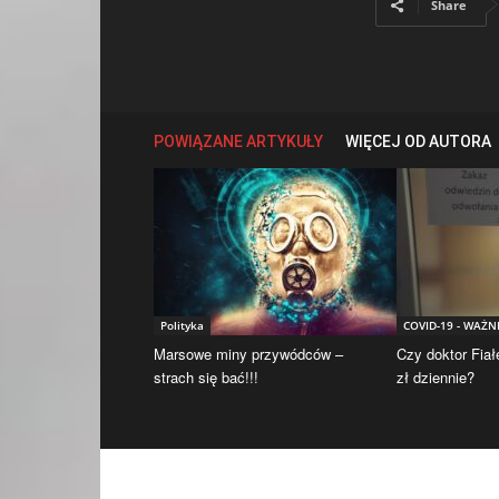
Share
POWIĄZANE ARTYKUŁY
WIĘCEJ OD AUTORA
Polityka
COVID-19 - WAŻN
Marsowe miny przywódców –
Czy doktor Fiał
strach się bać!!!
zł dziennie?