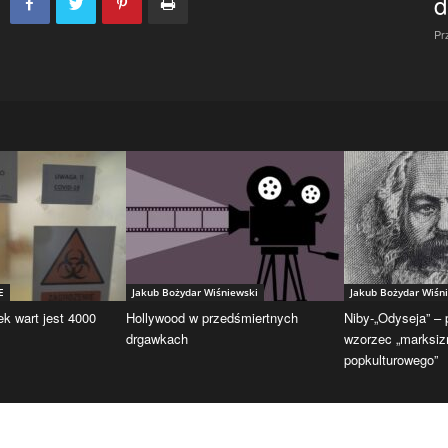
d
Pr
E
Jakub Bożydar Wiśniewski
Jakub Bożydar Wiśn
ek wart jest 4000
Hollywood w przedśmiertnych
Niby-„Odyseja” –
drgawkach
wzorzec „marksi
popkulturowego”