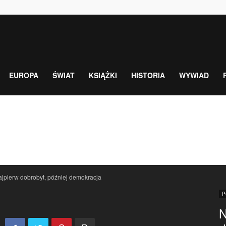
EUROPA
ŚWIAT
KSIĄŻKI
HISTORIA
WYWIAD
jpierw dobrobyt, później demokracja
P
N