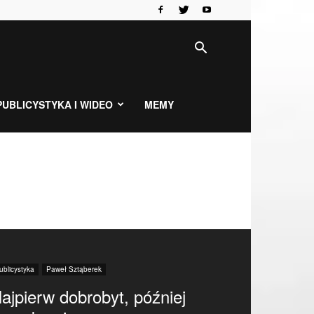
PUBLICYSTYKA I WIDEO
MEMY
ublicystyka
Paweł Sztąberek
ajpierw dobrobyt, później