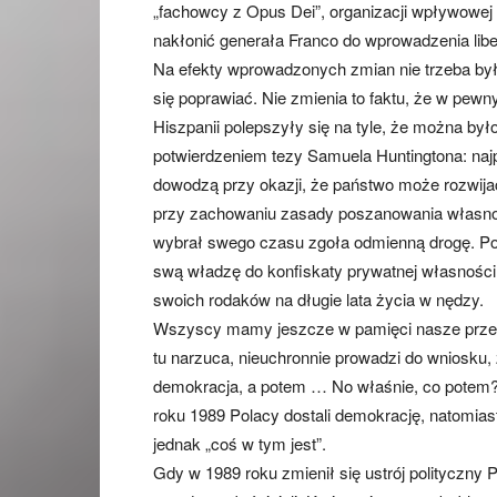
„fachowcy z Opus Dei”, organizacji wpływowej 
nakłonić generała Franco do wprowadzenia libe
Na efekty wprowadzonych zmian nie trzeba był
się poprawiać. Nie zmienia to faktu, że w pe
Hiszpanii polepszyły się na tyle, że można by
potwierdzeniem tezy Samuela Huntingtona: najp
dowodzą przy okazji, że państwo może rozwija
przy zachowaniu zasady poszanowania własności
wybrał swego czasu zgoła odmienną drogę. Podo
swą władzę do konfiskaty prywatnej własności
swoich rodaków na długie lata życia w nędzy.
Wszyscy mamy jeszcze w pamięci nasze przech
tu narzuca, nieuchronnie prowadzi do wniosku, ż
demokracja, a potem … No właśnie, co potem?
roku 1989 Polacy dostali demokrację, natomiast
jednak „coś w tym jest”.
Gdy w 1989 roku zmienił się ustrój polityczny 