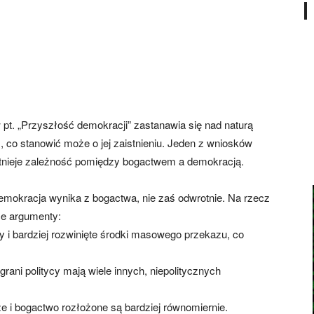
pt. „Przyszłość demokracji” zastanawia się nad naturą
m, co stanowić może o jej zaistnieniu. Jeden z wniosków
 istnieje zależność pomiędzy bogactwem a demokracją.
emokracja wynika z bogactwa, nie zaś odwrotnie. Na rzecz
ce argumenty:
y i bardziej rozwinięte środki masowego przekazu, co
grani politycy mają wiele innych, niepolitycznych
że i bogactwo rozłożone są bardziej równomiernie.