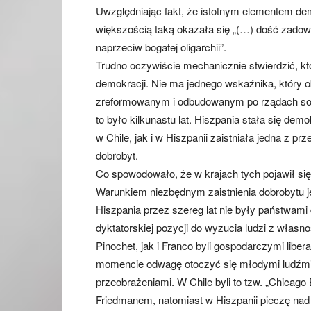
Uwzględniając fakt, że istotnym elementem demo
większością taką okazała się „(…) dość zadowo
naprzeciw bogatej oligarchii”.
Trudno oczywiście mechanicznie stwierdzić, k
demokracji. Nie ma jednego wskaźnika, który 
zreformowanym i odbudowanym po rządach socja
to było kilkunastu lat. Hiszpania stała się de
w Chile, jak i w Hiszpanii zaistniała jedna z p
dobrobyt.
Co spowodowało, że w krajach tych pojawił si
Warunkiem niezbędnym zaistnienia dobrobytu j
Hiszpania przez szereg lat nie były państwami
dyktatorskiej pozycji do wyzucia ludzi z własn
Pinochet, jak i Franco byli gospodarczymi liber
momencie odwagę otoczyć się młodymi ludźmi
przeobrażeniami. W Chile byli to tzw. „Chicag
Friedmanem, natomiast w Hiszpanii pieczę nad 