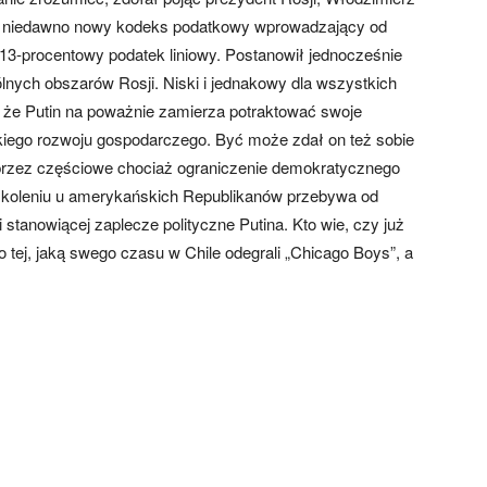
sał niedawno nowy kodeks podatkowy wprowadzający od
13-procentowy podatek liniowy. Postanowił jednocześnie
ych obszarów Rosji. Niski i jednakowy dla wszystkich
że Putin na poważnie zamierza potraktować swoje
kiego rozwoju gospodarczego. Być może zdał on też sobie
 przez częściowe chociaż ograniczenie demokratycznego
szkoleniu u amerykańskich Republikanów przebywa od
 stanowiącej zaplecze polityczne Putina. Kto wie, czy już
do tej, jaką swego czasu w Chile odegrali „Chicago Boys”, a