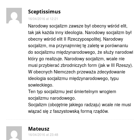
Sceptissimus
16/04/2016 at 12:21
Narodowy socjalizm zawsze był obecny wśród elit,
tak jak każda inny ideologia. Narodowy socjalizm był
obecny wśród elit II Rzeczypospolitej. Narodowy
socjalizm, ma przynajmniej tę zaletę w porównaniu
do socjalizmu międzynarodowego, że służy narodowi
który go realizuje. Narodowy socjalizm, wcale nie
musi przybierać zbrodniczych form (jak w III Rzeszy).
W obecnych Niemczech przeważa zdecydowanie
ideologia socjalizmu międzynarodowego, typu
sowieckiego.
Ten typ socjalizmu jest śmiertelnym wrogiem
socjalizmu narodowego.
Socjalizm (obojętnie jakiego radzaju) wcale nie musi
wiązać się z faszystowską formą rządów.
Mateusz
16/04/2016 at 23:48