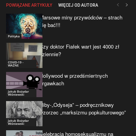
POWIĄZANE ARTYKUŁY
WIĘCEJ OD AUTORA
Marsowe miny przywódców – strach
się bać!!!
Polityka
Czy doktor Fiałek wart jest 4000 zł
dziennie?
COVID-19 -
WAŻNE
Hollywood w przedśmiertnych
drgawkach
Jakub Bożydar
Wiśniewski
Niby-„Odyseja” – podręcznikowy
wzorzec „marksizmu popkulturowego”
Jakub Bożydar
Wiśniewski
Celebracja homoseksualizmu na