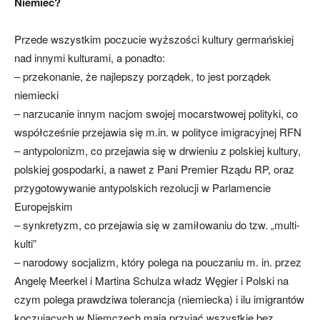
Niemiec?
Przede wszystkim poczucie wyższości kultury germańskiej
nad innymi kulturami, a ponadto:
– przekonanie, że najlepszy porządek, to jest porządek
niemiecki
– narzucanie innym nacjom swojej mocarstwowej polityki, co
współcześnie przejawia się m.in. w polityce imigracyjnej RFN
– antypolonizm, co przejawia się w drwieniu z polskiej kultury,
polskiej gospodarki, a nawet z Pani Premier Rządu RP, oraz
przygotowywanie antypolskich rezolucji w Parlamencie
Europejskim
– synkretyzm, co przejawia się w zamiłowaniu do tzw. „multi-
kulti”
– narodowy socjalizm, który polega na pouczaniu m. in. przez
Angelę Meerkel i Martina Schulza władz Węgier i Polski na
czym polega prawdziwa tolerancja (niemiecka) i ilu imigrantów
koczujących w Niemczech mają przyjąć wszystkie bez