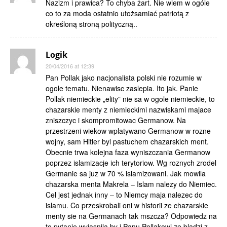
Nazizm i prawica? To chyba żart. Nie wiem w ogóle
co to za moda ostatnio utożsamiać patriotą z
określoną stroną polityczną..
Logik
20/04/2016 at 12:39
Pan Pollak jako nacjonalista polski nie rozumie w
ogole tematu. Nienawisc zaslepia. Ito jak. Panie
Pollak niemieckie „elity” nie sa w ogole niemieckie, to
chazarskie menty z niemieckimi nazwiskami majace
zniszczyc i skompromitowac Germanow. Na
przestrzeni wiekow wplatywano Germanow w rozne
wojny, sam Hitler byl pastuchem chazarskich ment.
Obecnie trwa kolejna faza wyniszczania Germanow
poprzez islamizacje ich terytoriow. Wg roznych zrodel
Germanie sa juz w 70 % islamizowani. Jak mowila
chazarska menta Makrela – Islam nalezy do Niemiec.
Cel jest jednak inny – to Niemcy maja nalezec do
islamu. Co przeskrobali oni w historii ze chazarskie
menty sie na Germanach tak mszcza? Odpowiedz na
to pytanie wyjasnila by i Panu Pollakowi ze bladzi z