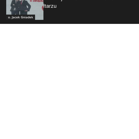
ołtarzu
o. Jacek Gniadek