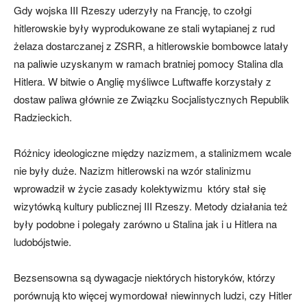
Gdy wojska III Rzeszy uderzyły na Francję, to czołgi
hitlerowskie były wyprodukowane ze stali wytapianej z rud
żelaza dostarczanej z ZSRR, a hitlerowskie bombowce latały
na paliwie uzyskanym w ramach bratniej pomocy Stalina dla
Hitlera. W bitwie o Anglię myśliwce Luftwaffe korzystały z
dostaw paliwa głównie ze Związku Socjalistycznych Republik
Radzieckich.
Różnicy ideologiczne między nazizmem, a stalinizmem wcale
nie były duże. Nazizm hitlerowski na wzór stalinizmu
wprowadził w życie zasady kolektywizmu który stał się
wizytówką kultury publicznej III Rzeszy. Metody działania też
były podobne i polegały zarówno u Stalina jak i u Hitlera na
ludobójstwie.
Bezsensowna są dywagacje niektórych historyków, którzy
porównują kto więcej wymordował niewinnych ludzi, czy Hitler