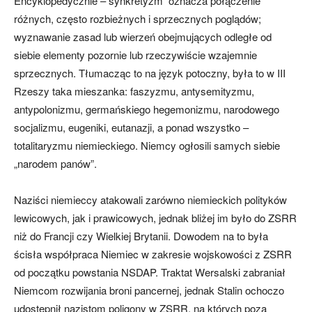
Encyklopedycznie – synkretyzm oznacza połączenie
różnych, często rozbieżnych i sprzecznych poglądów;
wyznawanie zasad lub wierzeń obejmujących odległe od
siebie elementy pozornie lub rzeczywiście wzajemnie
sprzecznych. Tłumacząc to na język potoczny, była to w III
Rzeszy taka mieszanka: faszyzmu, antysemityzmu,
antypolonizmu, germańskiego hegemonizmu, narodowego
socjalizmu, eugeniki, eutanazji, a ponad wszystko –
totalitaryzmu niemieckiego. Niemcy ogłosili samych siebie
„narodem panów”.
Naziści niemieccy atakowali zarówno niemieckich polityków
lewicowych, jak i prawicowych, jednak bliżej im było do ZSRR
niż do Francji czy Wielkiej Brytanii. Dowodem na to była
ścisła współpraca Niemiec w zakresie wojskowości z ZSRR
od początku powstania NSDAP. Traktat Wersalski zabraniał
Niemcom rozwijania broni pancernej, jednak Stalin ochoczo
udostępnił nazistom poligony w ZSRR, na których poza