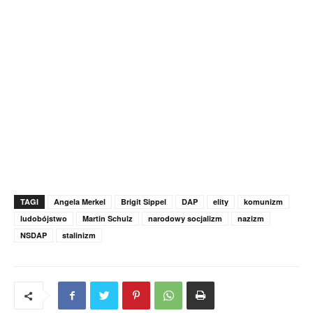
TAGI
Angela Merkel
Brigit Sippel
DAP
elity
komunizm
ludobójstwo
Martin Schulz
narodowy socjalizm
nazizm
NSDAP
stalinizm