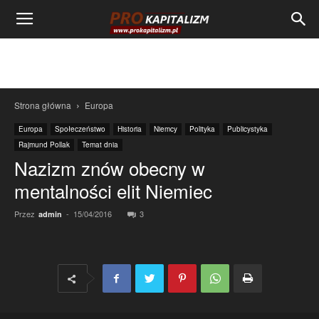
Strona główna
Europa
Europa
Społeczeństwo
Historia
Niemcy
Polityka
Publicystyka
Rajmund Pollak
Temat dnia
Nazizm znów obecny w
mentalności elit Niemiec
Przez
-
15/04/2016
3
admin