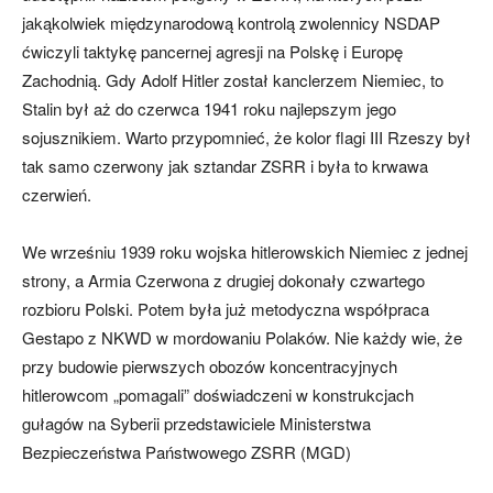
jakąkolwiek międzynarodową kontrolą zwolennicy NSDAP
ćwiczyli taktykę pancernej agresji na Polskę i Europę
Zachodnią. Gdy Adolf Hitler został kanclerzem Niemiec, to
Stalin był aż do czerwca 1941 roku najlepszym jego
sojusznikiem. Warto przypomnieć, że kolor flagi III Rzeszy był
tak samo czerwony jak sztandar ZSRR i była to krwawa
czerwień.
We wrześniu 1939 roku wojska hitlerowskich Niemiec z jednej
strony, a Armia Czerwona z drugiej dokonały czwartego
rozbioru Polski. Potem była już metodyczna współpraca
Gestapo z NKWD w mordowaniu Polaków. Nie każdy wie, że
przy budowie pierwszych obozów koncentracyjnych
hitlerowcom „pomagali” doświadczeni w konstrukcjach
gułagów na Syberii przedstawiciele Ministerstwa
Bezpieczeństwa Państwowego ZSRR (MGD)