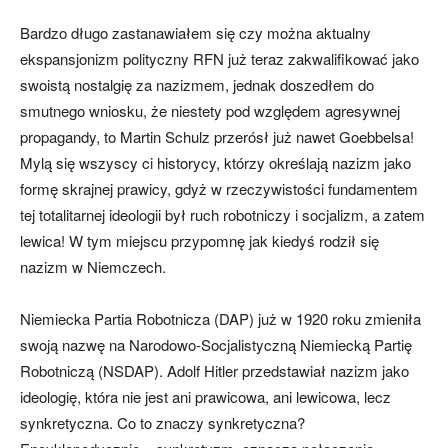
Bardzo długo zastanawiałem się czy można aktualny
ekspansjonizm polityczny RFN już teraz zakwalifikować jako
swoistą nostalgię za nazizmem, jednak doszedłem do
smutnego wniosku, że niestety pod względem agresywnej
propagandy, to Martin Schulz przerósł już nawet Goebbelsa!
Mylą się wszyscy ci historycy, którzy określają nazizm jako
formę skrajnej prawicy, gdyż w rzeczywistości fundamentem
tej totalitarnej ideologii był ruch robotniczy i socjalizm, a zatem
lewica! W tym miejscu przypomnę jak kiedyś rodził się
nazizm w Niemczech.
Niemiecka Partia Robotnicza (DAP) już w 1920 roku zmieniła
swoją nazwę na Narodowo-Socjalistyczną Niemiecką Partię
Robotniczą (NSDAP). Adolf Hitler przedstawiał nazizm jako
ideologię, która nie jest ani prawicowa, ani lewicowa, lecz
synkretyczna. Co to znaczy synkretyczna?