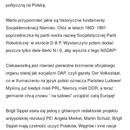
polityczną na Polskę.
Warto przypomnieć jakie są historyczne fundamenty
Socjaldemokracji Niemiec. Otóż w latach 1863- 1891
poprzedniczka tej partii nosiła nazwę Socjalistycznej Partii
Robotniczej- w skrócie D A P. Wystarczyło potem dodać
jeszcze tylko dwie literki N i S, aby wyszła z tego NSDAP!
Ciekawostką jest również pierwotne brzmienie oficjalnego
organu starej jak socjalizm DAP, czyli gazety Der Volksstaat,
co w tłumaczeniu na język polski oznacza Państwo Ludowe!
Myśmy już kiedyś mieli PRL, Niemcy mieli DDR, a teraz
germanie chcą znowu ” na ludowo” urządzić całą Europę!
Brigit Sippel stała się jedną z głównych redaktorek projektu
antypolskiej rezolucji PE! Angela Merkel, Martin Schulz, Brigit
Sippel mają czelność uczyć Polaków, Węgrów i inne nacje