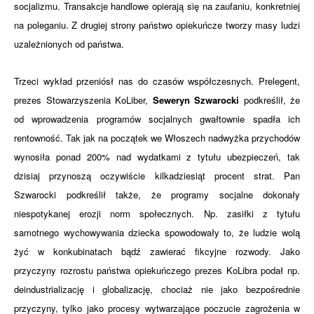
socjalizmu. Transakcje handlowe opierają się na zaufaniu, konkretniej
na poleganiu. Z drugiej strony państwo opiekuńcze tworzy masy ludzi
uzależnionych od państwa.
Trzeci wykład przeniósł nas do czasów współczesnych. Prelegent,
prezes Stowarzyszenia KoLiber,
Seweryn Szwarocki
podkreślił, że
od wprowadzenia programów socjalnych gwałtownie spadła ich
rentowność. Tak jak na początek we Włoszech nadwyżka przychodów
wynosiła ponad 200% nad wydatkami z tytułu ubezpieczeń, tak
dzisiaj przynoszą oczywiście kilkadziesiąt procent strat. Pan
Szwarocki podkreślił także, że programy socjalne dokonały
niespotykanej erozji norm społecznych. Np. zasiłki z tytułu
samotnego wychowywania dziecka spowodowały to, że ludzie wolą
żyć w konkubinatach bądź zawierać fikcyjne rozwody. Jako
przyczyny rozrostu państwa opiekuńczego prezes KoLibra podał np.
deindustrializację i globalizację, chociaż nie jako bezpośrednie
przyczyny, tylko jako procesy wytwarzające poczucie zagrożenia w