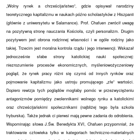
„Wolny rynek a chrześcijaństwo”, gdzie opisywał narodziny
teoretycznego kapitalizmu w naukach późno scholastyków z Hiszpanii
(głównie z uniwersytetu w Salamance). Prof. Chafuen zwrócił uwagę
na pozytywną stronę nauczania Kościoła, czyli personalizm. Drugim
pozytywem jest obrona rodzinnej własności i w ogóle rodziny jako
takiej. Trzecim jest moralna kontrola rządu i jego interwencji. Wskazał
jednocześnie słabe strony katolickiej nauki społecznej:
niezrozumienie procesów ekonomicznych, myśleniowożyczeniowy
pogląd, że rynek pracy różni się czymś od innych rynków oraz
pojmowanie kapitalizmu jako ustroju promującego „złe” wartości.
Dopiero rewizja tych poglądów mogłaby pomóc w przezwyciężeniu
antagonizmów pomiędzy zwolennikami wolnego rynku a katolickimi
oraz chrześcijańskimi społecznikami (najbliżej tego była szkoła
fryburska). Także jednak ci pierwsi mają pewne zadania do odrobienia.
Wspominając słowa J.Św. Benedykta XVI, Chafuen przypomniał, że
traktowanie człowieka tylko w kategoriach techniczno-materialnych