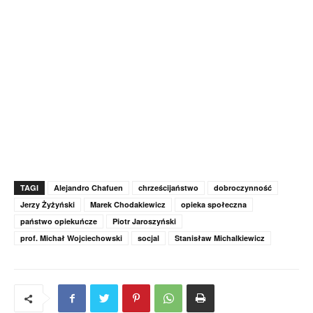
TAGI
Alejandro Chafuen
chrześcijaństwo
dobroczynność
Jerzy Żyżyński
Marek Chodakiewicz
opieka społeczna
państwo opiekuńcze
Piotr Jaroszyński
prof. Michał Wojciechowski
socjal
Stanisław Michalkiewicz