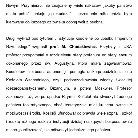
Nowym Przymierzu, nie znajdziemy wiele nakazów, jakoby państwo
miało pełnić funkcję „opiekuńczą” – przesłanie miłosierdzia było
kierowane do każdego człowieka dobrej woli z osobna.
Drugi wykład pod tytułem „Instytucje kościelne po upadku Imperium
Rzymskiego” wygłosił
prof. M. Chodakiewicz.
Przybyły z USA
profesor przypomniał o rozdzieleniu sfery profanum od sfery sacrum
dokonanego przez św. Augustyna, która miała zagwarantować
Kościołowi niezbędną autonomię i pomogła uniknąć podzielenia losu
Kościoła Wschodniego, czyli podporządkowania władzy świeckiej
(cezaropapistycznemu Bizancjum, a potem Moskwie). Profesor
zaznaczył też, że po upadku Rzymu, Kościół nie stworzył żadnego
państwa teokratycznego, choć teoretycznie miał ku temu wszelkie
możliwości i środki. Kościół ufundował co prawda wiele szpitali, szkół
i resztę różnego rodzaju instytucji dzisiaj noszących bezpodstawnie
miano „publicznych”, nie odtworzył jednakże jego państwa.