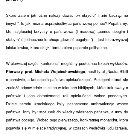
Skoro zatem jałmużnę należy dawać „w ukryciu” i „nie bacząc na
innych”, to jak można usprawiedliwiać państwową pomoc? Popatrzmy,
kto najgłośniej krzyczy o państwową (i masową) „pomoc ubogim i
słabym” (i jednocześnie chcąc „dowalić bogatym”) – jest to zazwyczaj
laicka lewica, która dzięki temu zbiera poparcie polityczne.
W pierwszej części konferencji mogliśmy posłuchać trzech wykładów.
Pierwszy, prof. Michała Wojciechowskiego
, nosił tytuł „Nauka Biblii
o państwie, a koncepcja państwa opiekuńczego”.
Prelegent starał się
znaleźć odpowiednie miejsca w tekstach biblijnych, które traktowały o
państwie i jego domniemanej roli opiekuńczej wobec poddanych.
Dzieje narodu izraelskiego były naznaczone ambiwalencją wobec
państwa. Inny był stosunek do władzy własnego państwa, a inny do
państwa obcego. Wobec tego pierwszego, konkretniej monarchii, która
pojawiła się w miejsce tradycyjnej, w czasach wędrówki ludu Izraela,