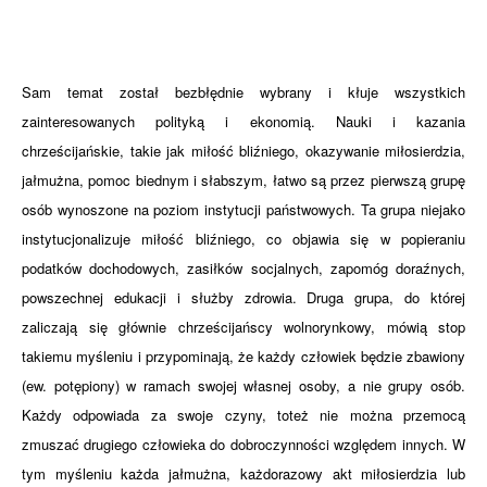
Sam temat został bezbłędnie wybrany i kłuje wszystkich
zainteresowanych polityką i ekonomią. Nauki i kazania
chrześcijańskie, takie jak miłość bliźniego, okazywanie miłosierdzia,
jałmużna, pomoc biednym i słabszym, łatwo są przez pierwszą grupę
osób wynoszone na poziom instytucji państwowych. Ta grupa niejako
instytucjonalizuje miłość bliźniego, co objawia się w popieraniu
podatków dochodowych, zasiłków socjalnych, zapomóg doraźnych,
powszechnej edukacji i służby zdrowia. Druga grupa, do której
zaliczają się głównie chrześcijańscy wolnorynkowy, mówią stop
takiemu myśleniu i przypominają, że każdy człowiek będzie zbawiony
(ew. potępiony) w ramach swojej własnej osoby, a nie grupy osób.
Każdy odpowiada za swoje czyny, toteż nie można przemocą
zmuszać drugiego człowieka do dobroczynności względem innych. W
tym myśleniu każda jałmużna, każdorazowy akt miłosierdzia lub