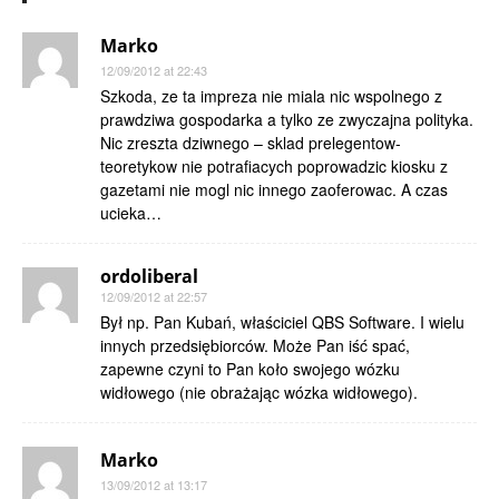
Marko
12/09/2012 at 22:43
Szkoda, ze ta impreza nie miala nic wspolnego z
prawdziwa gospodarka a tylko ze zwyczajna polityka.
Nic zreszta dziwnego – sklad prelegentow-
teoretykow nie potrafiacych poprowadzic kiosku z
gazetami nie mogl nic innego zaoferowac. A czas
ucieka…
ordoliberal
12/09/2012 at 22:57
Był np. Pan Kubań, właściciel QBS Software. I wielu
innych przedsiębiorców. Może Pan iść spać,
zapewne czyni to Pan koło swojego wózku
widłowego (nie obrażając wózka widłowego).
Marko
13/09/2012 at 13:17