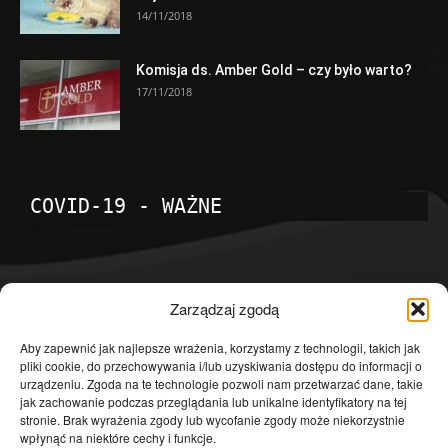
14/11/2018
Komisja ds. Amber Gold – czy było warto?
17/11/2018
COVID-19 - WAŻNE
POPULARNE KATEGORIE
Zarządzaj zgodą
Temat dnia
4601
Aby zapewnić jak najlepsze wrażenia, korzystamy z technologii, takich jak
pliki cookie, do przechowywania i/lub uzyskiwania dostępu do informacji o
Publicystyka
4363
urządzeniu. Zgoda na te technologie pozwoli nam przetwarzać dane, takie
jak zachowanie podczas przeglądania lub unikalne identyfikatory na tej
Polityka
3639
stronie. Brak wyrażenia zgody lub wycofanie zgody może niekorzystnie
Polska
3462
wpłynąć na niektóre cechy i funkcje.