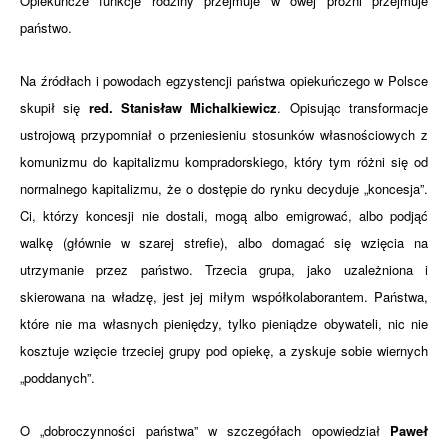
Opiekuńcze funkcje rodziny przejmuje w owej próżni przejmuje
państwo.
Na źródłach i powodach egzystencji państwa opiekuńczego w Polsce
skupił się
red. Stanisław Michalkiewicz
. Opisując transformacje
ustrojową przypomniał o przeniesieniu stosunków własnościowych z
komunizmu do kapitalizmu kompradorskiego, który tym różni się od
normalnego kapitalizmu, że o dostępie do rynku decyduje „koncesja”.
Ci, którzy koncesji nie dostali, mogą albo emigrować, albo podjąć
walkę (głównie w szarej strefie), albo domagać się wzięcia na
utrzymanie przez państwo. Trzecia grupa, jako uzależniona i
skierowana na władzę, jest jej miłym współkolaborantem. Państwa,
które nie ma własnych pieniędzy, tylko pieniądze obywateli, nic nie
kosztuje wzięcie trzeciej grupy pod opiekę, a zyskuje sobie wiernych
„poddanych”.
O „dobroczynności państwa” w szczegółach opowiedział
Paweł