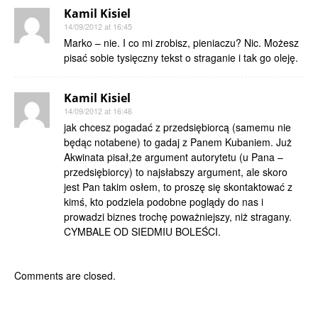
Kamil Kisiel
14/09/2012 at 16:45
Marko – nie. I co mi zrobisz, pieniaczu? Nic. Możesz
pisać sobie tysięczny tekst o straganie i tak go oleję.
Kamil Kisiel
14/09/2012 at 16:46
jak chcesz pogadać z przedsiębiorcą (samemu nie
będąc notabene) to gadaj z Panem Kubaniem. Już
Akwinata pisał,że argument autorytetu (u Pana –
przedsiębiorcy) to najsłabszy argument, ale skoro
jest Pan takim osłem, to proszę się skontaktować z
kimś, kto podziela podobne poglądy do nas i
prowadzi biznes trochę poważniejszy, niż stragany.
CYMBALE OD SIEDMIU BOLEŚCI.
Comments are closed.