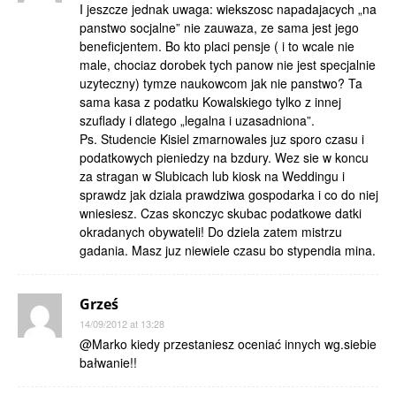
I jeszcze jednak uwaga: wiekszosc napadajacych „na
panstwo socjalne” nie zauwaza, ze sama jest jego
beneficjentem. Bo kto placi pensje ( i to wcale nie
male, chociaz dorobek tych panow nie jest specjalnie
uzyteczny) tymze naukowcom jak nie panstwo? Ta
sama kasa z podatku Kowalskiego tylko z innej
szuflady i dlatego „legalna i uzasadniona”.
Ps. Studencie Kisiel zmarnowales juz sporo czasu i
podatkowych pieniedzy na bzdury. Wez sie w koncu
za stragan w Slubicach lub kiosk na Weddingu i
sprawdz jak dziala prawdziwa gospodarka i co do niej
wniesiesz. Czas skonczyc skubac podatkowe datki
okradanych obywateli! Do dziela zatem mistrzu
gadania. Masz juz niewiele czasu bo stypendia mina.
Grześ
14/09/2012 at 13:28
@Marko kiedy przestaniesz oceniać innych wg.siebie
bałwanie!!