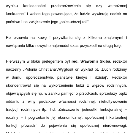
wyniku konieczności przebranżowienia się czy wzmożonej
konkurencji i wobec tego powodujące, że ludzie wywierają nacisk na
państwo i na zwiększenie jego „opiekuńczej roli”.
Po przerwie na kawę i przywitaniu się z kilkoma znajomymi i
nawiązaniu kilku nowych znajomości czas przyszedł na drugą turę.
Pierwszym w bloku prelegentem był
red. Sławomir Skiba
, redaktor
naczelny „Polonia Christiana”.
Wygłosił on wykład
pt. „Duch rodzinny
w domu, społeczeństwie, państwie kiedyś i dzisiaj”
.
Redaktor
skoncentrował się na wykorzenieniu ludzi z więzów rodzinnych,
objawiających się np. w zaniku pamięci o przodkach, sprzedaży bądź
oddaniu z winy podatków własności rodzinnej, niekultywowaniu
tradycji rodzinnych itp. Itd. Zniszczenie jednostki funkcjonalnej –
rodziny – i pogrzebanie jej ekonomicznej, społecznej i kulturalnej
funkcji prowadzi do pojawienia się społecznej nierównowagi.