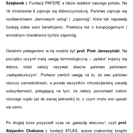
Sztąberek
z Fundacji PAFERE a także redaktor naszego portalu.
Na
18 ministerstw 8 zajmuje się dobroczynnością. Państwo zajmuje się
rozdawnictwem „darmowych usług” i „zapomóg”, które tak naprawdę
fundują sobie sami beneficjenci. Powtarza też o korupcjogennym i
amoralnym charakterze tychże zapomóg.
Ostatnim prelegentem w tej rundzie był
prof. Piotr Jaroszyński
. Na
początku uczynił małą uwagę terminologiczną – „opieka” kojarzy się
dobrze, toteż należy nazywać obecne państwo państwem
„nadopiekuńczym”. Profesor zwrócił uwagę na to, że owo państwo
niszczy samodzielność, a przede wszystkim chrześcijańską zasadę
subsydiarności, polegającą na tym, że należy pozostawić ciałom
niższego rzędu (aż do samej jednostki) to, z czym może ono uporać
się samo.
Po drugiej turze przyszedł czas na „gwiazdę wieczoru”, czyli
prof.
Alejandro Chafuena
z fundacji ATLAS
, autora znakomitej książki