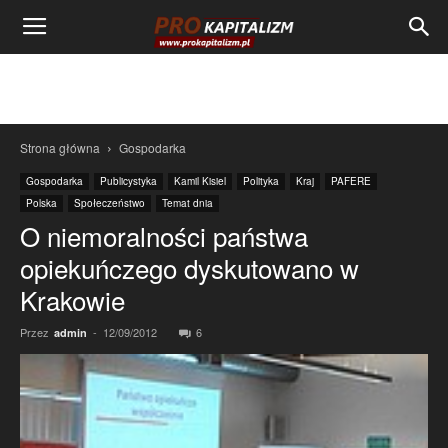
Strona główna
Gospodarka
Gospodarka
Publicystyka
Kamil Kisiel
Polityka
Kraj
PAFERE
Polska
Społeczeństwo
Temat dnia
O niemoralności państwa
opiekuńczego dyskutowano w
Krakowie
Przez
-
12/09/2012
6
admin