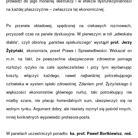
prowadzi do jego moralnej destrukcji i w efekcie dysfunkcjonalności
na każdej płaszczyźnie – zwłaszcza tej ekonomicznej.
Po przerwie obiadowej, spędzonej na ciekawych rozmowach,
przyszedł czas na panele dyskusyjne. W pierwszym w roli „adwokata
diabła”, czyli obrońcę „państwa opiekuńczego” wystąpił
prof. Jerzy
Żyżyński
, ekonomista, poseł Prawa i Sprawiedliwości. Wskazał on
m.in. na fakt, że powszechne ubezpieczenie zdrowotne pomaga
rozłożyć ryzyko na całe społeczeństwo i przy tym wyrównując
koszty, włączyć każdego, nawet najbardziej potrzebującego
człowieka w system opieki zdrowotnej. Zdaniem prof. Żyżyńskiego (i
większości ekonomistów głównego nurtu), taki potrzebujący nie
miałby szans, nie płacąc horrendalnych sum, ubezpieczyć się na
wolnym rynku. Argument dobry, ale niestety rozmył się pośród innych,
mniej konkretnych wypowiedzi profesora-posła.
W panelach uczestniczyli ponadto:
ks. prof. Paweł Bortkiewicz
,
red.