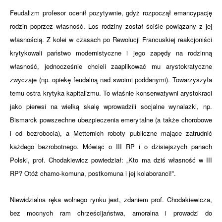
Feudalizm profesor ocenił pozytywnie, gdyż rozpoczął emancypację
rodzin poprzez własność. Los rodziny został ściśle powiązany z jej
własnością. Z kolei w czasach po Rewolucji Francuskiej reakcjoniści
krytykowali państwo modernistyczne i jego zapędy na rodzinną
własność, jednocześnie chcieli zaaplikować mu arystokratyczne
zwyczaje (np. opiekę feudalną nad swoimi poddanymi). Towarzyszyła
temu ostra krytyka kapitalizmu. To właśnie konserwatywni arystokraci
jako pierwsi na wielką skalę wprowadzili socjalne wynalazki, np.
Bismarck powszechne ubezpieczenia emerytalne (a także chorobowe
i od bezrobocia), a Metternich roboty publiczne mające zatrudnić
każdego bezrobotnego. Mówiąc o III RP i o dzisiejszych panach
Polski, prof. Chodakiewicz powiedział: „Kto ma dziś własność w III
RP? Otóż chamo-komuna, postkomuna i jej kolaboranci!”.
Niewidzialna ręka wolnego rynku jest, zdaniem prof. Chodakiewicza,
bez mocnych ram chrześcijaństwa, amoralna i prowadzi do