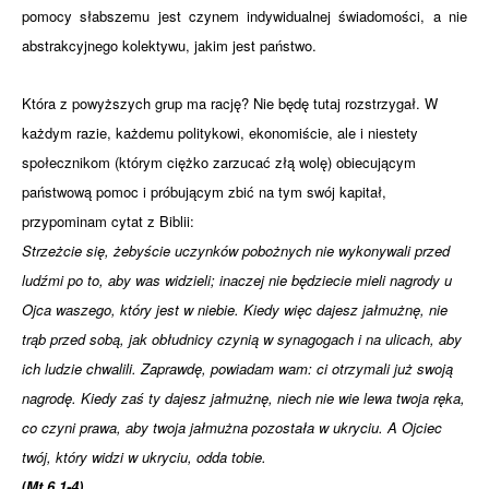
pomocy słabszemu jest czynem indywidualnej świadomości, a nie
abstrakcyjnego kolektywu, jakim jest państwo.
Która z powyższych grup ma rację? Nie będę tutaj rozstrzygał. W
każdym razie, każdemu politykowi, ekonomiście, ale i niestety
społecznikom (którym ciężko zarzucać złą wolę) obiecującym
państwową pomoc i próbującym zbić na tym swój kapitał,
przypominam cytat z Biblii:
Strzeżcie się, żebyście uczynków pobożnych nie wykonywali przed
ludźmi po to, aby was widzieli; inaczej nie będziecie mieli nagrody u
Ojca waszego, który jest w niebie. Kiedy więc dajesz jałmużnę, nie
trąb przed sobą, jak obłudnicy czynią w synagogach i na ulicach, aby
ich ludzie chwalili. Zaprawdę, powiadam wam: ci otrzymali już swoją
nagrodę. Kiedy zaś ty dajesz jałmużnę, niech nie wie lewa twoja ręka,
co czyni prawa, aby twoja jałmużna pozostała w ukryciu. A Ojciec
twój, który widzi w ukryciu, odda tobie.
(
Mt 6,1-4)