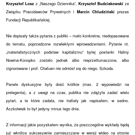
Krzysztof Losz
z „Naszego Dziennika”,
Krzysztof Budziakowski
ze
Związku Pracodawców Prywatnych i
Marcin Chludziński
prezes
Fundacji Republikańskiej.
Nie dopisały także pytania z publiki – mało konkretne, niedopasowane
do tematu, poprzedzone rozwlekłymi wprowadzeniami. Pytanie nt.
„materialistycznych podstaw kapitalizmu” byłej posłanki Haliny
Nowina-Konopko zostało jednak albo nieprzetłumaczone, albo
zignorowane i prof. Chafuen nie odniósł się do niego. Szkoda.
Panele dyskusyjne były dość krótkie (max. 2 wypowiedzi na
prelegenta), a z uwagi na czas, publika nie zdążyła zadać wielu
pytań, a te które zadała, nie trafiały jak napisałem, w sedno.
Aczkolwiek to był jedyny minus tego dnia.
Z informacji jakie pozyskałem wynika, że poszczególne wykłady będą
już wkrótce sukcesywnie zamieszczane w wersji wideo na stronie