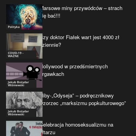
Marsowe miny przywódców – strach
się bać!!!
Polityka
Czy doktor Fiałek wart jest 4000 zł
dziennie?
COVID-19 -
WAŻNE
Hollywood w przedśmiertnych
drgawkach
Jakub Bożydar
Wiśniewski
Niby-„Odyseja” – podręcznikowy
wzorzec „marksizmu popkulturowego”
Jakub Bożydar
Wiśniewski
Celebracja homoseksualizmu na
ołtarzu