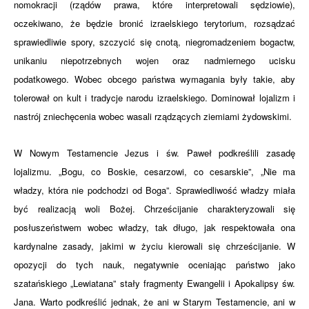
nomokracji (rządów prawa, które interpretowali sędziowie),
oczekiwano, że będzie bronić izraelskiego terytorium, rozsądzać
sprawiedliwie spory, szczycić się cnotą, niegromadzeniem bogactw,
unikaniu niepotrzebnych wojen oraz nadmiernego ucisku
podatkowego. Wobec obcego państwa wymagania były takie, aby
tolerował on kult i tradycje narodu izraelskiego. Dominował lojalizm i
nastrój zniechęcenia wobec wasali rządzących ziemiami żydowskimi.
W Nowym Testamencie Jezus i św. Paweł podkreślili zasadę
lojalizmu. „Bogu, co Boskie, cesarzowi, co cesarskie”, „Nie ma
władzy, która nie podchodzi od Boga”. Sprawiedliwość władzy miała
być realizacją woli Bożej. Chrześcijanie charakteryzowali się
posłuszeństwem wobec władzy, tak długo, jak respektowała ona
kardynalne zasady, jakimi w życiu kierowali się chrześcijanie. W
opozycji do tych nauk, negatywnie oceniając państwo jako
szatańskiego „Lewiatana” stały fragmenty Ewangelii i Apokalipsy św.
Jana. Warto podkreślić jednak, że ani w Starym Testamencie, ani w