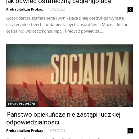
jak odwlec ostateczną degrengoladę
Prokapitalizm Prokap
-
18/06/2023
0
Gospodarcza szarlataneria i wynikająca z niej destrukcja wyrasta
ostatecznie z trzech fundamentalnych absurdów: 1. Można dostać
coś za nic (wzrost z konsumpcji, kredyt z powietrza,...
COVID-19 - WAŻNE
Państwo opiekuńcze nie zastąpi ludzkiej
odpowiedzialności
Prokapitalizm Prokap
-
16/06/2021
0