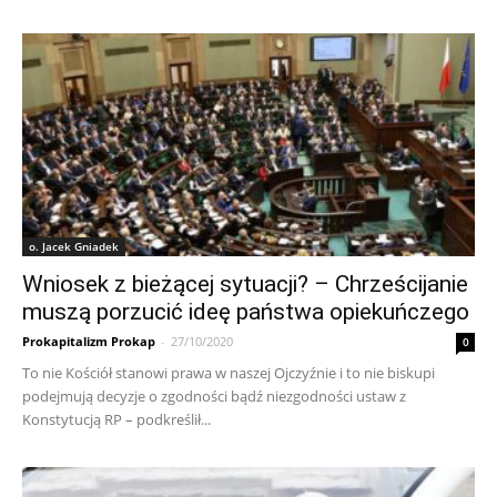
o. Jacek Gniadek
Wniosek z bieżącej sytuacji? – Chrześcijanie
muszą porzucić ideę państwa opiekuńczego
Prokapitalizm Prokap
-
27/10/2020
0
To nie Kościół stanowi prawa w naszej Ojczyźnie i to nie biskupi
podejmują decyzje o zgodności bądź niezgodności ustaw z
Konstytucją RP – podkreślił...