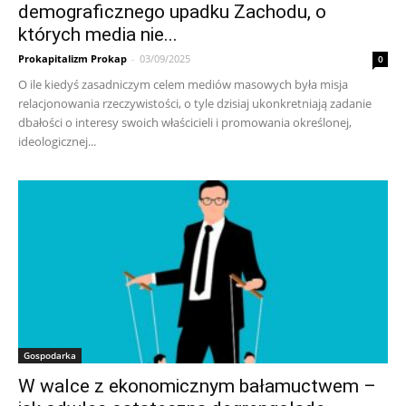
demograficznego upadku Zachodu, o
których media nie...
Prokapitalizm Prokap
-
03/09/2025
0
O ile kiedyś zasadniczym celem mediów masowych była misja
relacjonowania rzeczywistości, o tyle dzisiaj ukonkretniają zadanie
dbałości o interesy swoich właścicieli i promowania określonej,
ideologicznej...
Gospodarka
W walce z ekonomicznym bałamuctwem –