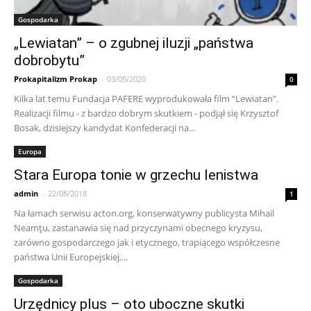
Gospodarka
„Lewiatan” – o zgubnej iluzji „państwa
dobrobytu”
Prokapitalizm Prokap
-
03/05/2020
0
Kilka lat temu Fundacja PAFERE wyprodukowała film “Lewiatan”.
Realizacji filmu - z bardzo dobrym skutkiem - podjął się Krzysztof
Bosak, dzisiejszy kandydat Konfederacji na...
Europa
Stara Europa tonie w grzechu lenistwa
admin
-
22/08/2018
1
Na łamach serwisu acton.org, konserwatywny publicysta Mihail
Neamţu, zastanawia się nad przyczynami obecnego kryzysu,
zarówno gospodarczego jak i etycznego, trapiącego współczesne
państwa Unii Europejskiej,...
Gospodarka
Urzędnicy plus – oto uboczne skutki