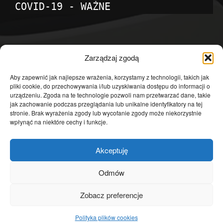
COVID-19 - WAŻNE
POPULARNE KATEGORIE
Zarządzaj zgodą
Temat dnia
4601
Aby zapewnić jak najlepsze wrażenia, korzystamy z technologii, takich jak
pliki cookie, do przechowywania i/lub uzyskiwania dostępu do informacji o
Publicystyka
4363
urządzeniu. Zgoda na te technologie pozwoli nam przetwarzać dane, takie
jak zachowanie podczas przeglądania lub unikalne identyfikatory na tej
Polityka
3639
stronie. Brak wyrażenia zgody lub wycofanie zgody może niekorzystnie
Polska
3462
wpłynąć na niektóre cechy i funkcje.
Społeczeństwo
2823
Akceptuję
Kraj
1290
Gospodarka
1230
Odmów
Europa
866
Zobacz preferencje
Świat
595
Polityka plików cookies