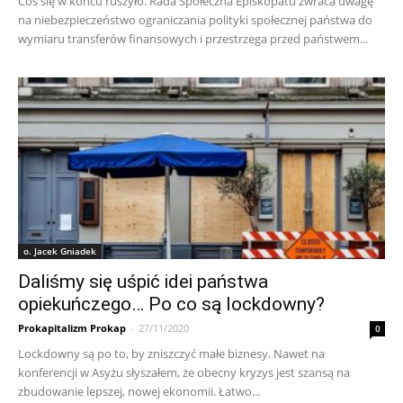
Coś się w końcu ruszyło. Rada Społeczna Episkopatu zwraca uwagę
na niebezpieczeństwo ograniczania polityki społecznej państwa do
wymiaru transferów finansowych i przestrzega przed państwem...
o. Jacek Gniadek
Daliśmy się uśpić idei państwa
opiekuńczego… Po co są lockdowny?
Prokapitalizm Prokap
-
27/11/2020
0
Lockdowny są po to, by zniszczyć małe biznesy. Nawet na
konferencji w Asyżu słyszałem, że obecny kryzys jest szansą na
zbudowanie lepszej, nowej ekonomii. Łatwo...