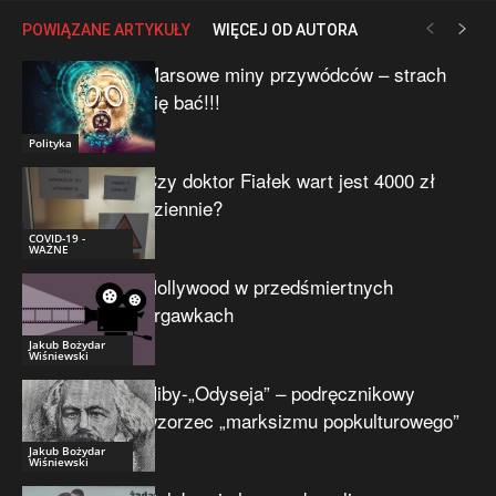
POWIĄZANE ARTYKUŁY
WIĘCEJ OD AUTORA
Marsowe miny przywódców – strach
się bać!!!
Polityka
Czy doktor Fiałek wart jest 4000 zł
dziennie?
COVID-19 -
WAŻNE
Hollywood w przedśmiertnych
drgawkach
Jakub Bożydar
Wiśniewski
Niby-„Odyseja” – podręcznikowy
wzorzec „marksizmu popkulturowego”
Jakub Bożydar
Wiśniewski