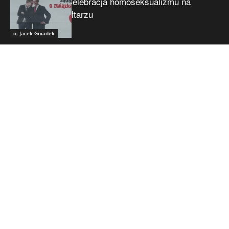
Celebracja homoseksualizmu na
ołtarzu
o. Jacek Gniadek