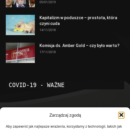
05/01/2019
Kapitalizm w poduszce – prostota, która
czyni cuda
14/11/2018
Komisja ds. Amber Gold – czy było warto?
17/11/2018
COVID-19 - WAŻNE
POPULARNE KATEGORIE
Zarządzaj zgodą
Temat dnia
4601
Aby zapewnić jak najlepsze wrażenia, korzystamy z technologii, takich jak