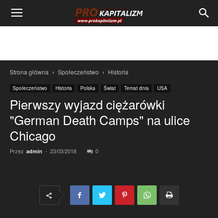
Strona główna
Społeczeństwo
Historia
Społeczeństwo
Historia
Polska
Świat
Temat dnia
USA
Pierwszy wyjazd ciężarówki
"German Death Camps" na ulice
Chicago
Przez
-
23/03/2018
0
admin