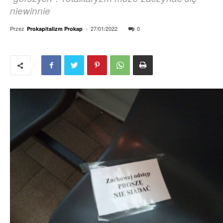
niewinnie
Przez
-
27/01/2022
0
Prokapitalizm Prokap