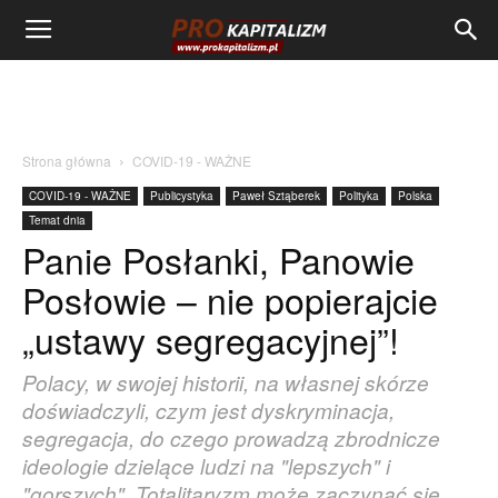
Strona główna
COVID-19 - WAŻNE
COVID-19 - WAŻNE
Publicystyka
Paweł Sztąberek
Polityka
Polska
Temat dnia
Panie Posłanki, Panowie
Posłowie – nie popierajcie
„ustawy segregacyjnej”!
Polacy, w swojej historii, na własnej skórze
doświadczyli, czym jest dyskryminacja,
segregacja, do czego prowadzą zbrodnicze
ideologie dzielące ludzi na "lepszych" i
"gorszych". Totalitaryzm może zaczynać się