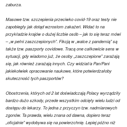
zaburza.
Masowe tzw. szczepienia przeciwko covid-19 oraz testy nie
zapobiegły jak dotąd wzrostom zakażeń. Widać to na
przykładzie krajów o dużej liczbie osób – jak to się teraz mówi
– „w pełni zaszczepionych”. Fikcją w „walce z pandemią” są
także tzw. paszporty covidowe. Tracą one całkowicie sens w
sytuacji, gdy wiadomo już, że osoby „zaszczepione” zarażają
się, jak również zarażają innych. Czy widział/a Pan/Pani
jakiekolwiek opracowanie naukowe, które potwierdzałoby
skuteczność tych paszportów?
Obostrzenia, których od 2 lat doświadczają Polacy wyrządziły
bardzo dużo szkody, przede wszystkim odcięły wielu ludzi od
dostępu do lekarzy. To jedna z przyczyn tzw. nadmiarowych
zgonów. Ta prawda, wielu znana od dawna, dopiero teraz
„oficjalnie” wydobywa się na powierzchnię. Lepiej późno niż