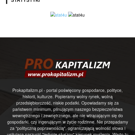
STATYSTYKI
Prokapitalizm.pl - portal poświęcony gospodarce, polityce,
historii, kulturze. Popieramy wolny rynek, wolną
przedsiębiorczość, niskie podatki. Opowiadamy się za
państwem minimum, pilnującym naszego bezpieczeństwa
wewnętrznego i zewnętrznego, ale nie wtrącającym się do
gospodarki, czy ingerującym w życie rodzinne. Nie przepadamy
za "polityczną poprawnością", ograniczającą wolność słowa i
usiłującą narzucić "jedynie słuszny" kierunek myślenia. Warto tu