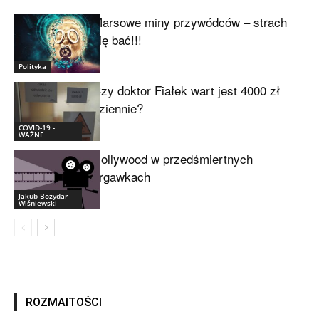
Marsowe miny przywódców – strach
się bać!!!
Polityka
Czy doktor Fiałek wart jest 4000 zł
dziennie?
COVID-19 -
WAŻNE
Hollywood w przedśmiertnych
drgawkach
Jakub Bożydar
Wiśniewski
ROZMAITOŚCI