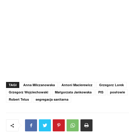
TAGI
Anna Milczanowska
Antoni Macierewicz
Grzegorz Lorek
Grzegorz Wojciechowski
Małgorzata Jankowska
PiS
posłowie
Robert Telus
segregacja sanitarna