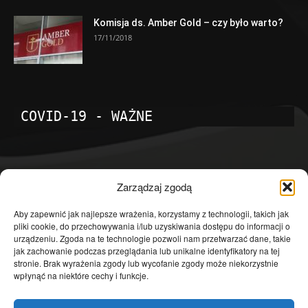
Komisja ds. Amber Gold – czy było warto?
17/11/2018
COVID-19 - WAŻNE
POPULARNE KATEGORIE
Zarządzaj zgodą
Temat dnia
4601
Aby zapewnić jak najlepsze wrażenia, korzystamy z technologii, takich jak
pliki cookie, do przechowywania i/lub uzyskiwania dostępu do informacji o
Publicystyka
4363
urządzeniu. Zgoda na te technologie pozwoli nam przetwarzać dane, takie
jak zachowanie podczas przeglądania lub unikalne identyfikatory na tej
Polityka
3639
stronie. Brak wyrażenia zgody lub wycofanie zgody może niekorzystnie
Polska
3462
wpłynąć na niektóre cechy i funkcje.
Społeczeństwo
2823