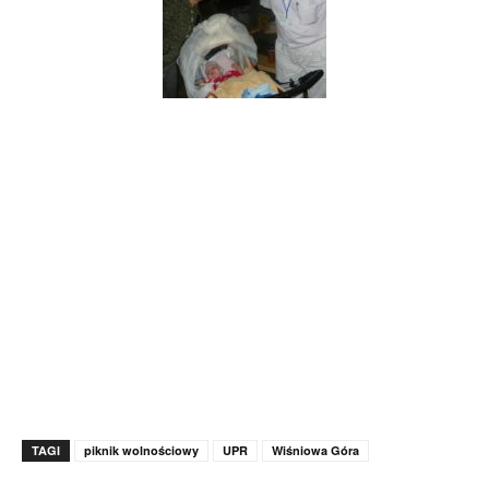
TAGI
piknik wolnościowy
UPR
Wiśniowa Góra