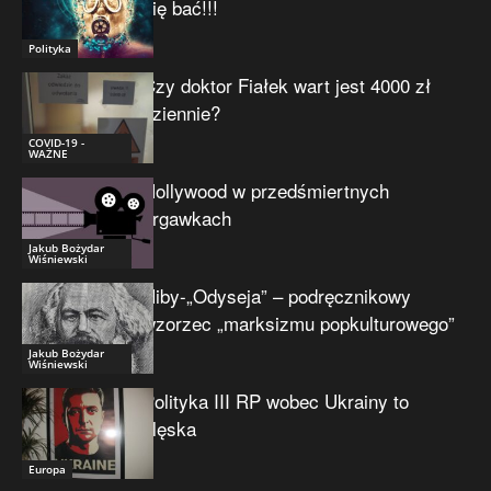
się bać!!!
Polityka
Czy doktor Fiałek wart jest 4000 zł
dziennie?
COVID-19 -
WAŻNE
Hollywood w przedśmiertnych
drgawkach
Jakub Bożydar
Wiśniewski
Niby-„Odyseja” – podręcznikowy
wzorzec „marksizmu popkulturowego”
Jakub Bożydar
Wiśniewski
Polityka III RP wobec Ukrainy to
klęska
Europa