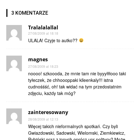
3 KOMENTARZE
Tralalalallal
27/08/2009 at 18:18
ULALA! Czyje to autko??
magnes
27/08/2009 at 18:23
noooo! szkoooda, że mnie tam nie byyyłłłooo taki
tyłeczek, że chhoooppaki klleenkaly!!! istna
cudnośśść, oh! tak widać na tym przedostatnim
zdjęciu, każdy tak móg?
zainteresowany
28/08/2009 at 12:13
Więcej takich nieformalnych spotkań. Czy byli
Gwiazdowski, Sadowski, Wielomski, Ziemkiewicz,
Rybiński oraz z innych oprócz upr politycy? Może