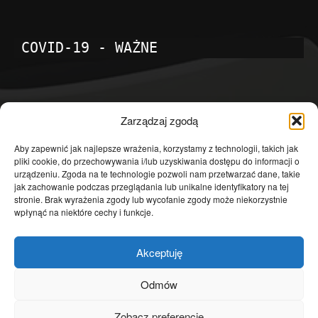
COVID-19 - WAŻNE
POPULARNE KATEGORIE
Zarządzaj zgodą
Temat dnia
4601
Aby zapewnić jak najlepsze wrażenia, korzystamy z technologii, takich jak
pliki cookie, do przechowywania i/lub uzyskiwania dostępu do informacji o
Publicystyka
4363
urządzeniu. Zgoda na te technologie pozwoli nam przetwarzać dane, takie
jak zachowanie podczas przeglądania lub unikalne identyfikatory na tej
Polityka
3639
stronie. Brak wyrażenia zgody lub wycofanie zgody może niekorzystnie
Polska
3462
wpłynąć na niektóre cechy i funkcje.
Społeczeństwo
2823
Akceptuję
Kraj
1290
Gospodarka
1230
Odmów
Europa
866
Zobacz preferencje