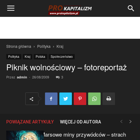
Strona główna
Polityka
Kraj
Polityka
Kraj
Polska
Społeczeństwo
Piknik wolnościowy – fotoreportaż
Przez
-
26/08/2009
3
admin
POWIĄZANE ARTYKUŁY
WIĘCEJ OD AUTORA
Marsowe miny przywódców – strach