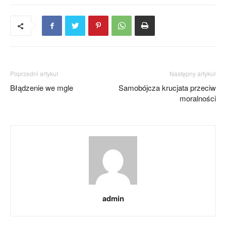
Poprzedni artykuł
Następny artykuł
Błądzenie we mgle
Samobójcza krucjata przeciw
moralności
admin