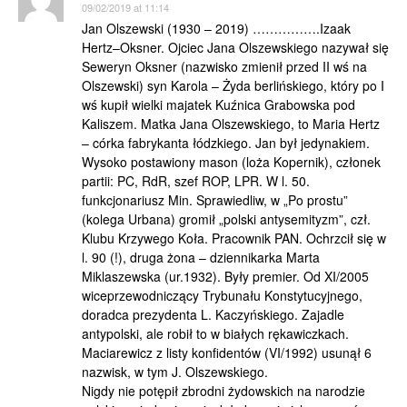
09/02/2019 at 11:14
Jan Olszewski (1930 – 2019) …………….Izaak
Hertz–Oksner. Ojciec Jana Olszewskiego nazywał się
Seweryn Oksner (nazwisko zmienił przed II wś na
Olszewski) syn Karola – Żyda berlińskiego, który po I
wś kupił wielki majatek Kuźnica Grabowska pod
Kaliszem. Matka Jana Olszewskiego, to Maria Hertz
– córka fabrykanta łódzkiego. Jan był jedynakiem.
Wysoko postawiony mason (loża Kopernik), członek
partii: PC, RdR, szef ROP, LPR. W l. 50.
funkcjonariusz Min. Sprawiedliw, w „Po prostu”
(kolega Urbana) gromił „polski antysemityzm”, czł.
Klubu Krzywego Koła. Pracownik PAN. Ochrzcił się w
l. 90 (!), druga żona – dziennikarka Marta
Miklaszewska (ur.1932). Były premier. Od XI/2005
wiceprzewodniczący Trybunału Konstytucyjnego,
doradca prezydenta L. Kaczyńskiego. Zajadle
antypolski, ale robił to w białych rękawiczkach.
Maciarewicz z listy konfidentów (VI/1992) usunął 6
nazwisk, w tym J. Olszewskiego.
Nigdy nie potępił zbrodni żydowskich na narodzie