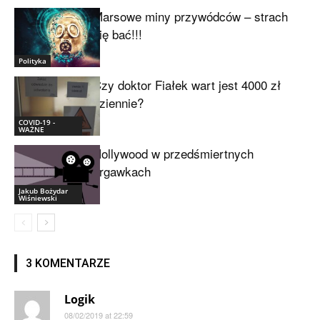
Marsowe miny przywódców – strach
się bać!!!
Polityka
Czy doktor Fiałek wart jest 4000 zł
dziennie?
COVID-19 -
WAŻNE
Hollywood w przedśmiertnych
drgawkach
Jakub Bożydar
Wiśniewski
3 KOMENTARZE
Logik
08/02/2019 at 22:59