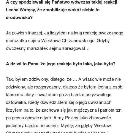
A czy spodziewali się Państwo wówczas takiej reakcji
Lecha Wałęsy, że zmobilizuje wokół siebie te
środowiska?
Ja powiem inaczej. Ja liczyłem na inną reakcję ówczesnego
marszałka sejmu Wiesława Chrzanowskiego. Gdyby
ówczesny marszałek sejmu zareagował…
A dziwi to Pana, że jego reakcja była taka, jaka była?
Tak, byłem zdziwiony, dlatego, że … A właściwie może nie
zdziwiony, ale rozgoryczony, dlatego że byłem jedną z osób,
które mu ufały i uważałem go za bardzo przyzwoitego
człowieka. Kiedy dowiedziałem się o jego uwikłaniach
liczyłem na to, że zachowa się jak mężczyzna i patriota tzn.
po prostu opowie o tym. A my Polacy jako zbiorowość
jesteśmy bardzo miłosierni. Myślę, że gdyby Wiesław
Chrzanowski wyszedł wtedy na mównicę sejmową i