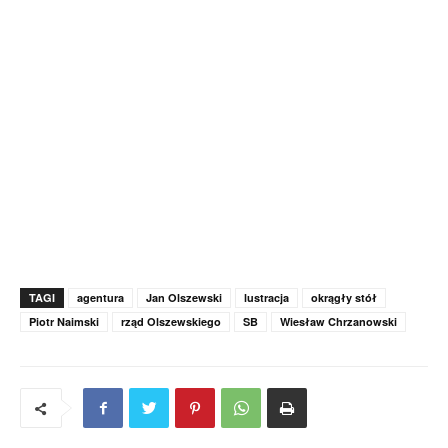
TAGI
agentura
Jan Olszewski
lustracja
okrągły stół
Piotr Naimski
rząd Olszewskiego
SB
Wiesław Chrzanowski