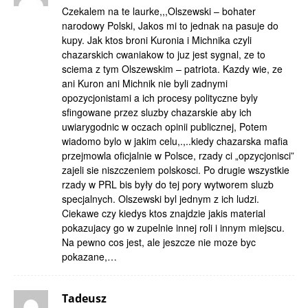
Czekalem na te laurke,,,Olszewski – bohater
narodowy Polski, Jakos mi to jednak na pasuje do
kupy. Jak ktos broni Kuronia i Michnika czyli
chazarskich cwaniakow to juz jest sygnal, ze to
sciema z tym Olszewskim – patriota. Kazdy wie, ze
ani Kuron ani Michnik nie byli zadnymi
opozycjonistami a ich procesy polityczne byly
sfingowane przez sluzby chazarskie aby ich
uwiarygodnic w oczach opinii publicznej, Potem
wiadomo bylo w jakim celu,.,..kiedy chazarska mafia
przejmowla oficjalnie w Polsce, rzady ci „opzycjonisci”
zajeli sie niszczeniem polskosci. Po drugie wszystkie
rzady w PRL bis były do tej pory wytworem sluzb
specjalnych. Olszewski byl jednym z ich ludzi.
Ciekawe czy kiedys ktos znajdzie jakis material
pokazujacy go w zupelnie innej roli i innym miejscu.
Na pewno cos jest, ale jeszcze nie moze byc
pokazane,…
Tadeusz