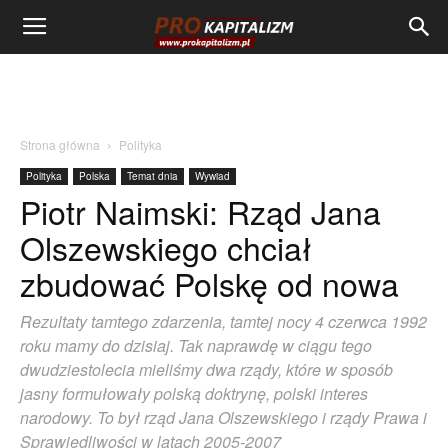
Strona główna
Polityka
Polityka
Polska
Temat dnia
Wywiad
Piotr Naimski: Rząd Jana
Olszewskiego chciał
zbudować Polskę od nowa
Rezultaty tamtego zdarzenia, tamtej nocy 4 czerwca 1992
roku mamy do dzisiaj. Tak naprawdę w ciągu tego
dwudziestolecia mieliśmy dwa rządy, które w sposób
jasny formułowały polską doktrynę, polski interes
narodowy. To był rząd Jana Olszewskiego i rządy Prawa i
Sprawiedliwości w latach 2005-2007