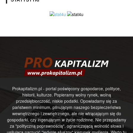
Prokapitalizm.pl - portal poświęcony gospodarce, polityce,
historii, kulturze. Popieramy wolny rynek, wolną
przedsiębiorczość, niskie podatki. Opowiadamy się za
państwem minimum, pilnującym naszego bezpieczeństwa
wewnętrznego i zewnętrznego, ale nie wtrącającym się do
gospodarki, czy ingerującym w życie rodzinne. Nie przepadamy
za "polityczną poprawnością", ograniczającą wolność słowa i
usiłującą narzucić "jedynie słuszny" kierunek myślenia. Warto tu