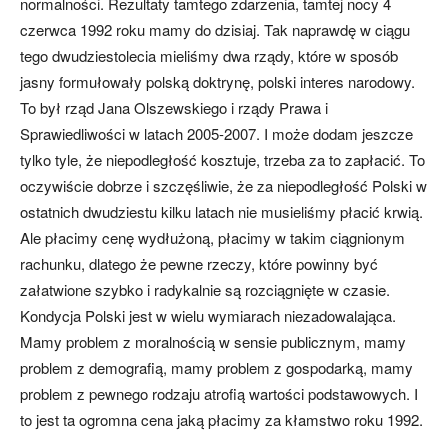
normalności. Rezultaty tamtego zdarzenia, tamtej nocy 4
czerwca 1992 roku mamy do dzisiaj. Tak naprawdę w ciągu
tego dwudziestolecia mieliśmy dwa rządy, które w sposób
jasny formułowały polską doktrynę, polski interes narodowy.
To był rząd Jana Olszewskiego i rządy Prawa i
Sprawiedliwości w latach 2005-2007. I może dodam jeszcze
tylko tyle, że niepodległość kosztuje, trzeba za to zapłacić. To
oczywiście dobrze i szczęśliwie, że za niepodległość Polski w
ostatnich dwudziestu kilku latach nie musieliśmy płacić krwią.
Ale płacimy cenę wydłużoną, płacimy w takim ciągnionym
rachunku, dlatego że pewne rzeczy, które powinny być
załatwione szybko i radykalnie są rozciągnięte w czasie.
Kondycja Polski jest w wielu wymiarach niezadowalająca.
Mamy problem z moralnością w sensie publicznym, mamy
problem z demografią, mamy problem z gospodarką, mamy
problem z pewnego rodzaju atrofią wartości podstawowych. I
to jest ta ogromna cena jaką płacimy za kłamstwo roku 1992.