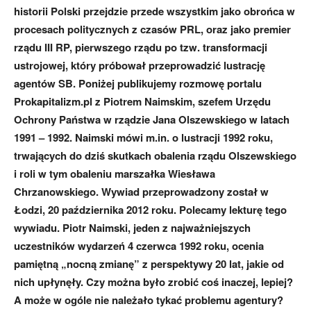
historii Polski przejdzie przede wszystkim jako obrońca w
procesach politycznych z czasów PRL, oraz jako premier
rządu III RP, pierwszego rządu po tzw. transformacji
ustrojowej, który próbował przeprowadzić lustrację
agentów SB. Poniżej publikujemy rozmowę portalu
Prokapitalizm.pl z Piotrem Naimskim, szefem Urzędu
Ochrony Państwa w rządzie Jana Olszewskiego w latach
1991 – 1992. Naimski mówi m.in. o lustracji 1992 roku,
trwających do dziś skutkach obalenia rządu Olszewskiego
i roli w tym obaleniu marszałka Wiesława
Chrzanowskiego. Wywiad przeprowadzony został w
Łodzi, 20 października 2012 roku. Polecamy lekturę tego
wywiadu. Piotr Naimski, jeden z najważniejszych
uczestników wydarzeń 4 czerwca 1992 roku, ocenia
pamiętną „nocną zmianę” z perspektywy 20 lat, jakie od
nich upłynęły. Czy można było zrobić coś inaczej, lepiej?
A może w ogóle nie należało tykać problemu agentury?