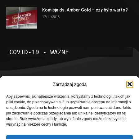
Komisja ds. Amber Gold – czy było warto?
17/11/2018
COVID-19 - WAŻNE
POPULARNE KATEGORIE
Zarządzaj zgodą
Temat dnia
4601
Aby zapewnić jak najlepsze wrażenia, korzystamy z technologii, takich jak
pliki cookie, do przechowywania i/lub uzyskiwania dostępu do informacji o
Publicystyka
4363
urządzeniu. Zgoda na te technologie pozwoli nam przetwarzać dane, takie
jak zachowanie podczas przeglądania lub unikalne identyfikatory na tej
Polityka
3639
stronie. Brak wyrażenia zgody lub wycofanie zgody może niekorzystnie
Polska
3462
wpłynąć na niektóre cechy i funkcje.
Społeczeństwo
2823