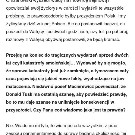
opowiedział swój życiorys w całości i wyjaśnił te wszystkie
problemy, to prawdopodobnie byłby prezydentem Polski i my
żylibyśmy dziś w innej Polsce. Ale on postanowił inaczej, on
poszedł do Wałęsy i po dwóch godzinach, czy też po półtorej,
rozmowy z Wałęsą obydwaj postanowili, że będą kłamać.
Przejdę na koniec do tragicznych wydarzeń sprzed dwóch
lat czyli katastrofy smoleńskiej… Wydawać by się mogło,
że sprawa katastrofy jest już zamknięta, a tymczasem cały
czas pojawiają się jakieś nowe fakty, wychodzące na jaw
mataczenia. Niedawno poseł Macierewicz powiedział, że
Donald Tusk ma ostatnią szansę, aby powiedzieć prawdę,
bo to mu daje szanse na uniknięcie konsekwencji w
przyszłości. Czy Panu coś wiadomo jaka jest ta prawda?
Nie. Wiadomo mi tyle, ile wiem przede wszystkim z prac
zespołu parlamentarnego do sprawy badania okoliczności tej