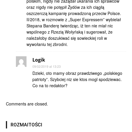
polskim, nigdy nie zażądał ukarania ich sprawców
oraz nigdy nie potępił Żydów za ich ciągłą
oszczerczą kampanię prowadzoną przeciw Polsce.
II/2018, w rozmowie z „Super Expressem” wybielał
Stepana Banderę twierdząc, iż ten nie miał nic
wspólnego z Rzezią Wołyńską i sugerował, że
należałoby doszukiwać się sowieckiej roli w
wywołaniu tej zbrodni.
Logik
09/02/2019 at 13:23
Dzieki, oto mamy obraz prawdziwego „polskiego
patrioty”. Szybciej niz sie ktos mogl spodziewac.
Co na to redaktor?
Comments are closed.
ROZMAITOŚCI