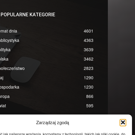
POPULARNE KATEGORIE
emat dnia
4601
blicystyka
4363
lityka
3639
lska
3462
połeczeństwo
2823
aj
1290
ospodarka
1230
uropa
866
iat
595
Zarządzaj zgodą
 jak najlepsze wrażenia, korzystamy z technologii, takich jak pliki cookie, do