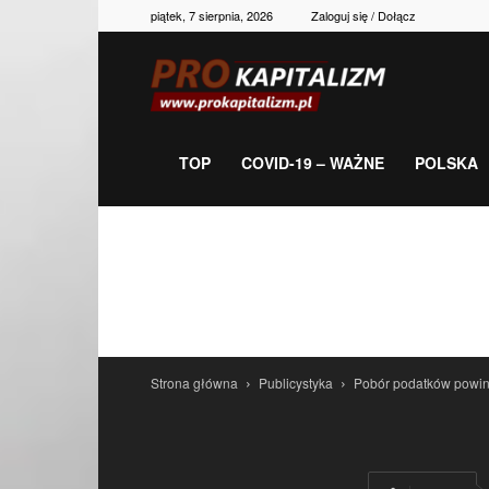
piątek, 7 sierpnia, 2026
Zaloguj się / Dołącz
Prokapitalizm,
gospodarka,
TOP
COVID-19 – WAŻNE
POLSKA
polityka,
historia,
Strona główna
Publicystyka
Pobór podatków powini
newsy