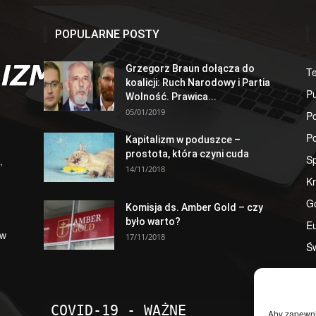
POPULARNE POSTY
Grzegorz Braun dołącza do
T
koalicji: Ruch Narodowy i Partia
Pu
Wolność. Prawica...
05/01/2019
Po
Po
Kapitalizm w poduszce –
prostota, która czyni cuda
S
,
14/11/2018
Kr
G
Komisja ds. Amber Gold – czy
było warto?
E
 w
17/11/2018
Św
COVID-19 - WAŻNE
Aby zapewnić