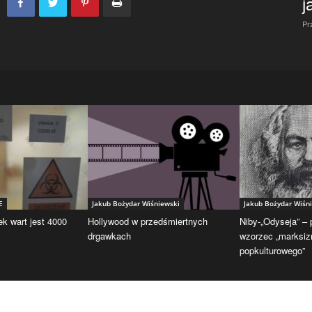
j
Pr
E
Jakub Bożydar Wiśniewski
Jakub Bożydar Wiśn
ek wart jest 4000
Hollywood w przedśmiertnych
Niby-„Odyseja” –
drgawkach
wzorzec „marksi
popkulturowego”