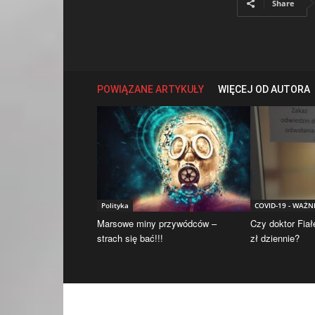
Share
POWIĄZANE ARTYKUŁY
WIĘCEJ OD AUTORA
Polityka
COVID-19 - WAŻN
Marsowe miny przywódców –
Czy doktor Fiał
strach się bać!!!
zł dziennie?