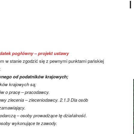
datek pogłówny – projekt ustawy
m w stanie zgodzić się z pewnymi punktami pańskiej
:
ównego od podatników krajowych;
ików krajowych są;
ów o pracę – pracodawcy.
wy zlecenia – zleceniodawcy. 2.1.3 Dla osób
 zamawiający.
odarczą – osoby prowadzące tę działalność.
osoby wykonujące te zawody.