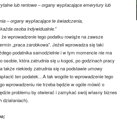
ytalne lub rentowe – organy wypłacające emerytury lub
enia – organy wypłacające te świadczenia,
każda osoba indywidualnie.”
m, że wprowadzenie tego podatku rowiąże na zawsze
termin „praca zarobkowa”. Jeżeli wprowadza się taki
ażdego podatnika samodzielnie i w tym momencie nie ma
 osobie, która zatrudnia się u kogoś, po godzinach pracy
a także niekiedy zatrudnia się na podstawie umowy
apłacić ten podatek…A tak wogóle to wprowadzenie tego
ego wprowadzeniu nie trzeba będzie w ogóle mówić o
 będzie problemu by otwierać i zamykać swój własny biznes
 działaniach).
go;