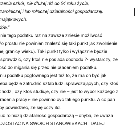
enia szkół, nie dłużej niż do 24 roku życia,
arolniczej i lub rolniczej działalności gospodarczej.
 majątkowych.
dów.”
nie tego podatku raz na zawsze zniesie możliwość
prostu nie powinien znaleźć się taki punkt jak zwolnienie
j granicy wieku). Taki punkt tylko i wyłącznie będzie
sprawdzić, czy ktoś nie posiada dochodu ?- wystarczy, że
ość do migania się przed nie płaceniem podatku.
iu podatku pogłównego jest też to, że ma on być jak
zeba będzie zatrudnić sztab ludzi sprawdzających, czy ktoś
hodzi, czy ktoś studiuje, czy nie – jest to wybór każdego z
racenia pracy)- nie powinno być takiego punktu. A co pan
 powiedzieć, że się uczy itd.
lub rolniczą działalność gospodarczą – chyba, że uważa
 POZOSTAĆ NA SWOICH STANOWISKACH i DALEJ