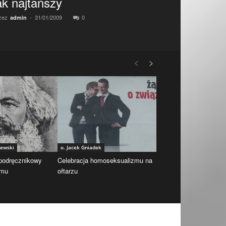
ak najtańszy
zez
-
31/01/2009
0
admin
iewski
o. Jacek Gniadek
 podręcznikowy
Celebracja homoseksualizmu na
zmu
ołtarzu