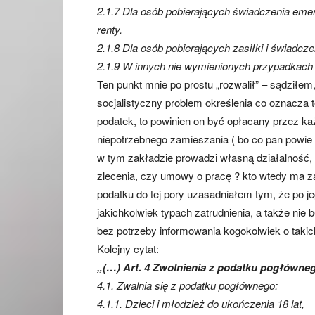
2.1.7 Dla osób pobierających świadczenia emer
renty.
2.1.8 Dla osób pobierających zasiłki i świadcz
2.1.9 W innych nie wymienionych przypadkach 
Ten punkt mnie po prostu „rozwalił” – sądziłe
socjalistyczny problem określenia co oznacza 
podatek, to powinien on być opłacany przez k
niepotrzebnego zamieszania ( bo co pan powie o
w tym zakładzie prowadzi własną działalność, 
zlecenia, czy umowy o pracę ? kto wtedy ma z
podatku do tej pory uzasadniałem tym, że po j
jakichkolwiek typach zatrudnienia, a także nie
bez potrzeby informowania kogokolwiek o takich
Kolejny cytat:
„(…) Art. 4 Zwolnienia z podatku pogłówne
4.1. Zwalnia się z podatku pogłównego:
4.1.1. Dzieci i młodzież do ukończenia 18 lat,