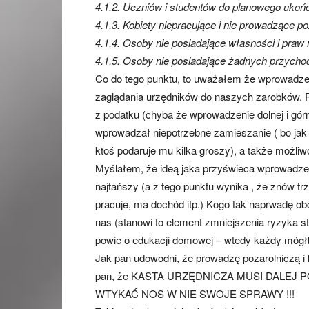
4.1.2. Uczniów i studentów do planowego ukończ
4.1.3. Kobiety niepracujące i nie prowadzące poz
4.1.4. Osoby nie posiadające własności i praw
4.1.5. Osoby nie posiadające żadnych przycho
Co do tego punktu, to uważałem że wprowadze
zaglądania urzędników do naszych zarobków. Po 
z podatku (chyba że wprowadzenie dolnej i górne
wprowadzał niepotrzebne zamieszanie ( bo jak 
ktoś podaruje mu kilka groszy), a także możliw
Myślałem, że ideą jaka przyświeca wprowadzen
najtańszy (a z tego punktu wynika , że znów tr
pracuje, ma dochód itp.) Kogo tak naprwadę obc
nas (stanowi to element zmniejszenia ryzyka st
powie o edukacji domowej – wtedy każdy mógłby
Jak pan udowodni, że prowadzę pozarolniczą i 
pan, że KASTA URZĘDNICZA MUSI DALEJ
WTYKAĆ NOS W NIE SWOJE SPRAWY !!!