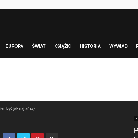
EUROPA
ŚWIAT
KSIĄŻKI
HISTORIA
WYWIAD
en być jak najtańszy
P
P