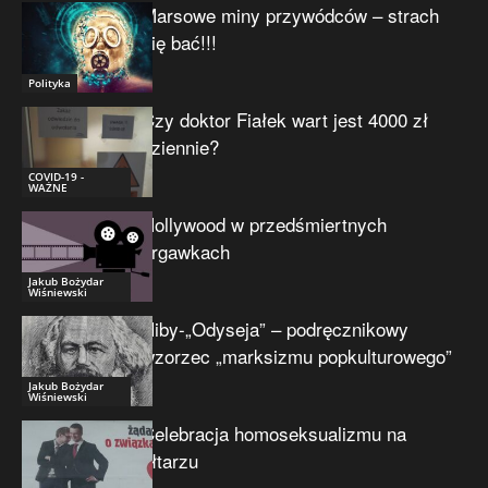
Marsowe miny przywódców – strach
się bać!!!
Polityka
Czy doktor Fiałek wart jest 4000 zł
dziennie?
COVID-19 -
WAŻNE
Hollywood w przedśmiertnych
drgawkach
Jakub Bożydar
Wiśniewski
Niby-„Odyseja” – podręcznikowy
wzorzec „marksizmu popkulturowego”
Jakub Bożydar
Wiśniewski
Celebracja homoseksualizmu na
ołtarzu