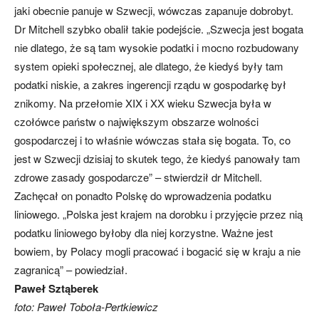
jaki obecnie panuje w Szwecji, wówczas zapanuje dobrobyt.
Dr Mitchell szybko obalił takie podejście. „Szwecja jest bogata
nie dlatego, że są tam wysokie podatki i mocno rozbudowany
system opieki społecznej, ale dlatego, że kiedyś były tam
podatki niskie, a zakres ingerencji rządu w gospodarkę był
znikomy. Na przełomie XIX i XX wieku Szwecja była w
czołówce państw o największym obszarze wolności
gospodarczej i to właśnie wówczas stała się bogata. To, co
jest w Szwecji dzisiaj to skutek tego, że kiedyś panowały tam
zdrowe zasady gospodarcze” – stwierdził dr Mitchell.
Zachęcał on ponadto Polskę do wprowadzenia podatku
liniowego. „Polska jest krajem na dorobku i przyjęcie przez nią
podatku liniowego byłoby dla niej korzystne. Ważne jest
bowiem, by Polacy mogli pracować i bogacić się w kraju a nie
zagranicą” – powiedział.
Paweł Sztąberek
foto: Paweł Toboła-Pertkiewicz