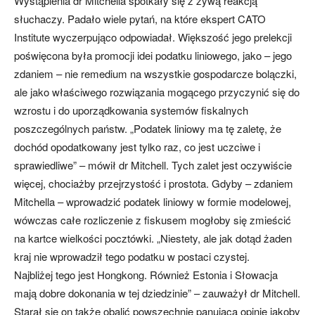
Wystąpienia dr Mitchella spotkały się z żywą reakcją
słuchaczy. Padało wiele pytań, na które ekspert CATO
Institute wyczerpująco odpowiadał. Większość jego prelekcji
poświęcona była promocji idei podatku liniowego, jako – jego
zdaniem – nie remedium na wszystkie gospodarcze bolączki,
ale jako właściwego rozwiązania mogącego przyczynić się do
wzrostu i do uporządkowania systemów fiskalnych
poszczególnych państw. „Podatek liniowy ma tę zaletę, że
dochód opodatkowany jest tylko raz, co jest uczciwe i
sprawiedliwe” – mówił dr Mitchell. Tych zalet jest oczywiście
więcej, chociażby przejrzystość i prostota. Gdyby – zdaniem
Mitchella – wprowadzić podatek liniowy w formie modelowej,
wówczas całe rozliczenie z fiskusem mogłoby się zmieścić
na kartce wielkości pocztówki. „Niestety, ale jak dotąd żaden
kraj nie wprowadził tego podatku w postaci czystej.
Najbliżej tego jest Hongkong. Również Estonia i Słowacja
mają dobre dokonania w tej dziedzinie” – zauważył dr Mitchell.
Starał się on także obalić powszechnie panującą opinię jakoby