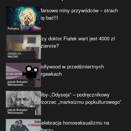
Marsowe miny przywódców – strach
się bać!!!
Polityka
Czy doktor Fiałek wart jest 4000 zł
dziennie?
COVID-19 -
WAŻNE
Hollywood w przedśmiertnych
drgawkach
Jakub Bożydar
Wiśniewski
Niby-„Odyseja” – podręcznikowy
wzorzec „marksizmu popkulturowego”
Jakub Bożydar
Wiśniewski
Celebracja homoseksualizmu na
ołtarzu