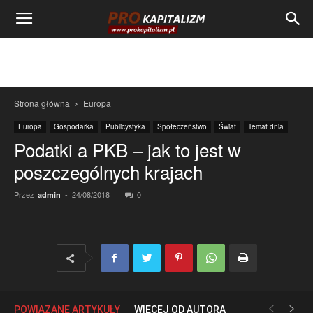
Strona główna
Europa
Europa
Gospodarka
Publicystyka
Społeczeństwo
Świat
Temat dnia
Podatki a PKB – jak to jest w
poszczególnych krajach
Przez
-
24/08/2018
0
admin
POWIĄZANE ARTYKUŁY
WIĘCEJ OD AUTORA