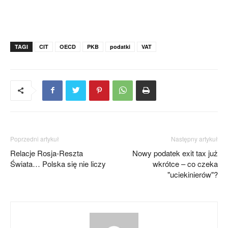
TAGI
CIT
OECD
PKB
podatki
VAT
Poprzedni artykuł
Następny artykuł
Relacje Rosja-Reszta
Nowy podatek exit tax już
Świata… Polska się nie liczy
wkrótce – co czeka
"uciekinierów"?