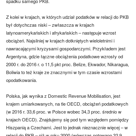
spadku samego PKB.
Z kolei w krajach, w których udział podatków w relacji do PKB
był dotychczas niski – zwłaszcza w krajach
latynoamerykańskich i afrykańskich – następuje wzrost
obciążeń. Najsilniej w krajach dotkniętych wieloletnimi i
nawracającymi kryzysami gospodarczymi. Przykładem jest
Argentyna, gdzie łączne obciążenia podatkowe wzrosły od
2000 r. do 2016 r. o 11,5 pkt proc. Belize, Ekwador, Nikaragua,
Boliwia to też kraje ze znacznymi w tym czasie wzrostami
opodatkowania.
Polska, jak wynika z Domestic Revenue Mobilisation, jest
krajem umiarkowanych, na tle OECD, obciążeń podatkowych
(w 2016 r. 33,6 proc. w Polsce wobec 34,3 proc. średnio w
krajach OECD). Znajdujemy się pod tym względem pomiędzy
Hiszpanią a Czechami. Jest to jednak nieznacznie więcej – w
relacji do PKB – niż w roku 2000 (wówczas notowano 32,9