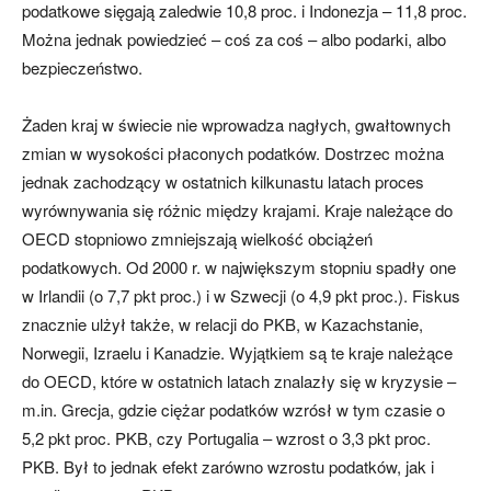
podatkowe sięgają zaledwie 10,8 proc. i Indonezja – 11,8 proc.
Można jednak powiedzieć – coś za coś – albo podarki, albo
bezpieczeństwo.
Żaden kraj w świecie nie wprowadza nagłych, gwałtownych
zmian w wysokości płaconych podatków. Dostrzec można
jednak zachodzący w ostatnich kilkunastu latach proces
wyrównywania się różnic między krajami. Kraje należące do
OECD stopniowo zmniejszają wielkość obciążeń
podatkowych. Od 2000 r. w największym stopniu spadły one
w Irlandii (o 7,7 pkt proc.) i w Szwecji (o 4,9 pkt proc.). Fiskus
znacznie ulżył także, w relacji do PKB, w Kazachstanie,
Norwegii, Izraelu i Kanadzie. Wyjątkiem są te kraje należące
do OECD, które w ostatnich latach znalazły się w kryzysie –
m.in. Grecja, gdzie ciężar podatków wzrósł w tym czasie o
5,2 pkt proc. PKB, czy Portugalia – wzrost o 3,3 pkt proc.
PKB. Był to jednak efekt zarówno wzrostu podatków, jak i