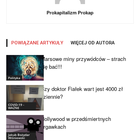
Prokapitalizm Prokap
POWIĄZANE ARTYKUŁY
WIĘCEJ OD AUTORA
Marsowe miny przywódców – strach
się bać!!!
Polityka
Czy doktor Fiałek wart jest 4000 zł
dziennie?
COVID-19 -
WAŻNE
Hollywood w przedśmiertnych
drgawkach
Jakub Bożydar
Wiśniewski