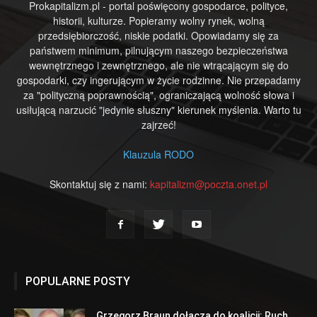
Prokapitalizm.pl - portal poświęcony gospodarce, polityce,
historii, kulturze. Popieramy wolny rynek, wolną
przedsiębiorczość, niskie podatki. Opowiadamy się za
państwem minimum, pilnującym naszego bezpieczeństwa
wewnętrznego i zewnętrznego, ale nie wtrącającym się do
gospodarki, czy ingerującym w życie rodzinne. Nie przepadamy
za "polityczną poprawnością", ograniczającą wolność słowa i
usiłującą narzucić "jedynie słuszny" kierunek myślenia. Warto tu
zajrzeć!
Klauzula RODO
Skontaktuj się z nami:
kapitalizm@poczta.onet.pl
POPULARNE POSTY
Grzegorz Braun dołącza do koalicji: Ruch