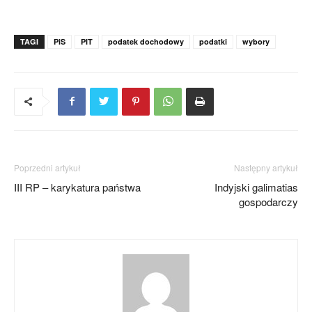
TAGI
PiS
PIT
podatek dochodowy
podatki
wybory
Poprzedni artykuł
Następny artykuł
III RP – karykatura państwa
Indyjski galimatias
gospodarczy