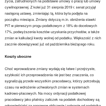
życia, zatrudnionych na podstawie umowy o pracę lub umowy
cywilnoprawnej. Z kolei już 31 sierpnia 2019 r. senat przyjął
następną ustawę, zmieniając tą, która była podjęta na
początku miesiąca. Zmiany dotyczą m.in. obniżenia stawki
PIT w pierwszym progu podatkowym z 18% do docelowych
17%, podwyższenia kosztów uzyskania przychodów, a także
zmian w kalkulacji kwoty wolnej od podatku. Większość z nich
zacznie obowiązywać już od października bieżącego roku.
Koszty uboczne
Choć wprowadzane zmiany wydają się łatwe i przejrzyste,
szybkość ich przeprowadzenia nie jest bez znaczenia, co
sygnalizują przede wszystkim pracodawcy, którzy potrzebują
czasu na wdrożenie uchwalonych zmian w systemach
kadrowo-płacowych. Na mocy ordynacji podatkowej
pracodawcy jako płatnicy zaliczek na podatek dochodowy są
odpowiedzialni za poprawne obliczenie i pobranie od podatnika