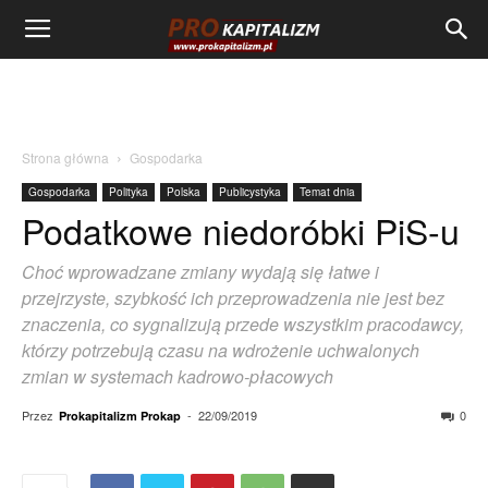
Strona główna
Gospodarka
Gospodarka
Polityka
Polska
Publicystyka
Temat dnia
Podatkowe niedoróbki PiS-u
Choć wprowadzane zmiany wydają się łatwe i
przejrzyste, szybkość ich przeprowadzenia nie jest bez
znaczenia, co sygnalizują przede wszystkim pracodawcy,
którzy potrzebują czasu na wdrożenie uchwalonych
zmian w systemach kadrowo-płacowych
Przez
-
22/09/2019
0
Prokapitalizm Prokap