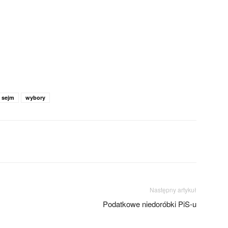
sejm
wybory
Następny artykuł
Podatkowe niedoróbki PiS-u