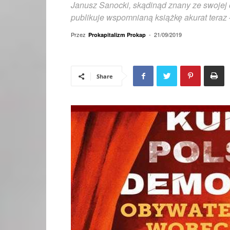
Janusz Sanocki, skądinąd znany ze swojej 
publikuje wspomnianą książkę akurat teraz
Przez
-
21/09/2019
Prokapitalizm Prokap
Share