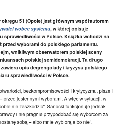
 okr
ę
gu 51 (Opole) jest gł
ó
wnym wsp
ół
autorem
Obywatel wobec systemu
, w kt
ó
rej opisuje
u sprawiedliwości w Polsce. Książka wchodzi na
ż przed wyborami do polskiego parlamentu.
ejm, wnikliwym obserwatorem polskiej sceny
 niuansach polskiej semidemokracji. Ta długo
 zawiera opis degr
eng
olady i kryzysu polskiego
aru sprawiedliwości w Polsce.
otwartości, bezkompromisowości i krytycyzmu, pisze i
– przed jesiennymi wyborami. A więc w sytuacji, w
sobie nie zaszkodzić”. Sanocki funkcjonuje jednak
ia prawdy i nie pragnie przypodobać się wyborcom za
zostanę sobą – albo mnie wybiorą albo nie”.