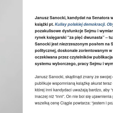
Janusz Sanocki, kandydat na Senatora w
książki pt.
Kulisy polskiej demokracji. 
pozakulisowe dysfunkcje Sejmu i wymiar
rynek ksi
ę
garski “za pi
ęć
dwunasta” – tu
Sanocki jest niezrzeszonym posłem na S
politycznej, doskonale zorientowanym w
oczekiwana przez czytelnik
ó
w publikacja
systemu wyborczego, pracy Sejmu i wymi
Janusz Sanocki, skądinąd znany ze swojej 
publikuje wspomnianą książkę akurat teraz 
której inni kandydaci uważają bardzo, aby “
inaczej niż “inni”. On nie boi się ujawnien
wszelką cenę Ciągle powtarza: “jestem i po