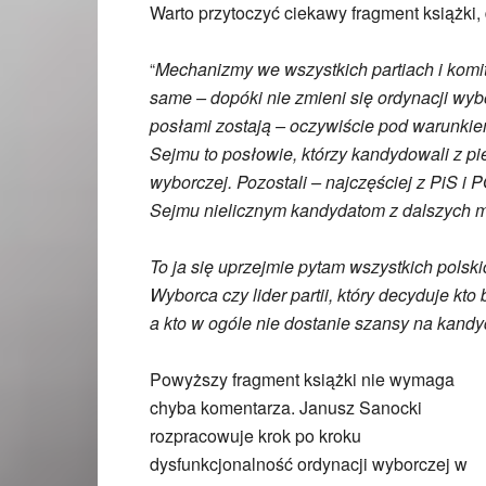
Warto przytoczyć ciekawy fragment książki,
Mechanizmy we wszystkich partiach i komit
“
same – dopóki nie zmieni się ordynacji wy
posłami zostają – oczywiście pod warunkie
Sejmu to posłowie, którzy kandydowali z pie
wyborczej. Pozostali – najczęściej z PiS i PO
Sejmu nielicznym kandydatom z dalszych m
To ja się uprzejmie pytam wszystkich polsk
Wyborca czy lider partii, który decyduje kt
a kto w ogóle nie dostanie szansy na kandy
Powyższy fragment książki nie wymaga
chyba komentarza. Janusz Sanocki
rozpracowuje krok po kroku
dysfunkcjonalność ordynacji wyborczej w