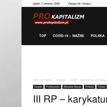
piątek, 7 sierpnia, 2026
Zaloguj się / Dołącz
Prokapitalizm,
gospodarka,
TOP
COVID-19 – WAŻNE
POLSKA
polityka,
historia,
Strona główna
Książki
III RP – karykatura państwa
Książki
Publicystyka
Mirosław Matyja
Polityka
Polska
newsy
III RP – karykat