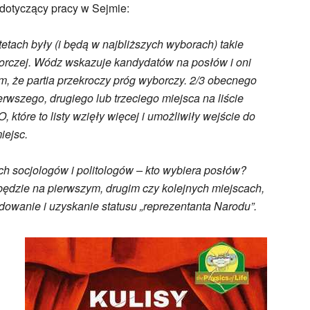
 dotyczący pracy w Sejmie:
etach były (i będą w najbliższych wyborach) takie
borczej. Wódz wskazuje kandydatów na posłów i oni
m, że partia przekroczy próg wyborczy. 2/3 obecnego
rwszego, drugiego lub trzeciego miejsca na liście
, które to listy wzięły więcej i umożliwiły wejście do
iejsc.
ich socjologów i politologów – kto wybiera posłów?
o będzie na pierwszym, drugim czy kolejnych miejscach,
dowanie i uzyskanie statusu „reprezentanta Narodu”.