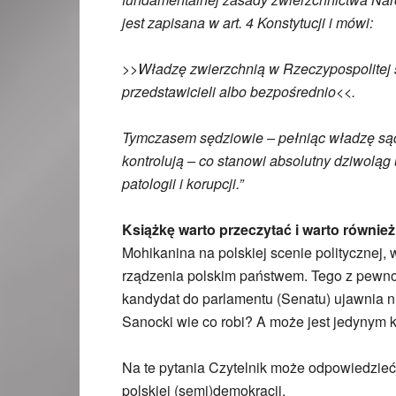
jest zapisana w art. 4 Konstytucji i mówi:
>>Władzę zwierzchnią w Rzeczypospolitej 
przedstawicieli albo bezpośrednio<<.
Tymczasem sędziowie – pełniąc władzę sądo
kontrolują – co stanowi absolutny dziwoląg 
patologii i korupcji.”
Książkę warto przeczytać i warto równi
Mohikanina na polskiej scenie politycznej
rządzenia polskim państwem. Tego z pewnoś
kandydat do parlamentu (Senatu) ujawnia n
Sanocki wie co robi? A może jest jedynym 
Na te pytania Czytelnik może odpowiedzieć 
polskiej (semi)demokracji.