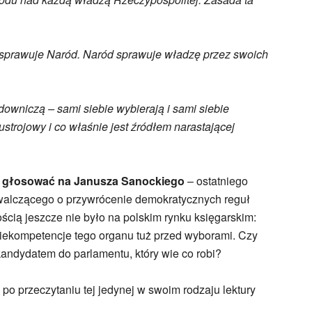
sprawuje Naród. Naród sprawuje władzę przez swoich
wniczą – sami siebie wybierają i sami siebie
ustrojowy i co właśnie jest źródłem narastającej
eż głosować na Janusza Sanockiego
– ostatniego
, walczącego o przywrócenie demokratycznych reguł
cią jeszcze nie było na polskim rynku księgarskim:
iekompetencje tego organu tuż przed wyborami. Czy
kandydatem do parlamentu, który wie co robi?
po przeczytaniu tej jedynej w swoim rodzaju lektury