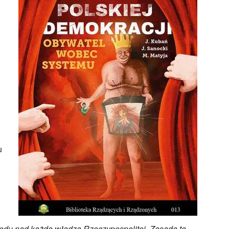
u
odu nad każdą władzą Rzeczypospolitej. Zasada ta