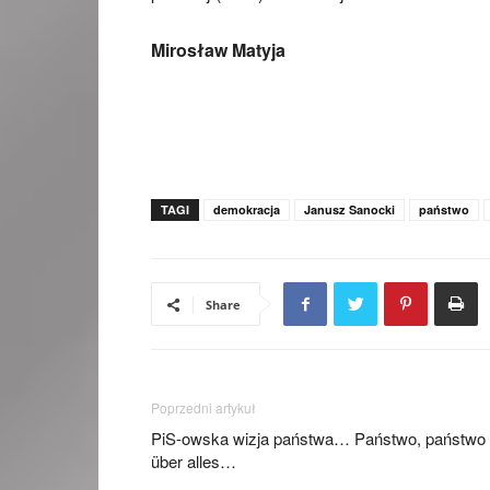
Mirosław Matyja
TAGI
demokracja
Janusz Sanocki
państwo
Share
Poprzedni artykuł
PiS-owska wizja państwa… Państwo, państwo
über alles…