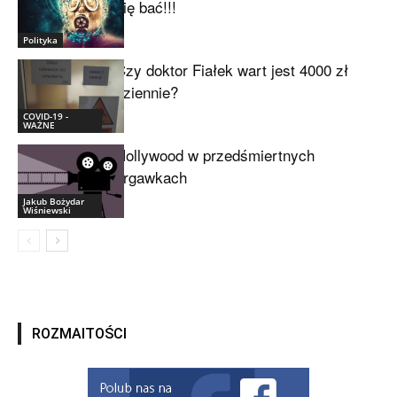
się bać!!!
Polityka
Czy doktor Fiałek wart jest 4000 zł
dziennie?
COVID-19 -
WAŻNE
Hollywood w przedśmiertnych
drgawkach
Jakub Bożydar
Wiśniewski
ROZMAITOŚCI