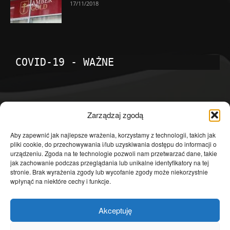
17/11/2018
COVID-19 - WAŻNE
POPULARNE KATEGORIE
Zarządzaj zgodą
Temat dnia
4601
Aby zapewnić jak najlepsze wrażenia, korzystamy z technologii, takich jak
pliki cookie, do przechowywania i/lub uzyskiwania dostępu do informacji o
Publicystyka
4363
urządzeniu. Zgoda na te technologie pozwoli nam przetwarzać dane, takie
jak zachowanie podczas przeglądania lub unikalne identyfikatory na tej
Polityka
3639
stronie. Brak wyrażenia zgody lub wycofanie zgody może niekorzystnie
Polska
3462
wpłynąć na niektóre cechy i funkcje.
Społeczeństwo
2823
Akceptuję
Kraj
1290
Gospodarka
1230