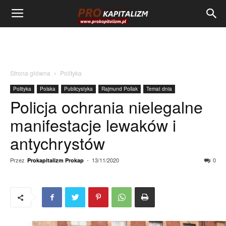
Strona główna
Polityka
Polityka
Polska
Publicystyka
Rajmund Pollak
Temat dnia
Policja ochrania nielegalne
manifestacje lewaków i
antychrystów
Przez
-
13/11/2020
0
Prokapitalizm Prokap