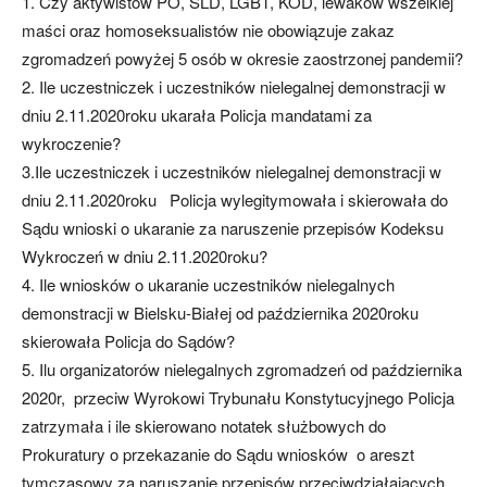
1. Czy aktywistów PO, SLD, LGBT, KOD, lewaków wszelkiej
maści oraz homoseksualistów nie obowiązuje zakaz
zgromadzeń powyżej 5 osób w okresie zaostrzonej pandemii?
2. Ile uczestniczek i uczestników nielegalnej demonstracji w
dniu 2.11.2020roku ukarała Policja mandatami za
wykroczenie?
3.Ile uczestniczek i uczestników nielegalnej demonstracji w
dniu 2.11.2020roku Policja wylegitymowała i skierowała do
Sądu wnioski o ukaranie za naruszenie przepisów Kodeksu
Wykroczeń w dniu 2.11.2020roku?
4. Ile wniosków o ukaranie uczestników nielegalnych
demonstracji w Bielsku-Białej od października 2020roku
skierowała Policja do Sądów?
5. Ilu organizatorów nielegalnych zgromadzeń od października
2020r, przeciw Wyrokowi Trybunału Konstytucyjnego Policja
zatrzymała i ile skierowano notatek służbowych do
Prokuratury o przekazanie do Sądu wniosków o areszt
tymczasowy za naruszanie przepisów przeciwdziałających