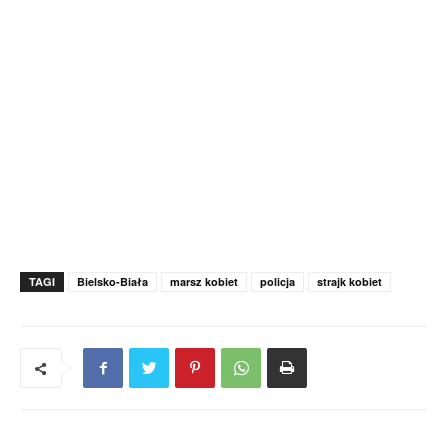
TAGI
Bielsko-Biała
marsz kobiet
policja
strajk kobiet